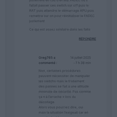
justement en cas d erreur FADEC ou il
fallait passer ces switch sur off puis la
RAT puis attendre le démarrage APU puis
remettre sur on pour réinitialiser le FADEC
justement
Ce qui est assez similaire dans les faits
RÉPONDRE
Greg765
a
14 juillet 2025
commenté :
- 7 h 38 min
Non, certaines procédures
peuvent nécessiter de manipuler
les switchs mais le traitement
des pannes se fait à une altitude
minimale de sécurité. Pas comme
ça « à l’arrache » lors du
décollage.
Alors vous pourriez dire, oui
mais la situation l’exigeait car en