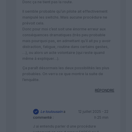
Donc ça ne tient pas la route.
Il semble probable qu’un pilote ait effectivement
manipulé les switchs. Mais aucune procédure ne
prévoit cela.
Donc pour moi c’est soit une énorme erreur aux
conséquences dramatiques (très peu probable
mais pourquoi pas, en admettant qu’il ait pu y avoir
distraction, fatigue, routine dans certains gestes,
…), ou alors un acte volontaire (qui reste quand
même à expliquer…).
Ça paraît désormais les deux possibilités les plus
probables. On verra ce que montre la suite de
l’enquête.
RÉPONDRE
Le toulousain
a
12 juillet 2025 - 22
commenté :
h 25 min
J ai entendu parler d une procédure