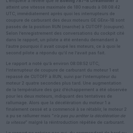
L’enquête a révélé que le
Boeing 787-8
Dreamliner
a
atteint une vitesse maximale de 180 nœuds à 08:08:42
UTC, immédiatement après quoi les interrupteurs de
coupure de carburant des deux moteurs GE GEnx-1B sont
passés de la position RUN (marche) à CUTOFF (coupure).
Selon l’enregistrement des conversations du cockpit cité
dans le rapport, un pilote a été entendu demandant à
l’autre pourquoi il avait coupé les moteurs, ce à quoi le
second pilote a répondu qu’il ne l’avait pas fait.
Le rapport a noté qu’à environ 08:08:52 UTC,
l’interrupteur de coupure de carburant du moteur 1 est
repassé de CUTOFF à RUN, suivi par l’interrupteur du
moteur 2 quatre secondes plus tard. Une augmentation
de la température des gaz d’échappement a été observée
pour les deux moteurs, indiquant des tentatives de
rallumage. Alors que la décélération du moteur 1 a
finalement cessé et a commencé à se rétablir, le moteur 2
a pu se rallumer mais “
n’a pas pu arrêter la décélération de
la vitesse
” malgré la réintroduction répétée de carburant.
Le rapport ne précise pas qui, du commandant de bord ou