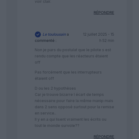
voir clair.
RÉPONDRE
Le toulousain
a
12 juillet 2025 - 15
commenté :
h 52 min
Non je pars du postulat que le pilote s est
rendu compte que les réacteurs étaient
off
Pas forcément que les interrupteurs
étaient off
D ou les 2 hypothèses
Car je trouve bizarre l écart de temps
nécessaire pour faire la même manip mais
dans 2 sens opposé surtout pour la remise
en service..
Il y en a qui lisent vraiment les écrits ou
tout le monde survole??
RÉPONDRE