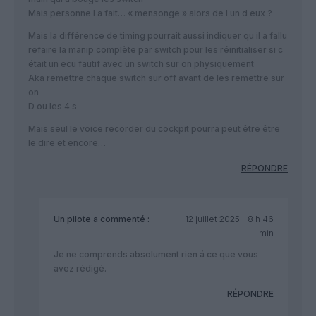
Mais personne l a fait… « mensonge » alors de l un d eux ?
Mais la différence de timing pourrait aussi indiquer qu il a fallu
refaire la manip complète par switch pour les réinitialiser si c
était un ecu fautif avec un switch sur on physiquement
Aka remettre chaque switch sur off avant de les remettre sur
on
D ou les 4 s
Mais seul le voice recorder du cockpit pourra peut être être
le dire et encore…
RÉPONDRE
Un pilote
a commenté :
12 juillet 2025 - 8 h 46
min
Je ne comprends absolument rien á ce que vous
avez rédigé.
RÉPONDRE