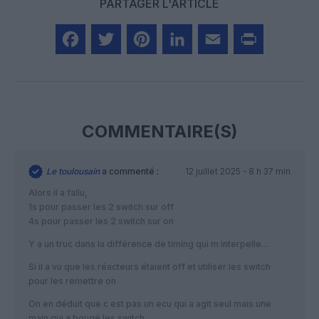
PARTAGER L'ARTICLE
Facebook
Twitter
Pinterest
LinkedIn
Email
Print
COMMENTAIRE(S)
Le toulousain
a commenté :
12 juillet 2025 - 8 h 37 min
Alors il a fallu,
1s pour passer les 2 switch sur off
4s pour passer les 2 switch sur on
Y a un truc dans la différence de timing qui m interpelle…
Si il a vu que les réacteurs étaient off et utiliser les switch
pour les remettre on
On en déduit que c est pas un ecu qui a agit seul mais une
main qui a bougé les switch