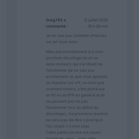
Greg765
a
12 juillet 2025
commenté :
- 19 h 28 min
Je ne sais pas combien d’heures
sur jet vous avez.
Mais personnellement si à mon
prochain décollage j’ai un ou
deux moteurs qui s’arrêtent de
fonctionner (je ne sais pas
exactement ce que vous appelez
un réacteur sur off, ce n’est pas
vraiment binaire, c’est piloté par
un N1 ou un EPR en général et ils
ne peuvent pas ne pas
fonctionner lors du début du
décollage), ma première réaction
ne sera pas de dire « pourquoi
t’as coupé » à mon copi.
Cette petite phrase est assez
lourde de sens… sans aller