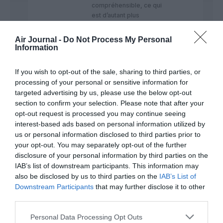
compréhensible, ce qui
est d’autant plus
surprenant
qu’habituellement, vous
Air Journal -
Do Not Process My Personal
rédigez beaucoup
Information
mieux que cela…
If you wish to opt-out of the sale, sharing to third parties, or
processing of your personal or sensitive information for
targeted advertising by us, please use the below opt-out
Fred
a
13 juillet
section to confirm your selection. Please note that after your
commenté :
2025 - 9 h
opt-out request is processed you may continue seeing
22 min
interest-based ads based on personal information utilized by
Je vous remercie pour
us or personal information disclosed to third parties prior to
avoir pris le temps (…)
your opt-out. You may separately opt-out of the further
pour argumenter dans
disclosure of your personal information by third parties on the
le détail une réaction
IAB’s list of downstream participants. This information may
que je partage !
also be disclosed by us to third parties on the
IAB’s List of
Downstream Participants
that may further disclose it to other
third parties.
Fred
a
13 juillet
Personal Data Processing Opt Outs