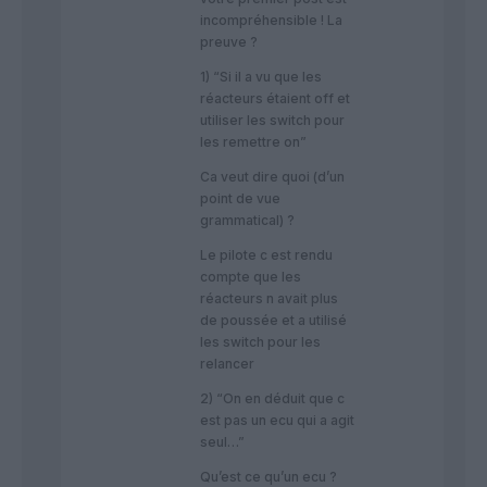
incompréhensible ! La
preuve ?
1) “Si il a vu que les
réacteurs étaient off et
utiliser les switch pour
les remettre on”
Ca veut dire quoi (d’un
point de vue
grammatical) ?
Le pilote c est rendu
compte que les
réacteurs n avait plus
de poussée et a utilisé
les switch pour les
relancer
2) “On en déduit que c
est pas un ecu qui a agit
seul…”
Qu’est ce qu’un ecu ?