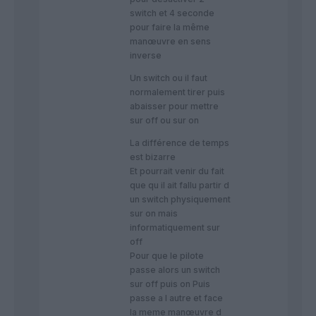
switch et 4 seconde
pour faire la même
manœuvre en sens
inverse
Un switch ou il faut
normalement tirer puis
abaisser pour mettre
sur off ou sur on
La différence de temps
est bizarre
Et pourrait venir du fait
que qu il ait fallu partir d
un switch physiquement
sur on mais
informatiquement sur
off
Pour que le pilote
passe alors un switch
sur off puis on Puis
passe a l autre et face
la meme manœuvre d