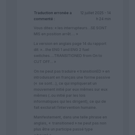
Traduction erronée
a
12 juillet 2025 - 14
commenté :
h 24 min
Vous dites: « les interrupteurs…SE SONT
MIS en position arrêt…. »
La version en anglais page 14 du rapport
dit: »…the ENG 1 and ENG 2 fuel
switches….TRANSITIONED from On to
CUT OFF… »
On ne peut pas traduire « transitionED » en
introduisant en français une forme passive
(« se sont…), ce qui impliquerait un
mouvement initié par eux mêmes sur eux
mêmes (..ou initié par les lois
informatiques qui les dirigent), ce qui de
fait exclurait l’intervention humaine.
Manifestement, dans une telle phrase en
anglais, « transitioned » ne peut pas non
plus être un participe passé type