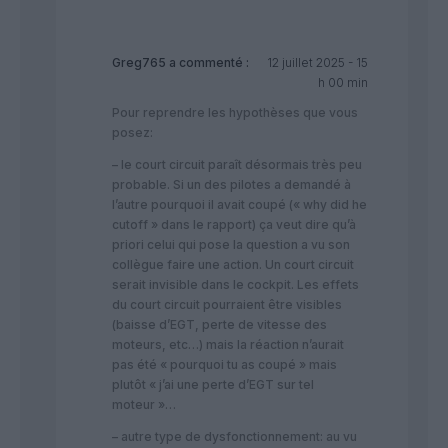
Greg765
a commenté :
12 juillet 2025 - 15
h 00 min
Pour reprendre les hypothèses que vous
posez:
– le court circuit paraît désormais très peu
probable. Si un des pilotes a demandé à
l’autre pourquoi il avait coupé (« why did he
cutoff » dans le rapport) ça veut dire qu’à
priori celui qui pose la question a vu son
collègue faire une action. Un court circuit
serait invisible dans le cockpit. Les effets
du court circuit pourraient être visibles
(baisse d’EGT, perte de vitesse des
moteurs, etc…) mais la réaction n’aurait
pas été « pourquoi tu as coupé » mais
plutôt « j’ai une perte d’EGT sur tel
moteur »…
– autre type de dysfonctionnement: au vu