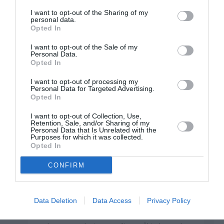
commenté :
2025 - 9 h
I want to opt-out of the Sharing of my
45 min
personal data.
Je vous remercie pour
Opted In
avoir pris le temps de
I want to opt-out of the Sale of my
commenter avec des
Personal Data.
arguments fondés et
Opted In
détaillés la réaction du
Pilote, que je partage
I want to opt-out of processing my
également (!)
Personal Data for Targeted Advertising.
Opted In
I want to opt-out of Collection, Use,
Retention, Sale, and/or Sharing of my
Personal Data that Is Unrelated with the
Purposes for which it was collected.
Opted In
@ Le Toulousain
a commenté :
12 juillet 2025 - 12 h 28
CONFIRM
min
Vous partez du postulat que les interrupteurs ont
été coupés par une action humaine.
Data Deletion
Data Access
Privacy Policy
MAIS le rapport ne ne dit pas cela :
“Les interrupteurs d’alimentation en carburant des