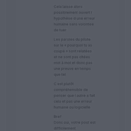
Cela laisse alors
possiblement ouvert l
hypothèse d une erreur
humaine sans volontee
de tuer
Les paroles du pilote
sur le « pourquoi tu as
coupé » sont relatées
et ne sont pas citées
mot à mot et donc pas
une preuve en temps
que tel
C est plutôt
compréhensible de
penser que l autre a fait
cela et pas une erreur
humaine ou logicielle
Bref
Donc oui, votre post est
difficilement