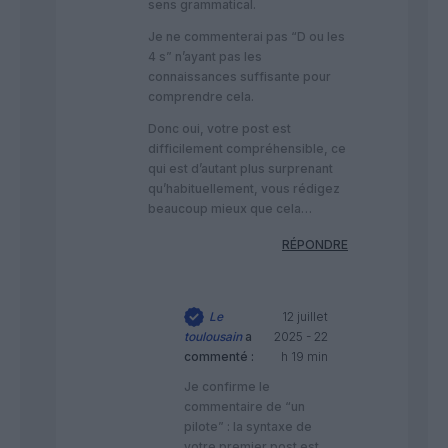
sens grammatical.
Je ne commenterai pas “D ou les
4 s” n’ayant pas les
connaissances suffisante pour
comprendre cela.
Donc oui, votre post est
difficilement compréhensible, ce
qui est d’autant plus surprenant
qu’habituellement, vous rédigez
beaucoup mieux que cela…
RÉPONDRE
Le
12 juillet
toulousain
a
2025 - 22
commenté :
h 19 min
Je confirme le
commentaire de “un
pilote” : la syntaxe de
votre premier post est