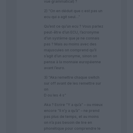
vue grammatical) ?
2) “On en déduit que c est pas un
ecu qui a agit seul…”
Qu’est ce qu’un ecu ? Vous parlez
peut-être d’un ECU, l’acronyme
d’un système que je ne connais
pas ? Mais au moins avec des
majuscules on comprend qu’il
s’agit d’un acronyme, sinon on
pense à la monnaie européenne
avant l’euro.
3) “Aka remettre chaque switch
sur off avant de les remettre sur
on
D ou les 4 s”
Aka ? Ecrire “Y a qu’a” – ou mieux
encore “Il n’y a qu’à” – ne prend
pas plus de temps, et au moins
on n’a pas besoin de lire en
phonétique pour comprendre le