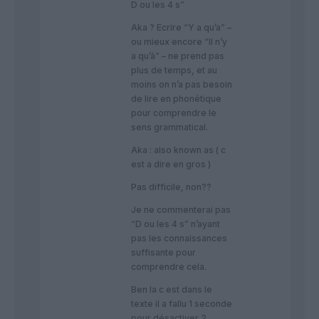
D ou les 4 s”
Aka ? Ecrire “Y a qu’a” –
ou mieux encore “Il n’y
a qu’à” – ne prend pas
plus de temps, et au
moins on n’a pas besoin
de lire en phonétique
pour comprendre le
sens grammatical.
Aka : also known as ( c
est a dire en gros )
Pas difficile, non??
Je ne commenterai pas
“D ou les 4 s” n’ayant
pas les connaissances
suffisante pour
comprendre cela.
Ben la c est dans le
texte il a fallu 1 seconde
pour désactiver 2