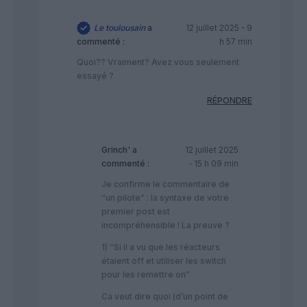
Le toulousain
a
12 juillet 2025 - 9
commenté :
h 57 min
Quoi?? Vraiment? Avez vous seulement
essayé ?
RÉPONDRE
Grinch'
a
12 juillet 2025
commenté :
- 15 h 09 min
Je confirme le commentaire de
“un pilote” : la syntaxe de votre
premier post est
incompréhensible ! La preuve ?
1) “Si il a vu que les réacteurs
étaient off et utiliser les switch
pour les remettre on”
Ca veut dire quoi (d’un point de