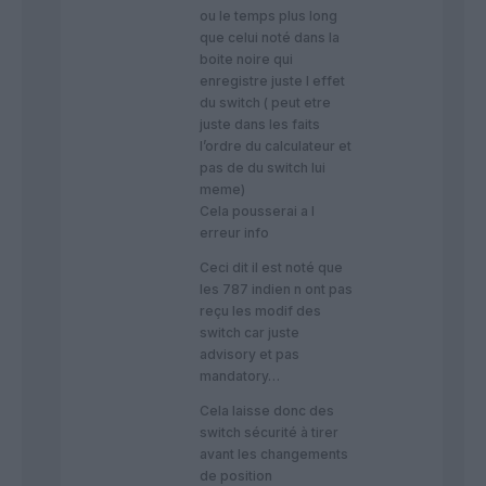
ou le temps plus long
que celui noté dans la
boite noire qui
enregistre juste l effet
du switch ( peut etre
juste dans les faits
l’ordre du calculateur et
pas de du switch lui
meme)
Cela pousserai a l
erreur info
Ceci dit il est noté que
les 787 indien n ont pas
reçu les modif des
switch car juste
advisory et pas
mandatory…
Cela laisse donc des
switch sécurité à tirer
avant les changements
de position