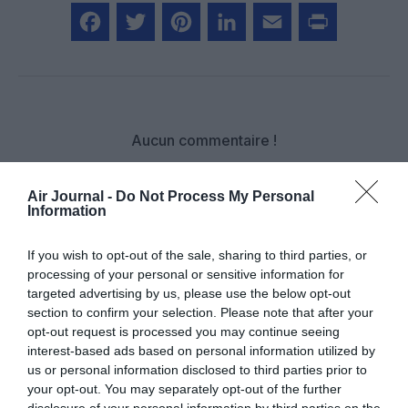
Facebook
Twitter
Pinterest
LinkedIn
Email
Print
Aucun commentaire !
LAISSER UN COMMENTAIRE
Air Journal -
Do Not Process My Personal
Information
If you wish to opt-out of the sale, sharing to third parties, or
FAIRE UN DON
processing of your personal or sensitive information for
targeted advertising by us, please use the below opt-out
section to confirm your selection. Please note that after your
Appel aux lecteurs !
opt-out request is processed you may continue seeing
Soutenez Air Journal participez
à son
interest-based ads based on personal information utilized by
développement !
us or personal information disclosed to third parties prior to
your opt-out. You may separately opt-out of the further
disclosure of your personal information by third parties on the