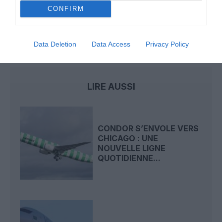
CONFIRM
787 dreamliner
bahrein
Gulf Air
new york-jfk
Data Deletion
Data Access
Privacy Policy
Nouvelle liaison
LIRE AUSSI
CONDOR S’ENVOLE VERS
CHICAGO : UNE
NOUVELLE LIGNE
QUOTIDIENNE...