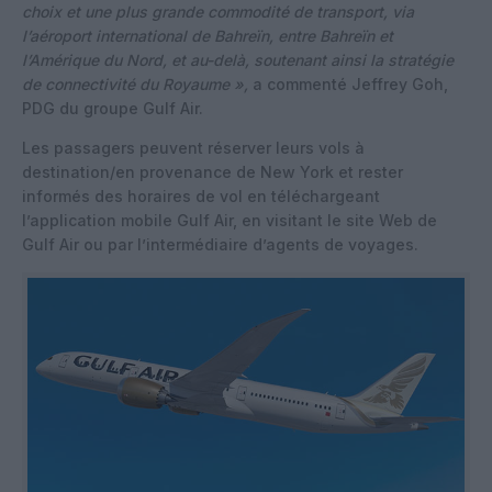
choix et une plus grande commodité de transport, via
l’aéroport international de Bahreïn, entre Bahreïn et
l’Amérique du Nord, et au-delà, soutenant ainsi la stratégie
de connectivité du Royaume »,
a commenté Jeffrey Goh,
PDG du groupe Gulf Air.
Les passagers peuvent réserver leurs vols à
destination/en provenance de New York et rester
informés des horaires de vol en téléchargeant
l’application mobile Gulf Air, en visitant le site Web de
Gulf Air ou par l’intermédiaire d’agents de voyages.