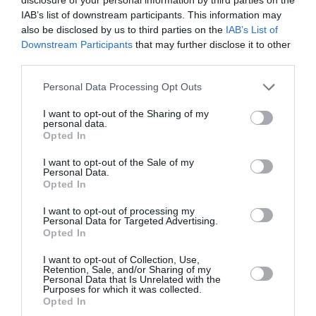
IAB’s list of downstream participants. This information may
NOUS SOUTENIR
also be disclosed by us to third parties on the
IAB’s List of
Downstream Participants
that may further disclose it to other
third parties.
Personal Data Processing Opt Outs
I want to opt-out of the Sharing of my
personal data.
DERNIERS COMMENTAIRES
Opted In
I want to opt-out of the Sale of my
Personal Data.
Opted In
Mathématiques
a commenté l'article :
19 h 23 sans escale : le Boeing 777F de National
I want to opt-out of processing my
Personal Data for Targeted Advertising.
Airlines relie l’Écosse à l’Australie
Opted In
I want to opt-out of Collection, Use,
Retention, Sale, and/or Sharing of my
Badissi novembri
a commenté l'article :
Personal Data that Is Unrelated with the
Purposes for which it was collected.
Nice–Corse : ces vols électriques qui se profilent à
Opted In
l’horizon 2030