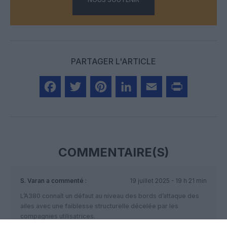
PARTAGER L'ARTICLE
Facebook
Twitter
Pinterest
LinkedIn
Email
Print
COMMENTAIRE(S)
S. Varan
a commenté :
19 juillet 2025 - 19 h 21 min
L’A380 connaît un défaut au niveau des bords d’attaque des
ailes avec une faiblesse structurelle décelée par les
compagnies utilisatrices.