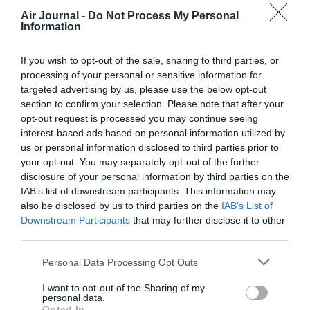
RÉPONDRE
Air Journal -
Do Not Process My Personal
Information
Dugland
a commenté :
20 juillet 2025 - 14 h
If you wish to opt-out of the sale, sharing to third parties, or
44 min
processing of your personal or sensitive information for
targeted advertising by us, please use the below opt-out
Source ? A part le bar PMU le Balto ?
section to confirm your selection. Please note that after your
opt-out request is processed you may continue seeing
RÉPONDRE
interest-based ads based on personal information utilized by
us or personal information disclosed to third parties prior to
your opt-out. You may separately opt-out of the further
disclosure of your personal information by third parties on the
LAISSER UN COMMENTAIRE
IAB’s list of downstream participants. This information may
also be disclosed by us to third parties on the
IAB’s List of
Downstream Participants
that may further disclose it to other
third parties.
FAIRE UN DON
Personal Data Processing Opt Outs
Appel aux lecteurs !
I want to opt-out of the Sharing of my
personal data.
Soutenez Air Journal participez
à son
Opted In