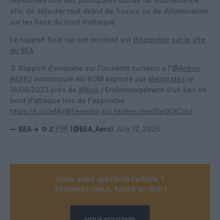
répétitives lors des principales visites de maintenance
afin de détecter tout début de fissure ou de délamination
sur les becs du bord d’attaque.
Le rapport final sur cet incident est
disponible sur le site
du BEA
.
📄 Rapport d'enquête sur l'incident survenu à l'
@Airbus
#A380
immatriculé A6-EOM exploité par
@emirates
le
18/08/2023 près de
#Nice
/ Endommagement d’un bec de
bord d’attaque lors de l'approche.
https://t.co/eMyWFemaSm
pic.twitter.com/I5p00XCdiz
— BEA ✈️ ⚙️🔬🇫🇷 (@BEA_Aero)
July 17, 2025
Vous avez apprécié l’article ?
Soutenez-nous, faites un don !
NOUS SOUTENIR