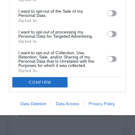
développement !
I want to opt-out of the Sale of my
Personal Data.
Opted In
NOUS SOUTENIR
I want to opt-out of processing my
Personal Data for Targeted Advertising.
Opted In
I want to opt-out of Collection, Use,
Retention, Sale, and/or Sharing of my
Personal Data that Is Unrelated with the
Purposes for which it was collected.
Opted In
DERNIERS COMMENTAIRES
CONFIRM
atplhkt
a commenté l'article :
Data Deletion
Data Access
Privacy Policy
Contrôles aux frontières entre l’Espagne et l’Italie : des
arrivées plus longues, des correspondances à risque