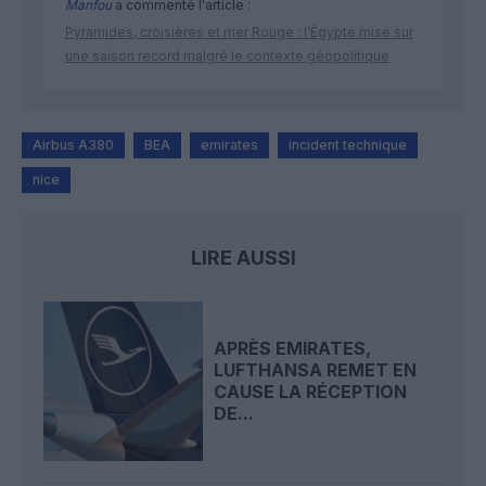
Manfou
a commenté l'article :
Pyramides, croisières et mer Rouge : l’Égypte mise sur
une saison record malgré le contexte géopolitique
Airbus A380
BEA
emirates
incident technique
nice
LIRE AUSSI
APRÈS EMIRATES,
LUFTHANSA REMET EN
CAUSE LA RÉCEPTION
DE...