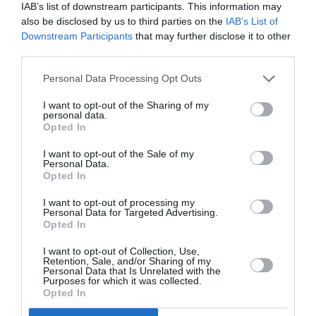
IAB’s list of downstream participants. This information may
h 53 min
also be disclosed by us to third parties on the
IAB’s List of
@ gégédastorg Et le crash Germanwings,
Downstream Participants
that may further disclose it to other
ça vous dit quelque chose…
third parties.
Toutes les compagnies ont connu des
accidents à un moment ou à un autre,
Personal Data Processing Opt Outs
qu’elles qu’en soient les causes.
Alors je ne sais pas pourquoi vous crachez
I want to opt-out of the Sharing of my
personal data.
votre bile sur Air India ?
Opted In
Un poulet Tikka Masala qui est mal passé ?
:))
I want to opt-out of the Sale of my
Personal Data.
RÉPONDRE
Opted In
I want to opt-out of processing my
Personal Data for Targeted Advertising.
N. Louvier
a
26 juillet 2025
Opted In
commenté :
- 19 h 11 min
I want to opt-out of Collection, Use,
Le seul intérêt de voyager avec
Retention, Sale, and/or Sharing of my
Personal Data that Is Unrelated with the
Air India est le faible coût des
Purposes for which it was collected.
billets : mais à vos risques et
Opted In
périls. Vous qui semblez
apprécier ce genre de