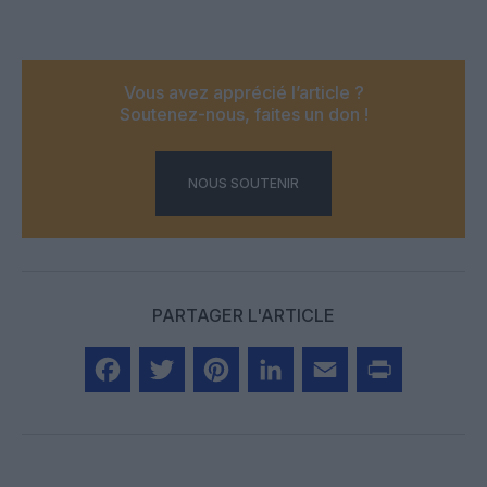
Vous avez apprécié l’article ?
Soutenez-nous, faites un don !
NOUS SOUTENIR
PARTAGER L'ARTICLE
Facebook
Twitter
Pinterest
LinkedIn
Email
Print