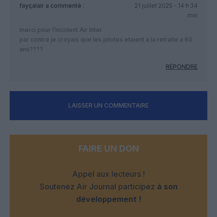
fayçalair
a commenté :
21 juillet 2025 - 14 h 34
min
merci pour l’incident Air Inter
par contre je croyais que les pilotes etaient a la retraite a 60
ans????
RÉPONDRE
LAISSER UN COMMENTAIRE
FAIRE UN DON
Appel aux lecteurs !
Soutenez Air Journal participez
à son
développement !