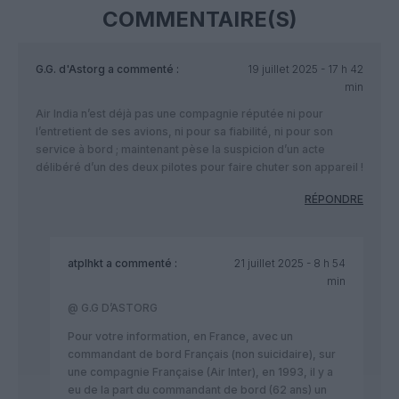
COMMENTAIRE(S)
G.G. d'Astorg
a commenté :
19 juillet 2025 - 17 h 42
min
Air India n’est déjà pas une compagnie réputée ni pour
l’entretient de ses avions, ni pour sa fiabilité, ni pour son
service à bord ; maintenant pèse la suspicion d’un acte
délibéré d’un des deux pilotes pour faire chuter son appareil !
RÉPONDRE
atplhkt
a commenté :
21 juillet 2025 - 8 h 54
min
@ G.G D’ASTORG
Pour votre information, en France, avec un
commandant de bord Français (non suicidaire), sur
une compagnie Française (Air Inter), en 1993, il y a
eu de la part du commandant de bord (62 ans) un