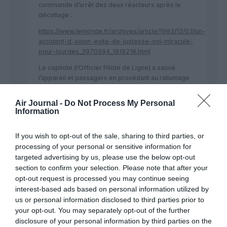
commande d’arrêt des deux réacteurs après le
décollage :
https://www.lemonde.fr/archives/article/1993/12/03/un-
accident-d-avion-evite-de-justesse-vol-miracule-
pour-lourdes_3970594_1819218.html
Le copilote (l’Officier Pilote de Ligne) a sauvé
l’appareil et passagers en procédant au rallumage
des deux réacteurs tandis que le commandant de
bord est resté dans le déni de son acte.
Air Journal -
Do Not Process My Personal
Information
Vous avez différents sites aéronautiques
(accessibles librement) qui détaillent le déroulé de
ce qui fut près d’être un crash.
If you wish to opt-out of the sale, sharing to third parties, or
processing of your personal or sensitive information for
Pour le cas du vol Air India : l’enquête technique
targeted advertising by us, please use the below opt-out
pourra déterminer ce qu’il en a été de ce drame et
section to confirm your selection. Please note that after your
de ses causes.
opt-out request is processed you may continue seeing
interest-based ads based on personal information utilized by
RÉPONDRE
us or personal information disclosed to third parties prior to
your opt-out. You may separately opt-out of the further
disclosure of your personal information by third parties on the
DAVE
a commenté :
23 juillet 2025 - 8