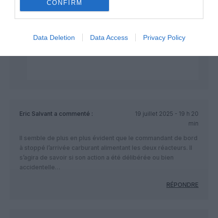
CONFIRM
compagnie déglingue devez être
un Frequent Flyer de Pakistan
Airlines…
Data Deletion
Data Access
Privacy Policy
RÉPONDRE
Eric Salvant
a commenté :
19 juillet 2025 - 19 h 20
min
Il semble de plus en plus évident que le commandant de bord
à stoppé l’arrivée carburant alimentant les deux réacteurs. Il
s’agira de savoir si son action a été délibérée ou bien
accidentelle…
RÉPONDRE