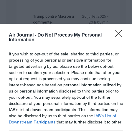
Trump contre Macron
a
20 juillet 2025 -
commenté :
20 h 05 min
Tous les pays ne peuvent pas avoir Donald
Air Journal -
Do Not Process My Personal
Trump comme président… Il semble en
Information
effet que les effets de la présidence
Américaine commencée en janvier dernier
If you wish to opt-out of the sale, sharing to third parties, or
soient, sur le plan du tourisme, plus
processing of your personal or sensitive information for
néfastes que bénéfiques, en particulier en
targeted advertising by us, please use the below opt-out
raison de la désaffection des Canadiens,
section to confirm your selection. Please note that after your
plus qu’agacés, voire angoissés, par les
prétentions territoriales et économiques
opt-out request is processed you may continue seeing
de leur grand voisin.
interest-based ads based on personal information utilized by
Le tourisme est très sensible à la
us or personal information disclosed to third parties prior to
géopolitique, mais pas seulement…
your opt-out. You may separately opt-out of the further
Lorsque l’on voit comment aujourd’ hui,
disclosure of your personal information by third parties on the
l’image de la France est écornée (qualité
IAB’s list of downstream participants. This information may
de l’ accueil touristique -en dehors des
also be disclosed by us to third parties on the
IAB’s List of
palaces- même si dans certains pays c’est
Downstream Participants
that may further disclose it to other
pas mieux…), sentiment d’insécurité
third parties.
(parlez-en aux Japonais dévalisés sur les