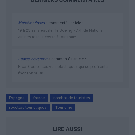
Mathématiques
a commenté l'article :
19 h 23 sans escale : le Boeing 777F de National
Airlines relie l’Écosse à l’Australie
Badissi novembri
a commenté l'article :
Nice–Corse : ces vols électriques qui se profilent à
l’horizon 2030
Espagne
france
nombre de touristes
recettes touristiques
Tourisme
LIRE AUSSI