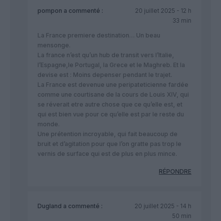
pompon
a commenté :
20 juillet 2025 - 12 h
33 min
La France premiere destination… Un beau
mensonge.
La france n’est qu’un hub de transit vers l’Italie,
l’Espagne,le Portugal, la Grece et le Maghreb. Et la
devise est : Moins depenser pendant le trajet.
La France est devenue une peripateticienne fardée
comme une courtisane de la cours de Louis XIV, qui
se réverait etre autre chose que ce qu’elle est, et
qui est bien vue pour ce qu’elle est par le reste du
monde.
Une prétention incroyable, qui fait beaucoup de
bruit et d’agitation pour que l’on gratte pas trop le
vernis de surface qui est de plus en plus mince.
RÉPONDRE
Dugland
a commenté :
20 juillet 2025 - 14 h
50 min