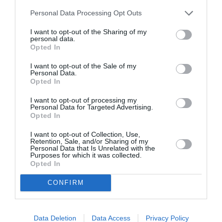
Champs-Elysées), à la laideur de nombre
Personal Data Processing Opt Outs
d’endroits (tout le pays n’est pas classé
“plus beau village de France”), à la saleté
I want to opt-out of the Sharing of my
personal data.
urbaine, aux prix pratiqués (mais bon, à
Opted In
Rome, c’est pire), aux transports
ferroviaires… disons… perfectibles, aux
I want to opt-out of the Sale of my
aéroports qui ne sont pas des modèles de
Personal Data.
fluidité et de confort, à la capacité de tous
Opted In
les professionnels du tourisme de parler
une autre langue que le Français (mais là,
I want to opt-out of processing my
Personal Data for Targeted Advertising.
c’est vrai, ailleurs c’est pas vraiment
Opted In
mieux, vive les traducteurs Google)…
Et nombre de ces remarques ne
I want to opt-out of Collection, Use,
s’adressent pas qu’à la sempiternelle
Retention, Sale, and/or Sharing of my
capitale. C’est bien connu : trop souvent, et
Personal Data that Is Unrelated with the
Purposes for which it was collected.
dans de nombreux endroits de notre beau
Opted In
pays, le touriste est vu comme un volatile
au plumage gris, plus communément
CONFIRM
appelé pigeon…
Ce pigeon peut donc tout naturellement
avoir des envies d’ailleurs.
Et puis, pourquoi se focaliser chaque
Data Deletion
Data Access
Privacy Policy