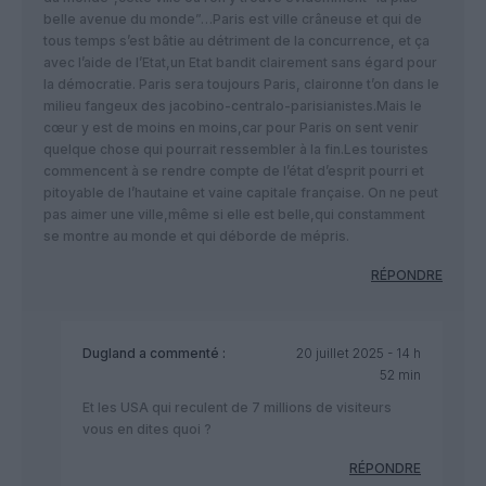
belle avenue du monde”…Paris est ville crâneuse et qui de
tous temps s’est bâtie au détriment de la concurrence, et ça
avec l’aide de l’Etat,un Etat bandit clairement sans égard pour
la démocratie. Paris sera toujours Paris, claironne t’on dans le
milieu fangeux des jacobino-centralo-parisianistes.Mais le
cœur y est de moins en moins,car pour Paris on sent venir
quelque chose qui pourrait ressembler à la fin.Les touristes
commencent à se rendre compte de l’état d’esprit pourri et
pitoyable de l’hautaine et vaine capitale française. On ne peut
pas aimer une ville,même si elle est belle,qui constamment
se montre au monde et qui déborde de mépris.
RÉPONDRE
Dugland
a commenté :
20 juillet 2025 - 14 h
52 min
Et les USA qui reculent de 7 millions de visiteurs
vous en dites quoi ?
RÉPONDRE