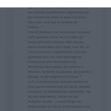
année sur le nombre de visiteurs, sachant
que ce n’est qu’un critère parmi d’autres,
les sommes quotidiennes dépensées par
les touristes en étant un autre tout aussi
important, ainsi que le nombre de
nuitées…?
Il serait d’ailleurs très intéressant de poser
cette question à tous les touristes qui
traversent notre sol pour aller ailleurs,
l’avion direct étant hors-sujet, bien sûr : si
vous le pouviez, supprimeriez-vous les
quelques jours de votre passage en
France pour aller directement de
Stockholm à Barcelone, de Londres à
Athènes, de Berlin à Lisbonne, de Vienne à
Malaga, de Birmingham à Florence ?
La France est perçue souvent comme un
pays qui se montre trop sûr de lui, laissant
transpirer un sentiment de supériorité, fier
de ses réalisations, certain de ses
multiples attraits… Il serait temps de
redescendre sur terre, et de se poser les