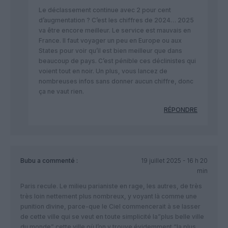
Le déclassement continue avec 2 pour cent
d’augmentation ? C’est les chiffres de 2024… 2025
va être encore meilleur. Le service est mauvais en
France. Il faut voyager un peu en Europe ou aux
States pour voir qu’il est bien meilleur que dans
beaucoup de pays. C’est pénible ces déclinistes qui
voient tout en noir. Un plus, vous lancez de
nombreuses infos sans donner aucun chiffre, donc
ça ne vaut rien.
RÉPONDRE
Bubu
a commenté :
19 juillet 2025 - 16 h 20
min
Paris recule. Le milieu parianiste en rage, les autres, de très
très loin nettement plus nombreux, y voyant là comme une
punition divine, parce-que le Ciel commencerait à se lasser
de cette ville qui se veut en toute simplicité la”plus belle ville
du monde”,cette ville où l’on y trouve évidemment “la plus