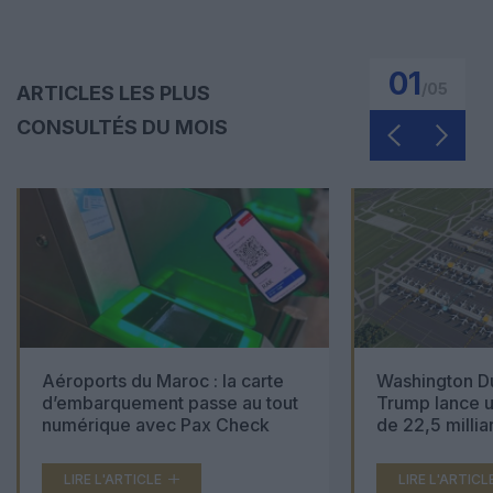
01
/
05
ARTICLES LES PLUS
CONSULTÉS DU MOIS
Aéroports du Maroc : la carte
Washington Du
d’embarquement passe au tout
Trump lance u
numérique avec Pax Check
de 22,5 millia
LIRE L'ARTICLE
LIRE L'ARTICL