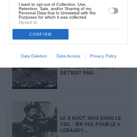
LE 6 AOÛT 1909 DANS LE
I want to opt-out of Collection, Use,
CIEL : ROGER SOMMER
Retention, Sale, and/or Sharing of my
Personal Data that Is Unrelated with the
PERMET LE SACRE...
Purposes for which it was collected.
Opted In
CONFIRM
Data Deletion
Data Access
Privacy Policy
LE 5 AOÛT 1908 DANS LE
CIEL : LE « ZEPPELIN »
DÉTRUIT PAR...
LE 4 AOÛT 1904 DANS LE
CIEL : 1ER VOL POUR LE «
LEBAUDY...