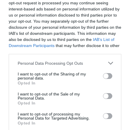
opt-out request is processed you may continue seeing
interest-based ads based on personal information utilized by
Aviation
a commenté l'article :
us or personal information disclosed to third parties prior to
Partenariat Malaysia Airlines – SNCF : une offre
your opt-out. You may separately opt-out of the further
intermodale entre Paris-CDG et 27 gares françaises
disclosure of your personal information by third parties on the
IAB’s list of downstream participants. This information may
also be disclosed by us to third parties on the
IAB’s List of
Downstream Participants
that may further disclose it to other
NDR
a commenté l'article :
third parties.
Aéroports du Maroc : la carte d’embarquement passe
au tout numérique avec Pax Check
Personal Data Processing Opt Outs
I want to opt-out of the Sharing of my
personal data.
Opted In
histoire de l'aviation
I want to opt-out of the Sale of my
Personal Data.
Opted In
LIRE AUSSI
I want to opt-out of processing my
Personal Data for Targeted Advertising.
Opted In