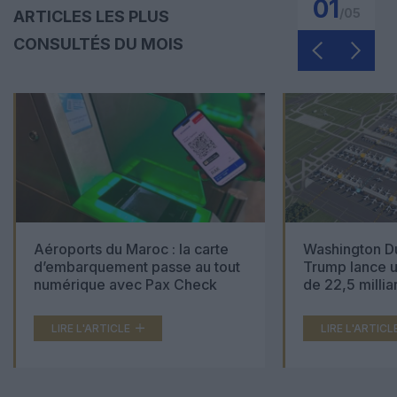
01
/
05
ARTICLES LES PLUS
CONSULTÉS DU MOIS
Aéroports du Maroc : la carte
Washington Du
d’embarquement passe au tout
Trump lance u
numérique avec Pax Check
de 22,5 millia
LIRE L'ARTICLE
LIRE L'ARTICL