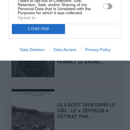
I want to opt-out of Collection, Use,
FAIT ENCORE
Retention, Sale, and/or Sharing of my
Personal Data that Is Unrelated with the
L’ACTUALITÉ
Purposes for which it was collected.
Opted In
CONFIRM
Data Deletion
Data Access
Privacy Policy
LE 6 AOÛT 1909 DANS LE
CIEL : ROGER SOMMER
PERMET LE SACRE...
LE 5 AOÛT 1908 DANS LE
CIEL : LE « ZEPPELIN »
DÉTRUIT PAR...