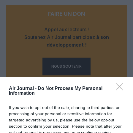
FAIRE UN DON
Appel aux lecteurs !
Soutenez Air Journal participez
à son
développement !
NOUS SOUTENIR
Air Journal -
Do Not Process My Personal
Information
If you wish to opt-out of the sale, sharing to third parties, or
processing of your personal or sensitive information for
DERNIERS COMMENTAIRES
targeted advertising by us, please use the below opt-out
section to confirm your selection. Please note that after your
opt-out request is processed you may continue seeing