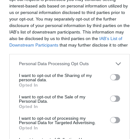
Mathématiques
a commenté l'article :
interest-based ads based on personal information utilized by
us or personal information disclosed to third parties prior to
19 h 23 sans escale : le Boeing 777F de National
your opt-out. You may separately opt-out of the further
Airlines relie l’Écosse à l’Australie
disclosure of your personal information by third parties on the
IAB’s list of downstream participants. This information may
also be disclosed by us to third parties on the
IAB’s List of
Badissi novembri
a commenté l'article :
Downstream Participants
that may further disclose it to other
Nice–Corse : ces vols électriques qui se profilent à
third parties.
l’horizon 2030
Personal Data Processing Opt Outs
I want to opt-out of the Sharing of my
personal data.
histoire de l'aviation
Opted In
I want to opt-out of the Sale of my
Personal Data.
LIRE AUSSI
Opted In
I want to opt-out of processing my
Personal Data for Targeted Advertising.
Opted In
LE 7 AOÛT 1909 DANS LE
CIEL : ROGER SOMMER