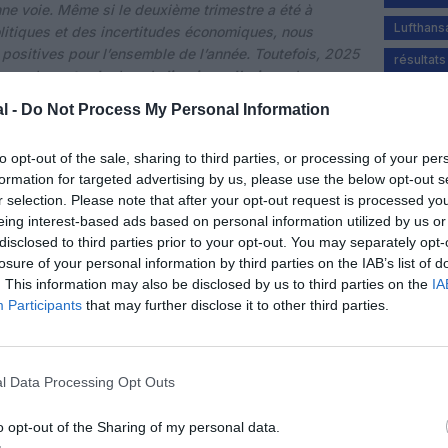
nne voie. Même si le deuxième trimestre a été à
Lufthans
itiques et des incertitudes économiques, nous
 positives pour l’ensemble de l’année. Toutefois, 2025
résultats
 avec des
retards
dans la
livraison d’avions
, les
urs
. De plus, le poids disproportionné des
l -
Do Not Process My Personal Information
ales continue de nous désavantager face à la
arsten Spohr, président du directoire et directeur
to opt-out of the sale, sharing to third parties, or processing of your per
ans cet environnement difficile, nous avons réussi à
formation for targeted advertising by us, please use the below opt-out s
n de près d’un tiers au deuxième trimestre et à doubler
r selection. Please note that after your opt-out request is processed y
a. Ce succès économique repose avant tout sur la
eing interest-based ads based on personal information utilized by us or
 nos compagnies aériennes. Grâce à l’engagement
disclosed to third parties prior to your opt-out. You may separately opt-
bord que sur le terrain, nous pouvons désormais
losure of your personal information by third parties on the IAB’s list of
positifs pour les six premiers mois de l’année. Notre
. This information may also be disclosed by us to third parties on the
IA
illeures performances en termes de stabilité et de
Participants
that may further disclose it to other third parties.
ulement amélioré la satisfaction de nos clients, mais
ésultats grâce à la réduction des indemnisations
a Technik
ont une nouvelle fois démontré leur
l Data Processing Opt Outs
re 2025. Il est également encourageant de constater
ways contribue déjà au succès financier du groupe.
o opt-out of the Sharing of my personal data.
es pour accroître notre efficacité, productivité et