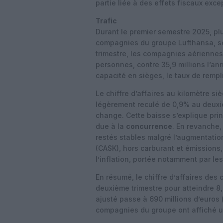
partie liée à des effets fiscaux exce
Trafic
Durant le premier semestre 2025, p
compagnies du groupe Lufthansa, s
trimestre, les compagnies aériennes
personnes, contre 35,9 millions l’
capacité en sièges, le taux de remp
Le chiffre d’affaires au kilomètre 
légèrement reculé de 0,9% au deuxi
change. Cette baisse s’explique pr
due à la
concurrence
. En revanche,
restés stables malgré l’augmentation
(CASK), hors carburant et émissions
l’inflation, portée notamment par les
En résumé, le chiffre d’affaires d
deuxième trimestre pour atteindre 8,2
ajusté passe à 690 millions d’euros (
compagnies du groupe ont affiché un 