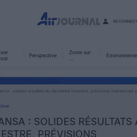
SE CONNEC
Low
Zoom sur
Perspective
Environneme
cost
…
Edito
En chiffres
Avis d’expert
ansa : solides résultats au deuxième trimestre, prévisions maintenues
AJ Académie
tive
Vidéo
NSA : SOLIDES RÉSULTATS 
ESTRE, PRÉVISIONS