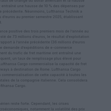
 taux de change du dollar américain et la hausse
t entraîné une hausse de 10 % des dépenses par
ée précédente. Néanmoins, Lufthansa Technik a
ns d’euros au premier semestre 2025, établissant
d.
ance positive des trois premiers mois de l’année au
té de 73 millions d’euros, le résultat d’exploitation
rapport à l’année précédente (36 millions d’euros
rte demande d’expéditions de e-commerce
ment du trafic de fret maritime ont entraîné une
quent, un taux de remplissage plus élevé pour
Lufthansa Cargo commercialise la capacité de fret
irways à destination de Rome. Lufthansa Cargo
a commercialisation de cette capacité à toutes les
ntales de la compagnie italienne. Cela consolidera
ufthansa Cargo.
rien reste forte. Cependant, les crises
acroéconomiques, notamment la volatilité des prix