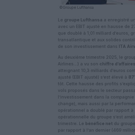
©Groupe Lufthansa
Le
groupe Lufthansa
a enregistré u
avec un EBIT ajusté en hausse de 27
que doublé à 1,01 milliard d’euros, g
transatlantique et aux solides contr
de son investissement dans
ITA Ai
Au deuxième trimestre 2025, le group
Airlines…) a vu son
chiffre d’affaire
atteignant 10,3 milliards d’euros con
ajusté (EBIT ajusté) s’est élevé à
871
tôt. Cette hausse des profits s’exp
vols proposés dans le secteur pass
l’investissement dans la compagni
change), mais aussi par la performan
opérationnel a doublé par rapport à
opérationnelle du groupe s’est amél
trimestre. Le
bénéfice net
du groupe 
par rapport à l’an dernier (469 milli