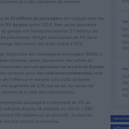
être
ptionnels et à des variations de devises.
lus de
61 millions de passagers
ont voyagé avec les
Ceci
oit
2% de plus
qu’en 2024. Rien qu’au deuxième
Inci
 du groupe ont transporté environ 37 millions de
chi
année précédente. Malgré une hausse de 4% de la
cour
lissage des avions est resté stable à 82%.
dip
siège disponible des compagnies passagers (RASK) a
ème trimestre, après ajustement des effets de
incipalement par une
pression sur les prix en Europe
Unc
 les revenus issus des
vols intercontinentaux
sont
Visa
 de l’offre sur le marché. Les coûts unitaires
éte
, ont augmenté de 4,1% sur un an, en raison de
aux 
 salaires et le coût des implantations.
d’af
es compagnies passagers a progressé de 3% au
 milliards d’euros (8 milliards en 2024). L’EBIT
contre 581 millions un an plus tôt). Toutes les
bénéfice
résultat positif ce trimestre.
lufthansa