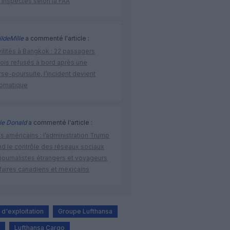
 inspectés selon la FAA
ldeMille
a commenté l'article :
vilités à Bangkok : 22 passagers
nois refusés à bord après une
se-poursuite, l’incident devient
lomatique
le Donald
a commenté l'article :
s américains : l’administration Trump
nd le contrôle des réseaux sociaux
journalistes étrangers et voyageurs
faires canadiens et mexicains
 d'exploitation
Groupe Lufthansa
Lufthansa Cargo