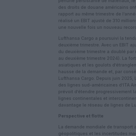
pénurie persistante de matériaux, le
des droits de douane américains on
rapport au même trimestre de l’ann
réalisé un EBIT ajusté de 310 millio
une nouvelle fois un nouveau recor
Lufthansa Cargo a poursuivi la tend
deuxième trimestre. Avec un EBIT ajus
du deuxième trimestre a doublé par 
au deuxième trimestre 2024). La fo
asiatiques et les goulots d’étrangle
hausse de la demande et, par consé
Lufthansa Cargo. Depuis juin 2025, 
des lignes sud-américaines d’ITA A
prévoit d’étendre progressivement l
lignes continentales et intercontine
davantage le réseau de lignes de L
Perspective et flotte
La demande mondiale de transport aé
géopolitiques et les incertitudes m