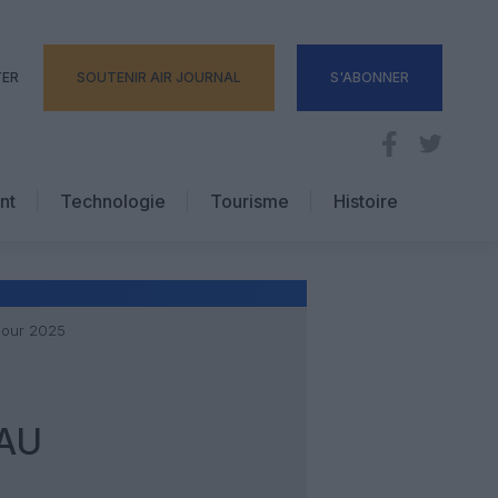
TER
SOUTENIR AIR JOURNAL
S'ABONNER
nt
Technologie
Tourisme
Histoire
Pratique
Hôtellerie
Voyages d’affaires
 pour 2025
AU