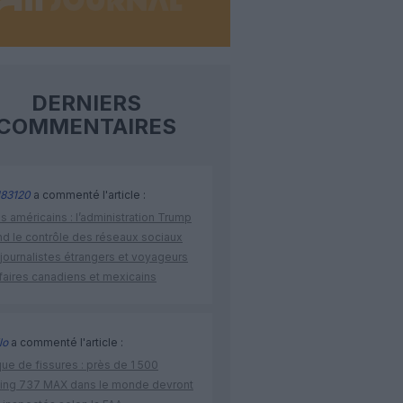
DERNIERS
COMMENTAIRES
83120
a commenté l'article :
s américains : l’administration Trump
nd le contrôle des réseaux sociaux
journalistes étrangers et voyageurs
faires canadiens et mexicains
lo
a commenté l'article :
ue de fissures : près de 1 500
ing 737 MAX dans le monde devront