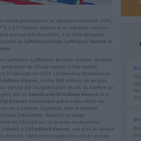
ne solide performance au deuxième trimestre 2025,
 % à 871 millions d’euros et un bénéfice net plus
râce aux bas prix du pétrole, à la forte demande
ibutions de
Lufthansa Cargo
,
Lufthansa Technik
et
rways
.
e Lufthansa (Lufthansa, Brussels Airlines, Austrian
s
progresser de 3% par rapport à l’an dernier,
BLU
tre 10 milliards en 2024. Le bénéfice d’exploitation
Visa
 millions d’euros
, contre 686 millions un an plus
éte
lique surtout par l’augmentation de 4% du nombre de
aux 
agers, par un
bénéfice de 91 millions d’euros
lié à
d’af
e
ITA Airways
(notamment grâce à des effets de
ce de la branche logistique dont le résultat
 l’année précédente. Résultat, la marge
@Ti
iorée de 1,5 point sur un an pour ce deuxième
Risq
s’établit à
1,01 milliard d’euros,
soit plus du double
Boe
ons d’euros). Cette forte progression est en grande