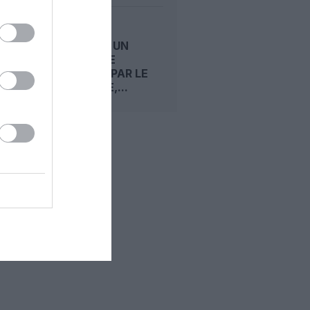
BRUSSELS
AIRLINES : UN
SEMESTRE
PÉNALISÉ PAR LE
KÉROSÈNE,...