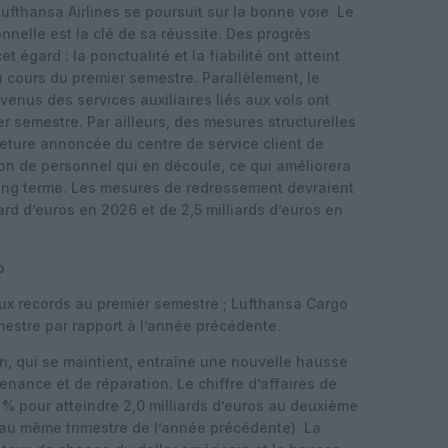
thansa Airlines se poursuit sur la bonne voie. Le
nnelle est la clé de sa réussite. Des progrès
et égard : la ponctualité et la fiabilité ont atteint
au cours du premier semestre. Parallèlement, le
evenus des services auxiliaires liés aux vols ont
r semestre. Par ailleurs, des mesures structurelles
meture annoncée du centre de service client de
on de personnel qui en découle, ce qui améliorera
 long terme. Les mesures de redressement devraient
ard d’euros en 2026 et de 2,5 milliards d’euros en
o
ux records au premier semestre ; Lufthansa Cargo
mestre par rapport à l’année précédente.
n, qui se maintient, entraîne une nouvelle hausse
nance et de réparation. Le chiffre d’affaires de
% pour atteindre 2,0 milliards d’euros au deuxième
os au même trimestre de l’année précédente). La