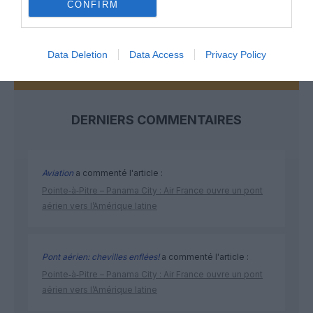
NOUS SOUTENIR
CONFIRM
Data Deletion
Data Access
Privacy Policy
DERNIERS COMMENTAIRES
Aviation
a commenté l'article :
Pointe‑à‑Pitre – Panama City : Air France ouvre un pont
aérien vers l’Amérique latine
Pont aérien: chevilles enflées!
a commenté l'article :
Pointe‑à‑Pitre – Panama City : Air France ouvre un pont
aérien vers l’Amérique latine