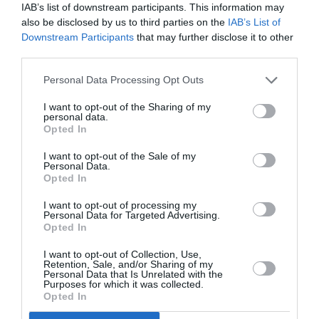
IAB’s list of downstream participants. This information may
also be disclosed by us to third parties on the
IAB’s List of
Louis
a commenté :
8 août 2025 - 11 h 32 min
Downstream Participants
that may further disclose it to other
Aucun commentaires ??? Surprenant !!!
third parties.
RÉPONDRE
Personal Data Processing Opt Outs
I want to opt-out of the Sharing of my
personal data.
Opted In
LAISSER UN COMMENTAIRE
I want to opt-out of the Sale of my
Personal Data.
Opted In
FAIRE UN DON
I want to opt-out of processing my
Personal Data for Targeted Advertising.
Opted In
Appel aux lecteurs !
Soutenez Air Journal participez
à son
I want to opt-out of Collection, Use,
Retention, Sale, and/or Sharing of my
développement !
Personal Data that Is Unrelated with the
Purposes for which it was collected.
Opted In