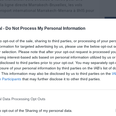
la ligne directe Marrakech-Bruxelles, les vols
éroport international Marrakech-Menara à 8h15 pour
 rajoutent au réseau point à point existant de la
l -
Do Not Process My Personal Information
destinations nationales aux bassins émetteurs, à
es : Marrakech-Bruxelles, Marrakech-Marseille,
to opt-out of the sale, sharing to third parties, or processing of your per
is CDG, Oujda-Paris Orly, Agadir-Paris Orly, Tanger-
formation for targeted advertising by us, please use the below opt-out s
Bruxelles, Fès-Paris Orly, Rabat-Bruxelles, Dakhla-
r selection. Please note that after your opt-out request is processed y
an Canaria, Tanger-Barcelone, Tanger-Londres
eing interest-based ads based on personal information utilized by us or
Amsterdam, NadorDüsseldorf, Nador-Francfort,
disclosed to third parties prior to your opt-out. You may separately opt-
s.
losure of your personal information by third parties on the IAB’s list of
. This information may also be disclosed by us to third parties on the
IA
sur le site Internet
de la compagnie nationale, via
Participants
that may further disclose it to other third parties.
ses agences commerciales et sur le réseau des
l Data Processing Opt Outs
o opt-out of the Sharing of my personal data.