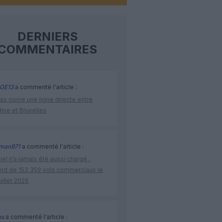
DERNIERS
COMMENTAIRES
GE13
a commenté l'article :
as ouvre une ligne directe entre
ine et Bruxelles
man971
a commenté l'article :
iel n’a jamais été aussi chargé :
ord de 153 359 vols commerciaux le
uillet 2026
as
a commenté l'article :