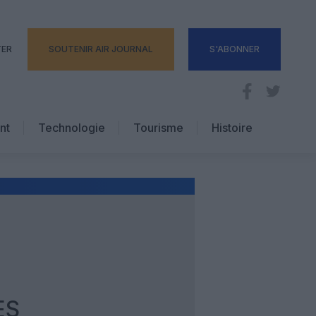
TER
SOUTENIR AIR JOURNAL
S'ABONNER
nt
Technologie
Tourisme
Histoire
Pratique
Hôtellerie
Voyages d’affaires
ES