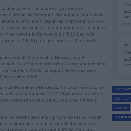
Visa
vols directs vers Toulouse et Lyon
seront
éte
ec un départ de l’aéroport international Marrakech-
aux 
oulouse à 11h45 et un départ de Marrakech à 15h20
d’af
ant aux vols retour, ils seront programmés au départ
our une arrivée à Marrakech à 14h20. Les vols
ogrammés à 20h20 pour une arrivée à Marrakech à
ND
Cont
nes directes de Marrakech à
Nantes
seront
et l
et samedi. Le départ de Marrakech sera programmé à
cor
ort de Nantes à 12h05. Le départ de Nantes sera
 Marrakech à 15h00.
e directe Marrakech-
Bordeaux
fonctionnera tous les
bordeau
rrakech sera programmé à 17h10 pour une arrivée à
lyon sai
deaux sera effectué à 21h40 pour une arrivée à
nantes
nnelles
seront désormais programmées au départ
Toulous
di vers
Marseille
et tous les jeudi et dimanche à
 de Marrakech sera effectué à 16h00 pour une