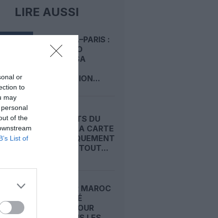
LIRE AUSSI
KINSHASA–PARIS :
AIR CONGO
PRÉPARE SA
DEUXIÈME
sonal or
DESTINATION...
ection to
ou may
 personal
out of the
AÉROPORTS DU
MAROC : LA CARTE
 downstream
D’EMBARQUEMENT
B’s List of
PASSE AU TOUT...
ROYAL AIR MAROC
: CAPACITÉ
RECORD POUR
L’ÉTÉ, MAIS LES