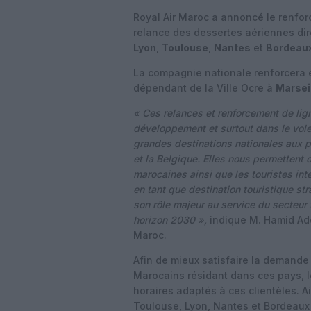
Royal Air Maroc a annoncé le renfor
relance des dessertes aériennes dir
Lyon
,
Toulouse
,
Nantes
et
Bordeau
La compagnie nationale renforcera
dépendant de la Ville Ocre à
Marsei
« Ces relances et renforcement de lign
développement et surtout dans le vole
grandes destinations nationales aux p
et la Belgique. Elles nous permettent
marocaines ainsi que les touristes int
en tant que destination touristique st
son rôle majeur au service du secteur t
horizon 2030 »,
indique M. Hamid Add
Maroc.
Afin de mieux satisfaire la demande 
Marocains résidant dans ces pays, l
horaires adaptés à ces clientèles. Ai
Toulouse, Lyon, Nantes et Bordeaux