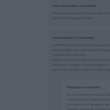
A Nar Din Rataille
a commenté :
Si tu étais douanier français et que l’on
que fait mon gouvernement?
Tournefeuille31
a commenté :
La RAM n’a jamais assuré de desserte 
nouvelle ligne, pas une relance de ligne.
Casablanca à Toulouse.
Depuis Toulouse la desserte de Marrake
va réouvrir sa ligne à l’automne après 6
ouvrir une nouvelle liaison vers Marra
Filoustyle
a commenté :
Je suis désolé il y a 25 ans 
et RAM assuré la destination t
avait pas les compagnies lo
Charter comme Air Charter o