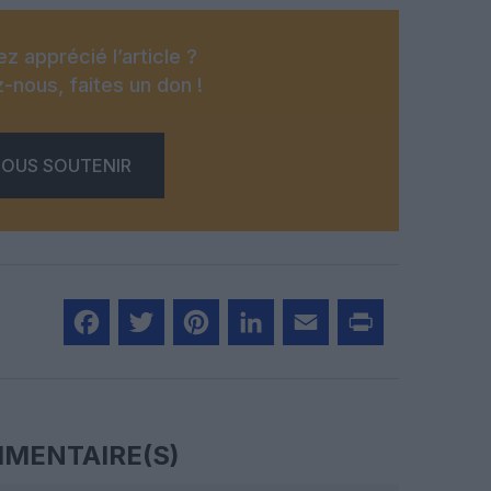
z apprécié l’article ?
-nous, faites un don !
OUS SOUTENIR
Facebook
Twitter
Pinterest
LinkedIn
Email
Print
MENTAIRE(S)