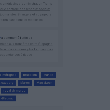
s américains : l’administration Trump
nd le contrôle des réseaux sociaux
journalistes étrangers et voyageurs
faires canadiens et mexicains
R
a commenté l'article :
rôles aux frontières entre l’Espagne
’Italie : des arrivées plus longues, des
respondances à risque
x-mérignac
bruxelles
france
nt exupery
Maroc
Marrakech
royal air maroc
e-Blagnac