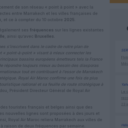
cement de son réseau « point à point » avec la
ectes entre Marrakech et les villes françaises de
x
, et ce à compter du 10 octobre
2025
.
 également ses
fréquences
sur les lignes existantes
lle
, ainsi qu’avec
Bruxelles
.
es s’inscrivent dans le cadre de notre plan de
SER
t « point-à-point » visant à mieux connecter les
Flyn
rincipaux bassins européens émetteurs tels la France
Méd
 de répondre toujours mieux au besoin des diasporas
ernationaux tout en contribuant à l’essor de Marrakech
ratégique. Royal Air Maroc confirme une fois de plus
ouristique national et sa feuille de route stratégique à
Yah
ou, Président Directeur Général de Royal Air
Le c
rec
23 j
des touristes français et belges ainsi que des
es nouvelles lignes sont proposées à des jours et
nsi, Royal Air Maroc reliera Marrakech aux villes de
Hél
 à raison de deux fréquences par semaine.