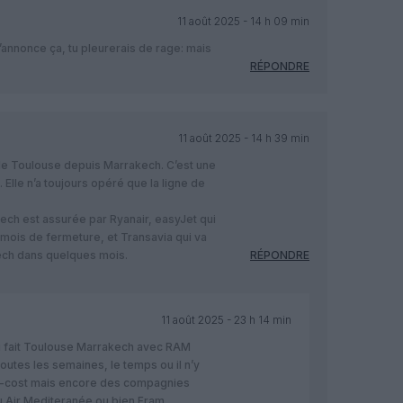
11 août 2025 - 14 h 09 min
 t’annonce ça, tu pleurerais de rage: mais
RÉPONDRE
11 août 2025 - 14 h 39 min
de Toulouse depuis Marrakech. C’est une
 Elle n’a toujours opéré que la ligne de
ch est assurée par Ryanair, easyJet qui
 mois de fermeture, et Transavia qui va
kech dans quelques mois.
RÉPONDRE
11 août 2025 - 23 h 14 min
j’ai fait Toulouse Marrakech avec RAM
outes les semaines, le temps ou il n’y
w-cost mais encore des compagnies
u Air Mediteranée ou bien Fram