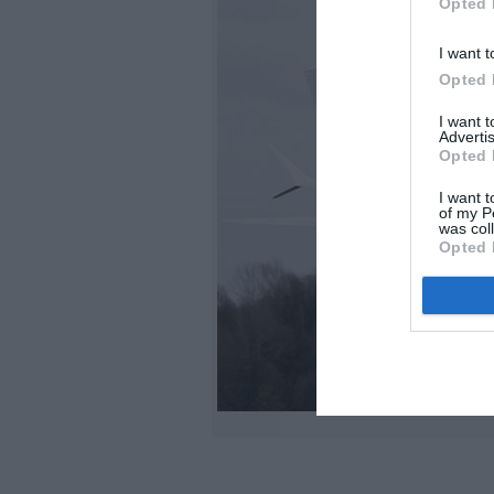
Opted 
I want t
Opted 
I want 
Advertis
Opted 
I want t
of my P
was col
Opted 