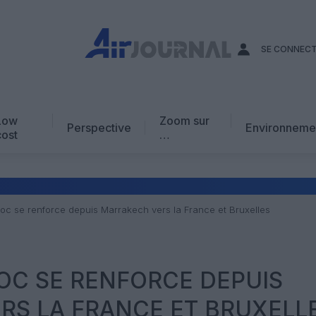
SE CONNEC
Low
Zoom sur
Perspective
Environneme
cost
…
Edito
En chiffres
Avis d’expert
roc se renforce depuis Marrakech vers la France et Bruxelles
AJ Académie
Vidéo
OC SE RENFORCE DEPUIS
RS LA FRANCE ET BRUXELL