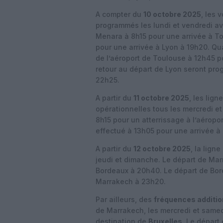
A compter du
10 octobre 2025
, les 
programmés les lundi et vendredi av
Menara à 8h15 pour une arrivée à T
pour une arrivée à Lyon à 19h20. Qu
de l’aéroport de Toulouse à 12h45 p
retour au départ de Lyon seront pr
22h25.
A partir du
11 octobre 2025
, les lig
opérationnelles tous les mercredi 
8h15 pour un atterrissage à l’aérop
effectué à 13h05 pour une arrivée à
A partir du
12 octobre 2025
, la lign
jeudi et dimanche. Le départ de Ma
Bordeaux à 20h40. Le départ de Bor
Marrakech à 23h20.
Par ailleurs, des
fréquences additio
de Marrakech, les mercredi et same
destination de
Bruxelles
. Le départ