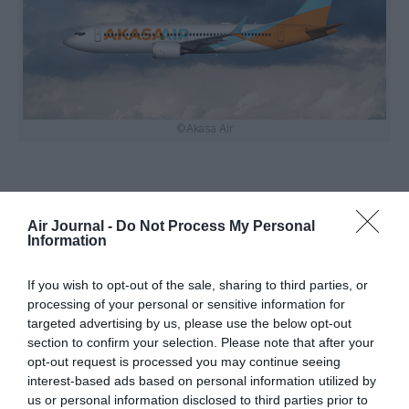
©Akasa Air
Air Journal -
Do Not Process My Personal
Information
If you wish to opt-out of the sale, sharing to third parties, or
Vous avez apprécié l’article ?
processing of your personal or sensitive information for
Soutenez-nous, faites un don !
targeted advertising by us, please use the below opt-out
section to confirm your selection. Please note that after your
opt-out request is processed you may continue seeing
NOUS SOUTENIR
interest-based ads based on personal information utilized by
us or personal information disclosed to third parties prior to