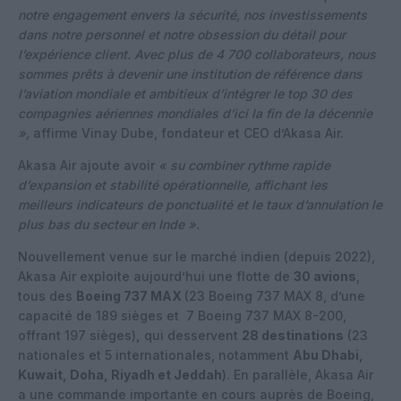
notre engagement envers la sécurité, nos investissements
dans notre personnel et notre obsession du détail pour
l’expérience client. Avec plus de 4 700 collaborateurs, nous
sommes prêts à devenir une institution de référence dans
l’aviation mondiale et ambitieux d’intégrer le top 30 des
compagnies aériennes mondiales d’ici la fin de la décennie
»,
affirme Vinay Dube, fondateur et CEO d’Akasa Air.
Akasa Air ajoute avoir
« su combiner rythme rapide
d’expansion et stabilité opérationnelle, affichant les
meilleurs indicateurs de ponctualité et le taux d’annulation le
plus bas du secteur en Inde ».
Nouvellement venue sur le marché indien (depuis 2022),
Akasa Air exploite aujourd’hui une flotte de
30 avions
,
tous des
Boeing 737 MAX
(23 Boeing 737 MAX 8, d’une
capacité de 189 sièges et 7 Boeing 737 MAX 8-200,
offrant 197 sièges)
,
qui desservent
28 destinations
(23
nationales et 5 internationales, notamment
Abu Dhabi,
Kuwait, Doha, Riyadh et Jeddah
). En parallèle, Akasa Air
a une commande importante en cours auprès de Boeing,