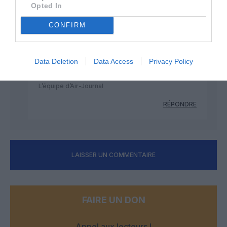
RÉPONDRE
Opted In
CONFIRM
Alain Nguyen
a commenté :
12 août 2025 - 16 h 46
min
Data Deletion
Data Access
Privacy Policy
Merci pour le rappel, nous allons publier
l’information.
L’équipe d’Air-Journal
RÉPONDRE
LAISSER UN COMMENTAIRE
FAIRE UN DON
Appel aux lecteurs !