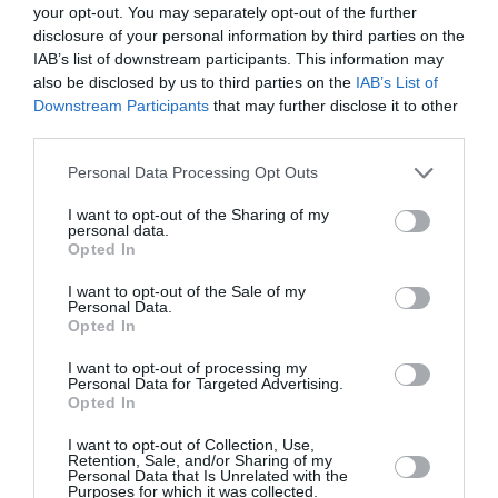
your opt-out. You may separately opt-out of the further
disclosure of your personal information by third parties on the
IAB’s list of downstream participants. This information may
PARTAGER L'ARTICLE
also be disclosed by us to third parties on the
IAB’s List of
Downstream Participants
that may further disclose it to other
third parties.
Personal Data Processing Opt Outs
Facebook
Twitter
Pinterest
LinkedIn
Email
Print
I want to opt-out of the Sharing of my
personal data.
Opted In
COMMENTAIRE(S)
I want to opt-out of the Sale of my
Personal Data.
Opted In
lomnava
a commenté :
12 août 2025 - 11 h 08 min
I want to opt-out of processing my
@air journal pas d’article sur la conversation d’A350-1000 en
Personal Data for Targeted Advertising.
version 900 par air France et la confirmation qq jrs de la
Opted In
réduction de 8 à 6 d’A350F évoqué ici en mars
I want to opt-out of Collection, Use,
https://www.air-journal.fr/2025-03-11-air-france-klm-reduit-
Retention, Sale, and/or Sharing of my
sa-commande-da350f-de-deux-appareils-5261536.html
Personal Data that Is Unrelated with the
Purposes for which it was collected.