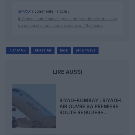
@ NDR
a commenté l'article :
Il s’est masturbé sur une passagère endormie : trois ans
de prison et interdiction de séjour en Thaïlande
737 MAX
Akasa Air
Inde
jet airways
LIRE AUSSI
RIYAD–BOMBAY : RIYADH
AIR OUVRE SA PREMIÈRE
ROUTE RÉGULIÈRE...