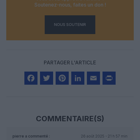
Soutenez-nous, faites un don !
NOUS SOUTENIR
PARTAGER L'ARTICLE
Facebook
Twitter
Pinterest
LinkedIn
Email
Print
COMMENTAIRE(S)
pierre
a commenté :
26 août 2025 - 21 h 57 min