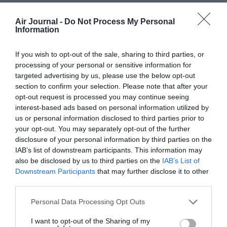
bonne initiative pour l’avenir face au déréglement climatique
Air Journal -
Do Not Process My Personal
RÉPONDRE
Information
If you wish to opt-out of the sale, sharing to third parties, or
tarasboulaba
a commenté :
27 août 2025 - 21 h 04
processing of your personal or sensitive information for
min
targeted advertising by us, please use the below opt-out
section to confirm your selection. Please note that after your
Ridicule escroquerie
opt-out request is processed you may continue seeing
interest-based ads based on personal information utilized by
RÉPONDRE
us or personal information disclosed to third parties prior to
your opt-out. You may separately opt-out of the further
disclosure of your personal information by third parties on the
IAB’s list of downstream participants. This information may
LAISSER UN COMMENTAIRE
also be disclosed by us to third parties on the
IAB’s List of
Downstream Participants
that may further disclose it to other
third parties.
Personal Data Processing Opt Outs
FAIRE UN DON
I want to opt-out of the Sharing of my