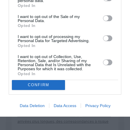
personal data.
Appel aux lecteurs !
Opted In
Soutenez Air Journal participez
à son
développement !
I want to opt-out of the Sale of my
Personal Data.
Opted In
I want to opt-out of processing my
NOUS SOUTENIR
Personal Data for Targeted Advertising.
Opted In
I want to opt-out of Collection, Use,
Retention, Sale, and/or Sharing of my
Personal Data that Is Unrelated with the
Purposes for which it was collected.
Opted In
CONFIRM
DERNIERS COMMENTAIRES
Data Deletion
Data Access
Privacy Policy
atplhkt
a commenté l'article :
Contrôles aux frontières entre l’Espagne et l’Italie : des
arrivées plus longues, des correspondances à risque