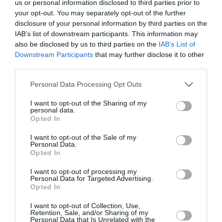
us or personal information disclosed to third parties prior to
your opt-out. You may separately opt-out of the further
Bencello
a commenté :
1 septembre 2025 - 13
h 05 min
disclosure of your personal information by third parties on the
IAB’s list of downstream participants. This information may
Frontier, l’amoureux éconduit plusieurs fois, a déjà
also be disclosed by us to third parties on the
IAB’s List of
commencé à se positionner sur 20 des lignes de
Downstream Participants
that may further disclose it to other
Spirit.
third parties.
https://simpleflying.com/frontier-adds-20-new-
routes-all-in-major-markets-for-struggling-spirit/
Personal Data Processing Opt Outs
La nature a horreur du vide, l’aérien également.
I want to opt-out of the Sharing of my
personal data.
RÉPONDRE
Opted In
I want to opt-out of the Sale of my
Personal Data.
Opted In
LAISSER UN COMMENTAIRE
I want to opt-out of processing my
Personal Data for Targeted Advertising.
Opted In
I want to opt-out of Collection, Use,
FAIRE UN DON
Retention, Sale, and/or Sharing of my
Personal Data that Is Unrelated with the