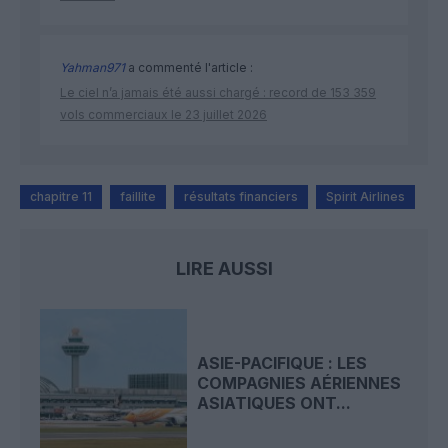
Yahman971
a commenté l'article :
Le ciel n’a jamais été aussi chargé : record de 153 359
vols commerciaux le 23 juillet 2026
chapitre 11
faillite
résultats financiers
Spirit Airlines
LIRE AUSSI
ASIE-PACIFIQUE : LES
COMPAGNIES AÉRIENNES
ASIATIQUES ONT...