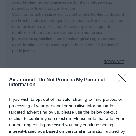
avec Jetblue, les actionnaires de Spirit ont refusé deux
nouvelles offres faites par Frontier.
Ces mêmes actionnaires qui avaient choisi Jetblue au dépend
de Frontier, alors même que la direction de Spirit avait de son
côté fait le choix de Frontier. Et ce malgré le fait que de
nombreux observateurs extérieurs, de nombreux
journalistes spécialisés, soulignaient qu’un regroupement
avec Jetblue avait beaucoup plus de chances d’être annulé
par la justice.
RÉPONDRE
Air Journal -
Do Not Process My Personal
Information
pierre
a commenté :
31 août 2025 - 23 h 41 min
ça commence à vraiment sentir le roussi….là !
If you wish to opt-out of the sale, sharing to third parties, or
l’avenir va certainement vite se concrétiser …(rachat,
processing of your personal or sensitive information for
fusion…..ou disparition ???)
targeted advertising by us, please use the below opt-out
section to confirm your selection. Please note that after your
RÉPONDRE
opt-out request is processed you may continue seeing
interest-based ads based on personal information utilized by