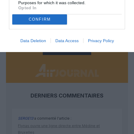
Purposes for which it was collected.
Opted In
Appel aux lecteurs !
Soutenez Air Journal participez
à son
CONFIRM
développement !
Data Deletion
Data Access
Privacy Policy
NOUS SOUTENIR
DERNIERS COMMENTAIRES
SERGE13
a commenté l'article :
Flynas ouvre une ligne directe entre Médine et
Bruxelles