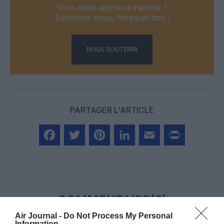
Vous avez apprécié l’article ?
Soutenez-nous, faites un don !
NOUS SOUTENIR
PARTAGER L'ARTICLE
Facebook
Twitter
Pinterest
LinkedIn
Email
Print
COMMENTAIRE(S)
Air Journal -
Do Not Process My Personal
Information