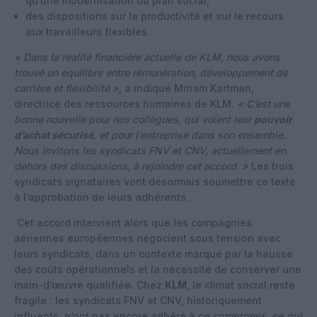
qu’une
modernisation du plan social
,
des
dispositions sur la productivité
et sur le recours
aux travailleurs flexibles.
« Dans la réalité financière actuelle de KLM, nous avons
trouvé un équilibre entre rémunération, développement de
carrière et flexibilité »,
a indiqué
Miriam Kartman,
directrice des ressources humaines de KLM
.
« C’est une
bonne nouvelle pour nos collègues, qui voient leur
pouvoir
d’achat sécurisé
, et pour l’entreprise dans son ensemble.
Nous invitons les syndicats FNV et CNV, actuellement en
dehors des discussions, à rejoindre cet accord. »
Les trois
syndicats signataires vont désormais soumettre ce texte
à l’approbation de leurs adhérents.
Cet accord intervient alors que les compagnies
aériennes européennes négocient sous tension avec
leurs syndicats, dans un contexte marqué par la hausse
des coûts opérationnels et la nécessité de conserver une
main-d’œuvre qualifiée. Chez
KLM
, le climat social reste
fragile : les syndicats FNV et CNV, historiquement
influents, n’ont pas encore adhéré à ce compromis, ce qui