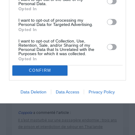
Personal Data.
NOUS SOUTENIR
Opted In
I want to opt-out of processing my
Personal Data for Targeted Advertising.
Opted In
I want to opt-out of Collection, Use,
Retention, Sale, and/or Sharing of my
Personal Data that Is Unrelated with the
DERNIERS COMMENTAIRES
Purposes for which it was collected.
Opted In
CONFIRM
Badissi novembri
a commenté l'article :
Ryanair au Maroc : un programme hivernal record pour
relier le Royaume à 14 pays européens
Data Deletion
Data Access
Privacy Policy
Coppola
a commenté l'article :
Il s’est masturbé sur une passagère endormie : trois ans
de prison et interdiction de séjour en Thaïlande