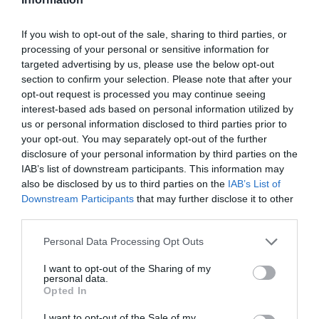
Shenzhen
a commenté :
5 septembre 2025 - 14 h
10 min
If you wish to opt-out of the sale, sharing to third parties, or
Et rien pour le personnel au sol d’Air France… C’est
processing of your personal or sensitive information for
dégueulasse !
targeted advertising by us, please use the below opt-out
section to confirm your selection. Please note that after your
RÉPONDRE
opt-out request is processed you may continue seeing
interest-based ads based on personal information utilized by
us or personal information disclosed to third parties prior to
LAISSER UN COMMENTAIRE
your opt-out. You may separately opt-out of the further
disclosure of your personal information by third parties on the
IAB’s list of downstream participants. This information may
also be disclosed by us to third parties on the
IAB’s List of
Downstream Participants
that may further disclose it to other
FAIRE UN DON
third parties.
Appel aux lecteurs !
Personal Data Processing Opt Outs
Soutenez Air Journal participez
à son
I want to opt-out of the Sharing of my
développement !
personal data.
Opted In
I want to opt-out of the Sale of my