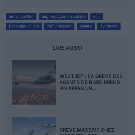
air france klm
augmentation de salaire
klm
personnel au sol
rémunération
salaire
syndicats
LIRE AUSSI
WESTJET : LA GRÈVE DES
AGENTS DE BORD PREND
FIN APRÈS UN...
GRÈVE MASSIVE CHEZ