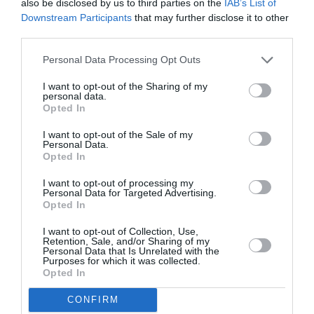
also be disclosed by us to third parties on the
IAB’s List of
Downstream Participants
that may further disclose it to other
third parties.
Personal Data Processing Opt Outs
DERNIERS COMMENTAIRES
I want to opt-out of the Sharing of my
personal data.
Opted In
I want to opt-out of the Sale of my
atplhkt
a commenté l'article :
Personal Data.
Contrôles aux frontières entre l’Espagne et l’Italie : des
Opted In
arrivées plus longues, des correspondances à risque
I want to opt-out of processing my
Personal Data for Targeted Advertising.
Opted In
Mamadou DIALLO
a commenté l'article :
I want to opt-out of Collection, Use,
Il s’est masturbé sur une passagère endormie : trois ans
Retention, Sale, and/or Sharing of my
Personal Data that Is Unrelated with the
de prison et interdiction de séjour en Thaïlande
Purposes for which it was collected.
Opted In
CONFIRM
alaska airlines
champignons hallucinogènes