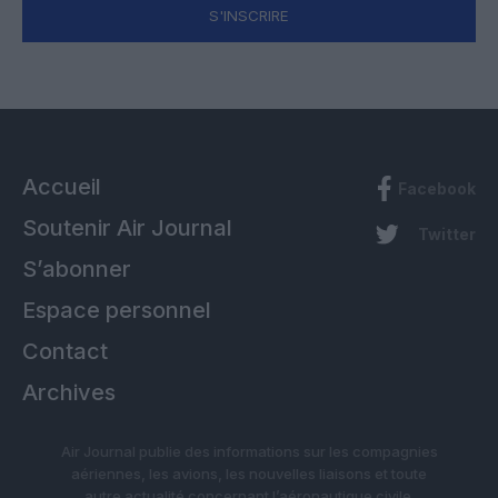
S'INSCRIRE
Accueil
Facebook
Soutenir Air Journal
Twitter
S’abonner
Espace personnel
Contact
Archives
Air Journal publie des informations sur les compagnies
aériennes, les avions, les nouvelles liaisons et toute
autre actualité concernant l’aéronautique civile.