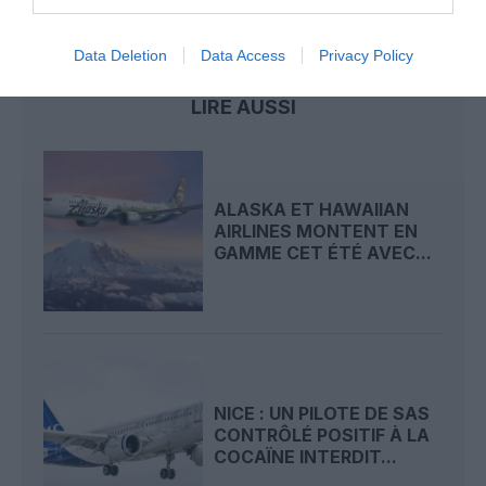
pilote drogué
Data Deletion
Data Access
Privacy Policy
LIRE AUSSI
ALASKA ET HAWAIIAN
AIRLINES MONTENT EN
GAMME CET ÉTÉ AVEC...
NICE : UN PILOTE DE SAS
CONTRÔLÉ POSITIF À LA
COCAÏNE INTERDIT...