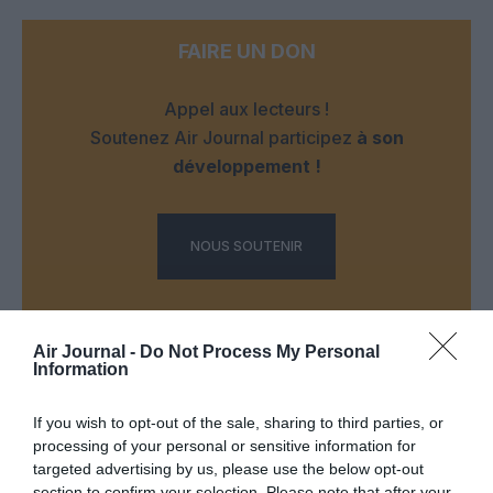
FAIRE UN DON
Appel aux lecteurs !
Soutenez Air Journal participez
à son
développement !
NOUS SOUTENIR
Air Journal -
Do Not Process My Personal
Information
If you wish to opt-out of the sale, sharing to third parties, or
DERNIERS COMMENTAIRES
processing of your personal or sensitive information for
targeted advertising by us, please use the below opt-out
section to confirm your selection. Please note that after your