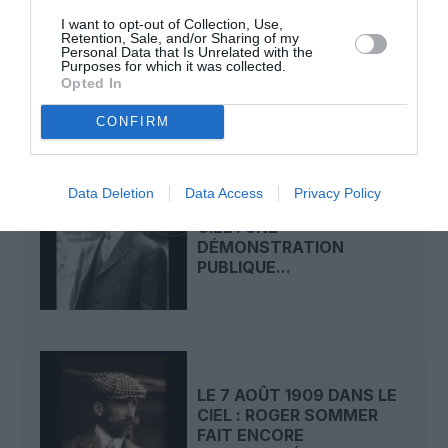
I want to opt-out of Collection, Use,
LE 9 AOÛT 1912 DANS LE
Retention, Sale, and/or Sharing of my
CIEL : DÉPART DE
Personal Data that Is Unrelated with the
Purposes for which it was collected.
BEAUMONT POUR LA...
Opted In
CONFIRM
Data Deletion
Data Access
Privacy Policy
LE 8 AOÛT 1908 DANS LE
CIEL : UNE
DÉMONSTRATION
PUBLIQUE...
LE 7 AOÛT 1909 DANS LE
CIEL : ROGER SOMMER
FAIT ENCORE