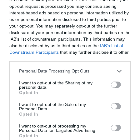
BLU83120
a commenté l'article :
opt-out request is processed you may continue seeing
interest-based ads based on personal information utilized by
Incivilités à Bangkok : 22 passagers chinois refusés à
us or personal information disclosed to third parties prior to
bord après une course-poursuite, l’incident devient
your opt-out. You may separately opt-out of the further
diplomatique
disclosure of your personal information by third parties on the
IAB’s list of downstream participants. This information may
also be disclosed by us to third parties on the
IAB’s List of
BLU83120
a commenté l'article :
Downstream Participants
that may further disclose it to other
Incivilités à Bangkok : 22 passagers chinois refusés à
third parties.
bord après une course-poursuite, l’incident devient
Personal Data Processing Opt Outs
diplomatique
I want to opt-out of the Sharing of my
personal data.
Opted In
histoire de l'aviation
I want to opt-out of the Sale of my
Personal Data.
Opted In
LIRE AUSSI
I want to opt-out of processing my
Personal Data for Targeted Advertising.
Opted In