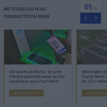
01
/
05
ARTICLES LES PLUS
CONSULTÉS DU MOIS
Aéroports du Maroc : la carte
Washington Du
d’embarquement passe au tout
Trump lance u
numérique avec Pax Check
de 22,5 millia
LIRE L'ARTICLE
LIRE L'ARTICL