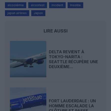
alcoolémie
alcootest
incident
Insolite
japan airlines
Japon
LIRE AUSSI
DELTA REVIENT À
TOKYO-NARITA :
SEATTLE RÉCUPÈRE UNE
DEUXIÈME...
FORT LAUDERDALE : UN
HOMME ESCALADE LA
CLÔTURE ET PASSE...