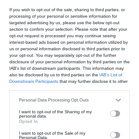
Facebook
Twitter
Pinterest
LinkedIn
Email
Print
If you wish to opt-out of the sale, sharing to third parties, or
processing of your personal or sensitive information for
targeted advertising by us, please use the below opt-out
section to confirm your selection. Please note that after your
Aucun commentaire !
opt-out request is processed you may continue seeing
interest-based ads based on personal information utilized by
us or personal information disclosed to third parties prior to
LAISSER UN COMMENTAIRE
your opt-out. You may separately opt-out of the further
disclosure of your personal information by third parties on the
IAB’s list of downstream participants. This information may
also be disclosed by us to third parties on the
IAB’s List of
FAIRE UN DON
Downstream Participants
that may further disclose it to other
third parties.
Appel aux lecteurs !
Personal Data Processing Opt Outs
Soutenez Air Journal participez
à son
développement !
I want to opt-out of the Sharing of my
personal data.
Opted In
NOUS SOUTENIR
I want to opt-out of the Sale of my
Personal Data.