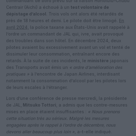
commandant de bord prévu sur la liaison Honolulu–Chubu
Centrair (Aichi) a échoué à un
test volontaire de
dépistage d’alcool
. Trois vols ont alors été retardés de
près de 18 heures et demi. Le pilote doit être limogé.
En
avril 2024,
la police taxane aux États-Unis avait rappelé à
l’ordre un commandant de JAL qui, ivre, avait provoqué
des troubles dans son hôtel. En décembre 2024, deux
pilotes avaient bu excessivement avant un vol et tenté de
dissimuler leur consommation, entraînant encore des
retards. À la suite de ces incidents, le
ministère
japonais
des Transports avait émis un
« ordre d’amélioration des
pratiques »
à l’encontre de Japan Airlines, interdisant
notamment la consommation d’alcool par les pilotes lors
de leurs escales à l’étranger.
Lors d’une conférence de presse mercredi, la présidente
de JAL,
Mitsuko Tottori
, a admis que les contre-mesures
mises en place étaient insuffisantes :
« Nous prenons
cette situation très au sérieux. Malgré les mesures
engagées après le rappel à l’ordre de décembre, nous
devons aller beaucoup plus loin »,
a-t-elle indiqué.