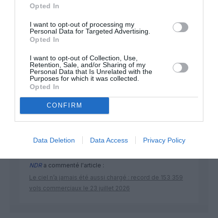
Opted In
I want to opt-out of processing my
Personal Data for Targeted Advertising.
Opted In
I want to opt-out of Collection, Use,
Retention, Sale, and/or Sharing of my
DERNIERS COMMENTAIRES
Personal Data that Is Unrelated with the
Purposes for which it was collected.
Opted In
CONFIRM
Kyle
a commenté l'article :
SWISS : la rentabilité relance le débat sur son
autonomie au sein de Lufthansa Group
Data Deletion
Data Access
Privacy Policy
NDR
a commenté l'article :
Le ciel n’a jamais été aussi chargé : record de 153 359
vols commerciaux le 23 juillet 2026