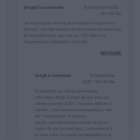
Serge13
a commenté :
13 septembre 2025 -
16 h 49 min
Je ne crois pas une seule seconde à ce que vous
écrivez. Une des raisons de mon désaccord est que
AF transfère tous ces vols sur CDG dès avril.
Augmentation obligatoire du trafic.
RÉPONDRE
Greg6
a commenté :
13 septembre
2025 - 18 h 25 min
Et pourtant, ce sont les prévisions
officielles d’Adp. Il s’agit de leur plan qui
s’étale jusqu’en 2040. C’est pas difficile à
vérifier, c’est annoncé publiquement, rien
de “complotiste” là dedans.
Après, rien n’empêche qu’Adp revoit sa
copie. Ils ont (un petit peu…) commencé à
le faire suite à la sortie (inhabituelle) de B.