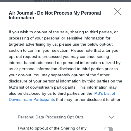
Smith dans la presse.
RÉPONDRE
Air Journal -
Do Not Process My Personal
Information
If you wish to opt-out of the sale, sharing to third parties, or
Hic
a commenté :
16 septembre
processing of your personal or sensitive information for
2025 - 3 h 51 min
targeted advertising by us, please use the below opt-out
Allez voir le site d’ADP qui décrit très
section to confirm your selection. Please note that after your
clairement ses objectifs de « croissance »
opt-out request is processed you may continue seeing
super molle…. Renseignez-vous, soyez un
interest-based ads based on personal information utilized by
commentateur intelligent !
us or personal information disclosed to third parties prior to
your opt-out. You may separately opt-out of the further
RÉPONDRE
disclosure of your personal information by third parties on the
IAB’s list of downstream participants. This information may
also be disclosed by us to third parties on the
IAB’s List of
Downstream Participants
that may further disclose it to other
third parties.
Serge13
a commenté :
13 septembre 2025 - 16 h
48 min
Personal Data Processing Opt Outs
Comme quoi taxes ou pas, le trafic progresse.
I want to opt-out of the Sharing of my