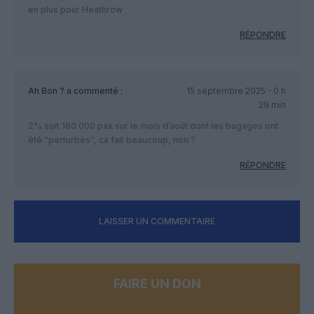
en plus pour Heathrow
RÉPONDRE
Ah Bon ?
a commenté :
15 septembre 2025 - 0 h
29 min
2% soit 160 000 pax sur le mois d’août dont les bagages ont
été “perturbés”, ça fait beaucoup, non ?
RÉPONDRE
LAISSER UN COMMENTAIRE
FAIRE UN DON