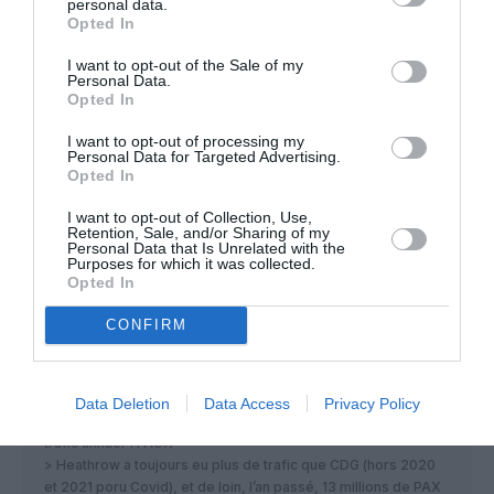
personal data.
RÉPONDRE
Opted In
I want to opt-out of the Sale of my
Personal Data.
Hic
a commenté :
16 septembre 2025 -
Opted In
3 h 50 min
I want to opt-out of processing my
Il progresse là où il n’y a pas de taxes…. À Paris,
Personal Data for Targeted Advertising.
surtaxé, le trafic marque le pas…
Opted In
RÉPONDRE
I want to opt-out of Collection, Use,
Retention, Sale, and/or Sharing of my
Personal Data that Is Unrelated with the
Purposes for which it was collected.
Opted In
François Marty
a commenté :
13 septembre 2025 - 19 h
CONFIRM
32 min
“Paris-Charles de Gaulle, Francfort ou Amsterdam-Schiphol
n’ont pas encore atteint ce seuil mensuel des huit millions de
Data Deletion
Data Access
Privacy Policy
passagers, même si Paris-CDG reste devant Heathrow sur le
trafic annuel”. FAUX
> Heathrow a toujours eu plus de trafic que CDG (hors 2020
et 2021 poru Covid), et de loin, l’an passé, 13 millions de PAX