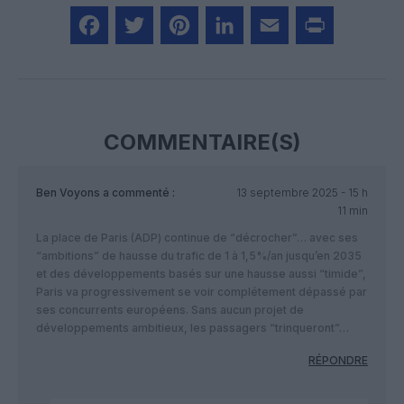
Facebook
Twitter
Pinterest
LinkedIn
Email
Print
COMMENTAIRE(S)
Ben Voyons
a commenté :
13 septembre 2025 - 15 h
11 min
La place de Paris (ADP) continue de “décrocher”… avec ses
“ambitions” de hausse du trafic de 1 à 1,5%/an jusqu’en 2035
et des développements basés sur une hausse aussi “timide”,
Paris va progressivement se voir complétement dépassé par
ses concurrents européens. Sans aucun projet de
développements ambitieux, les passagers “trinqueront”…
RÉPONDRE