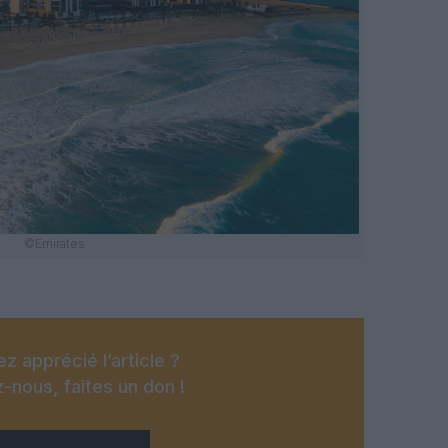
©Emirates
z apprécié l’article ?
-nous, faites un don !