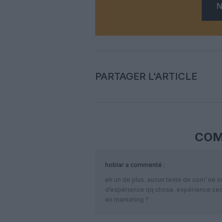
N
PARTAGER L'ARTICLE
COM
hoblar
a commenté :
eh un de plus. aucun texte de com’ ne s
d’expérience qq chose. expérience ceci
en marketing ?