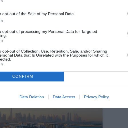
In
es
incitations
incitant au paiement digital, de la
aux
services sur place
.
o opt-out of the Sale of my Personal Data.
ie Dubai Cashless vise à atteindre un taux de 90%
In
e des secteurs publics et privés d’ici fin 2026.
sation devrait générer un supplément de plus de 8
to opt-out of processing my Personal Data for Targeted
ing.
ron 2 milliards d’euros), grâce à l’adoption de
In
. Ce programme s’intègre dans le cadre plus large
, orienté vers la compétitivité fintech et
o opt-out of Collection, Use, Retention, Sale, and/or Sharing
ersonal Data that Is Unrelated with the Purposes for which it
ences numériques dans tous les domaines.
lected.
In
CONFIRM
Data Deletion
Data Access
Privacy Policy