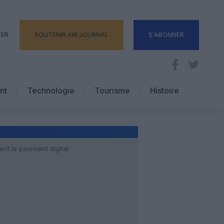
TER
SOUTENIR AIR JOURNAL
S'ABONNER
nt
Technologie
Tourisme
Histoire
Pratique
Hôtellerie
Voyages d’affaires
nt le paiement digital