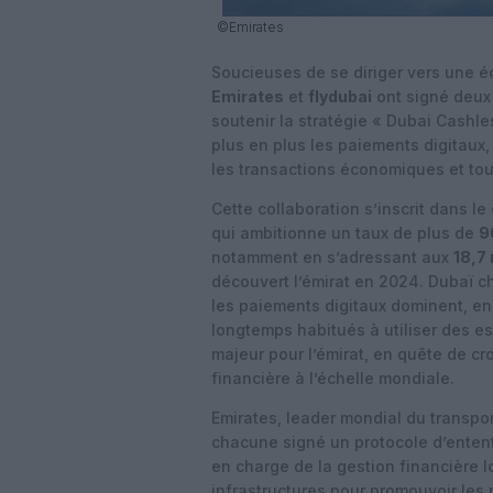
©Emirates
Soucieuses de se diriger vers une é
Emirates
et
flydubai
ont signé deux
soutenir la stratégie « Dubai Cashle
plus en plus les paiements digitaux, 
les transactions économiques et tou
Cette collaboration s’inscrit dans l
qui ambitionne un taux de plus de
9
notamment en s’adressant aux
18,7 
découvert l’émirat en 2024. Dubaï ch
les paiements digitaux dominent, en 
longtemps habitués à utiliser des e
majeur pour l’émirat, en quête de c
financière à l’échelle mondiale.
Emirates, leader mondial du transpo
chacune signé un protocole d’ente
en charge de la gestion financière lo
infrastructures pour promouvoir les 