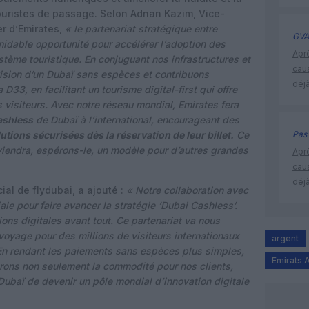
touristes de passage. Selon Adnan Kazim, Vice-
er d’Emirates,
« le partenariat stratégique entre
GVA
midable opportunité pour accélérer l’adoption des
Apr
tème touristique. En conjuguant nos infrastructures et
cau
vision d’un Dubaï sans espèces et contribuons
déjà
33, en facilitant un tourisme digital-first qui offre
 visiteurs. Avec notre réseau mondial, Emirates fera
ashless
de Dubaï à l’international, encourageant des
utions sécurisées dès la réservation de leur billet.
Ce
Pas 
viendra, espérons-le, un modèle pour d’autres grandes
Apr
cau
déjà
al de flydubai, a ajouté :
« Notre collaboration avec
le pour faire avancer la stratégie ‘Dubai Cashless’.
ons digitales avant tout. Ce partenariat va nous
voyage pour des millions de visiteurs internationaux
argent
En rendant les paiements sans espèces plus simples,
Emirats 
rons non seulement la commodité pour nos clients,
Dubaï de devenir un pôle mondial d’innovation digitale