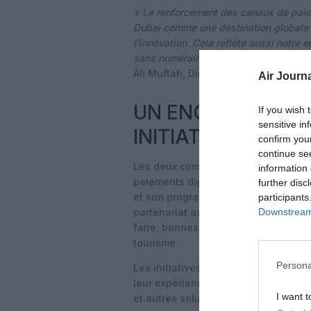
« Le renforcement des canaux de paiem
Dubaï comme une destination globale p
l’innovation. Cela reflète aussi notre 
sans numéraire, où l’efficacité et la d
Ali Muftah, Directeur Exécutif à Duba
Air Journa
UN ENGAGEMENT 
If you wish 
sensitive in
INITIATIVES CON
confirm you
continue se
Les deux compagnies aériennes disp
information 
paiements digitaux : Emirates propo
further disc
et son programme de fidélité Skywar
participants
Downstream 
partenariat avec Dubai Finance s’ap
faire, bonnes pratiques et organiser
tourisme.
Persona
Les initiatives ciblent notamment les
leur expérience plus inclusive et s
I want t
et autres solutions numériques au q