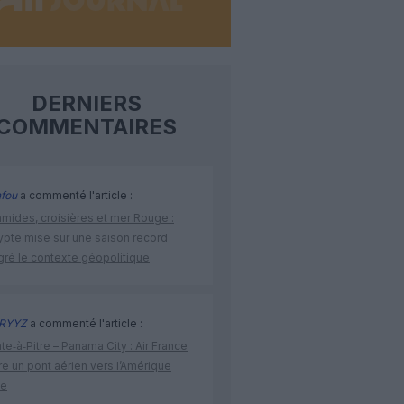
DERNIERS
COMMENTAIRES
fou
a commenté l'article :
amides, croisières et mer Rouge :
ypte mise sur une saison record
gré le contexte géopolitique
RYYZ
a commenté l'article :
te‑à‑Pitre – Panama City : Air France
e un pont aérien vers l’Amérique
ne