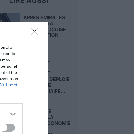
LIRE AUSSI
APRÈS EMIRATES,
LUFTHANSA
REMET EN CAUSE
LA RÉCEPTION
DE...
sonal or
ection to
ou may
ECONOMIE
 personal
PREMIUM :
out of the
COMMENT
 downstream
EMIRATES DÉPLOIE
SA CLASSE
B’s List of
INTERMÉDIAIRE...
CARNET DE
VOYAGE : LA
CLASSE ECONOMIE
PREMIUM