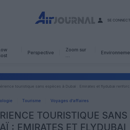
SE CONNEC
Low
Zoom sur
Perspective
Environneme
cost
…
Edito
En chiffres
Avis d’expert
rience touristique sans espèces à Dubaï : Emirates et flydubai renforce
AJ Académie
ologie
Tourisme
Voyages d’affaires
Vidéo
RIENCE TOURISTIQUE SANS
Ï : EMIRATES ET FLYDUBAI