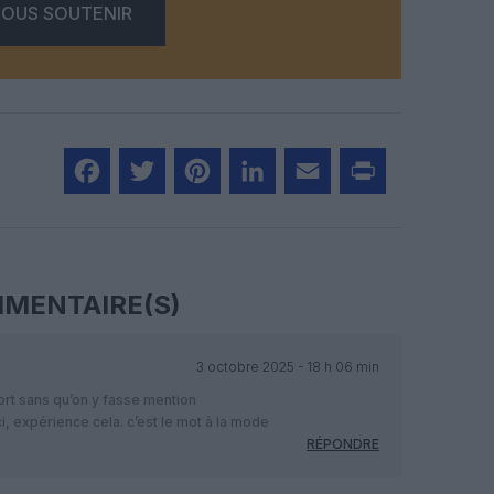
OUS SOUTENIR
Facebook
Twitter
Pinterest
LinkedIn
Email
Print
MENTAIRE(S)
3 octobre 2025 - 18 h 06 min
ort sans qu’on y fasse mention
, expérience cela. c’est le mot à la mode
RÉPONDRE