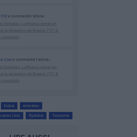
1112
a commenté l'article :
ès Emirates, Lufthansa remet en
se la réception de Boeing 777-9
 construits
si Cool
a commenté l'article :
ès Emirates, Lufthansa remet en
se la réception de Boeing 777-9
 construits
Dubai
emirates
Arabes Unis
flydubai
Tourisme