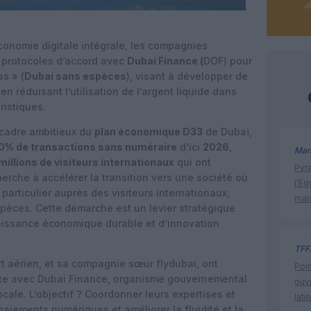
conomie digitale intégrale, les compagnies
 protocoles d’accord avec
Dubai Finance (
DOF) pour
ss » (
Dubai sans espèces
), visant à développer de
en réduisant l’utilisation de l’argent liquide dans
ristiques.
e cadre ambitieux du
plan économique D33
de Dubaï,
0% de transactions sans numéraire
d’ici
2026
,
Man
millions de visiteurs internationaux
qui ont
Pyr
erche à accélérer la transition vers une société où
l’Ég
particulier auprès des visiteurs internationaux,
mal
spèces. Cette démarche est un levier stratégique
roissance économique durable et d’innovation
TFF
rt aérien, et sa compagnie sœur flydubai, ont
Poin
nte avec Dubai Finance, organisme gouvernemental
ouvr
cale. L’objectif ? Coordonner leurs expertises et
lati
paiements numériques et améliorer la fluidité et la