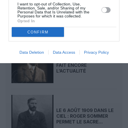
I want to opt-out of Collection, Use,
CIEL : UNE
Retention, Sale, and/or Sharing of my
DÉMONSTRATION
Personal Data that Is Unrelated with the
Purposes for which it was collected.
PUBLIQUE...
Opted In
CONFIRM
Data Deletion
Data Access
Privacy Policy
LE 7 AOÛT 1909 DANS LE
CIEL : ROGER SOMMER
FAIT ENCORE
L’ACTUALITÉ
LE 6 AOÛT 1909 DANS LE
CIEL : ROGER SOMMER
PERMET LE SACRE...