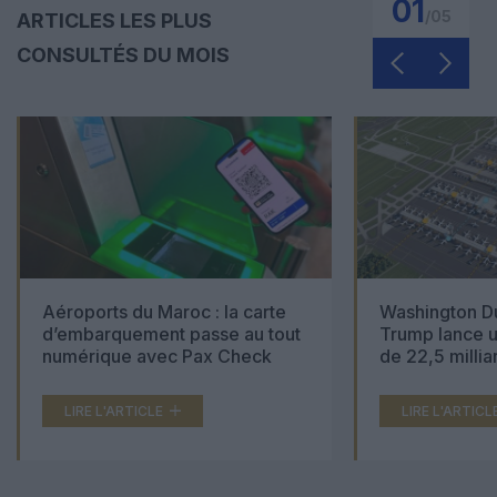
01
/
05
ARTICLES LES PLUS
CONSULTÉS DU MOIS
Aéroports du Maroc : la carte
Washington Du
d’embarquement passe au tout
Trump lance u
numérique avec Pax Check
de 22,5 millia
LIRE L'ARTICLE
LIRE L'ARTICL