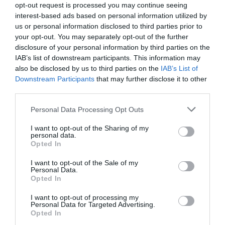
opt-out request is processed you may continue seeing
interest-based ads based on personal information utilized by
atplhkt
a commenté l'article :
us or personal information disclosed to third parties prior to
Contrôles aux frontières entre l’Espagne et l’Italie : des
your opt-out. You may separately opt-out of the further
arrivées plus longues, des correspondances à risque
disclosure of your personal information by third parties on the
IAB’s list of downstream participants. This information may
also be disclosed by us to third parties on the
IAB’s List of
Downstream Participants
that may further disclose it to other
Manfou
a commenté l'article :
third parties.
Pyramides, croisières et mer Rouge : l’Égypte mise sur
une saison record malgré le contexte géopolitique
Personal Data Processing Opt Outs
I want to opt-out of the Sharing of my
personal data.
Opted In
histoire de l'aviation
I want to opt-out of the Sale of my
Personal Data.
Opted In
LIRE AUSSI
I want to opt-out of processing my
Personal Data for Targeted Advertising.
Opted In
LE 8 AOÛT 1908 DANS LE