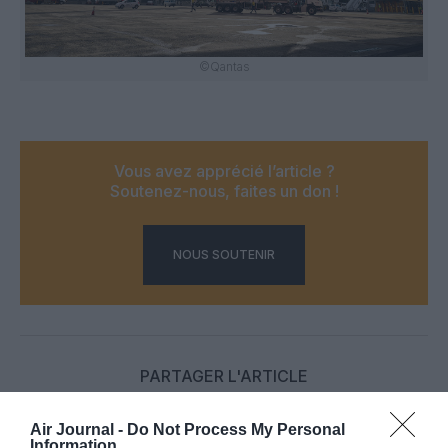
©Qantas
Vous avez apprécié l’article ?
Soutenez-nous, faites un don !
NOUS SOUTENIR
PARTAGER L'ARTICLE
Air Journal -
Do Not Process My Personal
Information