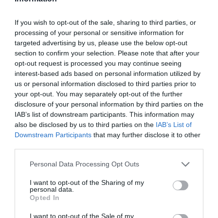
Facebook
Twitter
Pinterest
LinkedIn
Email
Print
If you wish to opt-out of the sale, sharing to third parties, or
processing of your personal or sensitive information for
targeted advertising by us, please use the below opt-out
Aucun commentaire !
section to confirm your selection. Please note that after your
opt-out request is processed you may continue seeing
interest-based ads based on personal information utilized by
LAISSER UN COMMENTAIRE
us or personal information disclosed to third parties prior to
your opt-out. You may separately opt-out of the further
disclosure of your personal information by third parties on the
IAB’s list of downstream participants. This information may
FAIRE UN DON
also be disclosed by us to third parties on the
IAB’s List of
Downstream Participants
that may further disclose it to other
third parties.
Appel aux lecteurs !
Soutenez Air Journal participez
à son
Personal Data Processing Opt Outs
développement !
I want to opt-out of the Sharing of my
personal data.
Opted In
NOUS SOUTENIR
I want to opt-out of the Sale of my