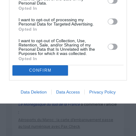
Personal Data.
Opted In
I want to opt-out of processing my
Personal Data for Targeted Advertising.
Opted In
I want to opt-out of Collection, Use,
DERNIERS COMMENTAIRES
Retention, Sale, and/or Sharing of my
Personal Data that Is Unrelated with the
Purposes for which it was collected.
Opted In
Jmp
a commenté l'article :
CONFIRM
19 h 23 sans escale : le Boeing 777F de National
Airlines relie l’Écosse à l’Australie
Data Deletion
Data Access
Privacy Policy
Le Monégasque du sud de la France
a commenté l'article
:
Aéroports du Maroc : la carte d’embarquement passe
au tout numérique avec Pax Check