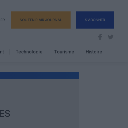
TER
SOUTENIR AIR JOURNAL
S'ABONNER
nt
Technologie
Tourisme
Histoire
Pratique
Hôtellerie
Voyages d’affaires
TES