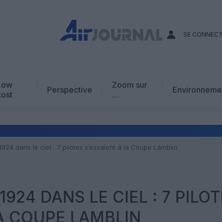
SE CONNEC
Low
Zoom sur
Perspective
Environneme
cost
…
Edito
En chiffres
Avis d’expert
1924 dans le ciel : 7 pilotes s’essaient à la Coupe Lamblin
AJ Académie
Vidéo
1924 DANS LE CIEL : 7 PILO
LA COUPE LAMBLIN