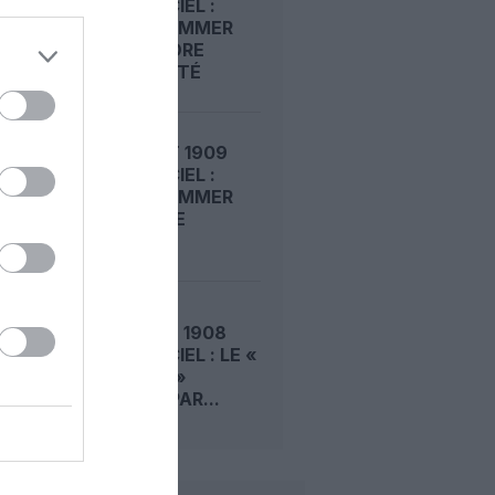
DANS LE CIEL :
ROGER SOMMER
FAIT ENCORE
L’ACTUALITÉ
LE 6 AOÛT 1909
DANS LE CIEL :
ROGER SOMMER
PERMET LE
SACRE...
LE 5 AOÛT 1908
DANS LE CIEL : LE «
ZEPPELIN »
DÉTRUIT PAR...