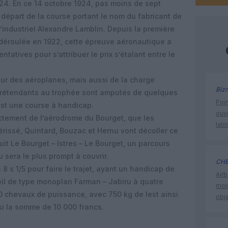
24. En ce 14 octobre 1924, pas moins de sept
e départ de la course portant le nom du fabricant de
l’industriel Alexandre Lamblin. Depuis la première
 déroulée en 1922, cette épreuve aéronautique a
ntatives pour s’attribuer le prix s’étalant entre le
ur des aéroplanes, mais aussi de la charge
Biz
prétendants au trophée sont amputés de quelques
Poin
est une course à handicap.
ouvr
actement de l’aérodrome du Bourget, que les
lati
Hérissé, Quintard, Bouzac et Hernu vont décoller ce
cuit Le Bourget – Istres – Le Bourget, un parcours
 sera le plus prompt à couvrir.
CHE
 8 s 1/5 pour faire le trajet, ayant un handicap de
Airb
reil de type monoplan Farman – Jabiru à quatre
moi
 chevaux de puissance, avec 750 kg de lest ainsi
obje
si la somme de 10 000 francs.