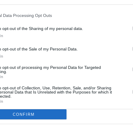
ER UN COMMENTAIRE
l Data Processing Opt Outs
o opt-out of the Sharing of my personal data.
In
o opt-out of the Sale of my Personal Data.
In
to opt-out of processing my Personal Data for Targeted
ing.
In
o opt-out of Collection, Use, Retention, Sale, and/or Sharing
ersonal Data that Is Unrelated with the Purposes for which it
lected.
In
CONFIRM