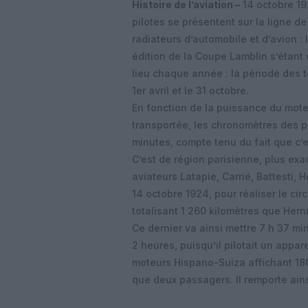
Histoire de l’aviation –
14 octobre 19
pilotes se présentent sur la ligne d
radiateurs d’automobile et d’avion : 
édition de la Coupe Lamblin s’étant
lieu chaque année : la période des te
1er avril et le 31 octobre.
En fonction de la puissance du mote
transportée, les chronomètres des 
minutes, compte tenu du fait que c’
C’est de région parisienne, plus ex
aviateurs Latapie, Carrié, Battesti, 
14 octobre 1924, pour réaliser le cir
totalisant 1 260 kilomètres que Hernu
Ce dernier va ainsi mettre 7 h 37 min
2 heures, puisqu’il pilotait un appa
moteurs Hispano-Suiza affichant 180
que deux passagers. Il remporte ain