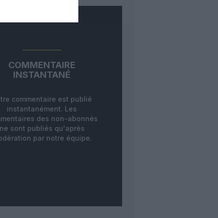
COMMENTAIRE
INSTANTANÉ
tre commentaire est publié
instantanément. Les
mentaires des non-abonnés
ne sont publiés qu'après
dération par notre équipe.