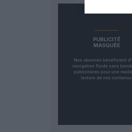
PUBLICITÉ
MASQUÉE
Nos abonnés bénéficient d
navigation fluide sans ban
publicitaires pour une meill
lecture de nos contenus