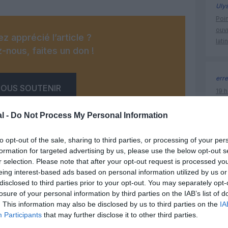
Uly
Poin
ouvr
z apprécié l’article ?
lati
-nous, faites un don !
erre
OUS SOUTENIR
19 h
Nati
l’Au
l -
Do Not Process My Personal Information
to opt-out of the sale, sharing to third parties, or processing of your per
formation for targeted advertising by us, please use the below opt-out s
histoire 
r selection. Please note that after your opt-out request is processed y
eing interest-based ads based on personal information utilized by us or
Facebook
Twitter
Pinterest
LinkedIn
Email
Print
disclosed to third parties prior to your opt-out. You may separately opt-
losure of your personal information by third parties on the IAB’s list of
. This information may also be disclosed by us to third parties on the
IA
Participants
that may further disclose it to other third parties.
un commentaire !