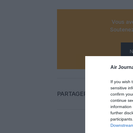
Vous ave
Soutenez
N
Air Journa
If you wish 
sensitive in
PARTAGER L'ARTICLE
confirm you
continue se
information 
further disc
participants
Downstream 
Auc