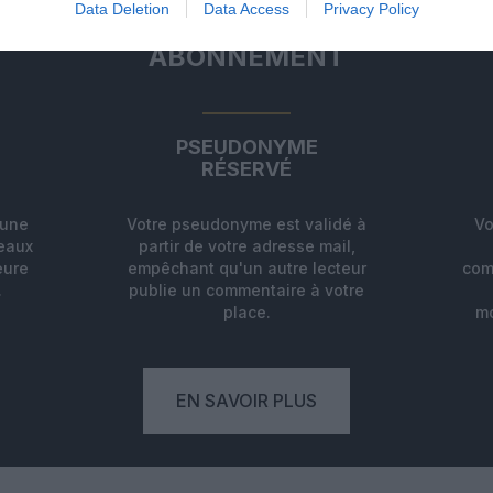
Data Deletion
Data Access
Privacy Policy
ABONNEMENT
PSEUDONYME
RÉSERVÉ
'une
Votre pseudonyme est validé à
Vo
deaux
partir de votre adresse mail,
eure
empêchant qu'un autre lecteur
com
.
publie un commentaire à votre
place.
mo
EN SAVOIR PLUS