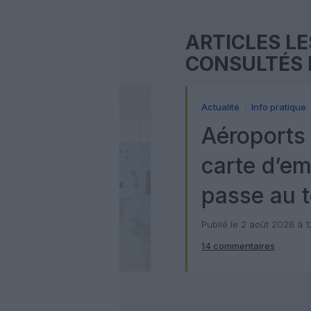
ARTICLES LE
CONSULTÉS 
Actualité
Info pratique
Aéroports 
carte d’e
passe au t
numérique
Publié le 2 août 2026 à 
14 commentaires
Check