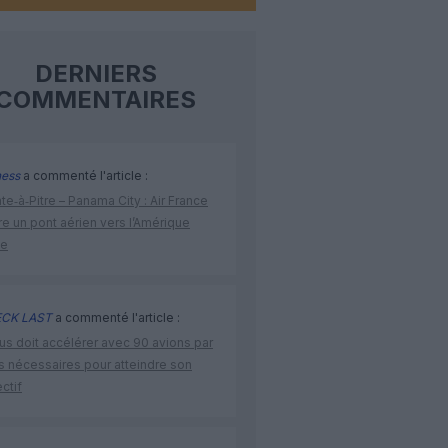
DERNIERS
COMMENTAIRES
ness
a commenté l'article :
te‑à‑Pitre – Panama City : Air France
e un pont aérien vers l’Amérique
ne
CK LAST
a commenté l'article :
us doit accélérer avec 90 avions par
s nécessaires pour atteindre son
ctif