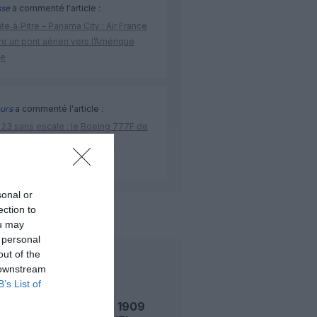
sse
a commenté l'article :
te‑à‑Pitre – Panama City : Air France
e un pont aérien vers l’Amérique
ne
urs
a commenté l'article :
 23 sans escale : le Boeing 777F de
onal Airlines relie l’Écosse à
stralie
sonal or
ection to
de l'aviation
ou may
 personal
out of the
LIRE AUSSI
 downstream
B’s List of
LE 7 AOÛT 1909