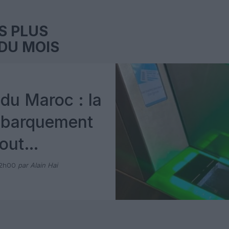
S PLUS
DU MOIS
du Maroc : la
mbarquement
out
 avec Pax
12h00
par Alain Hai