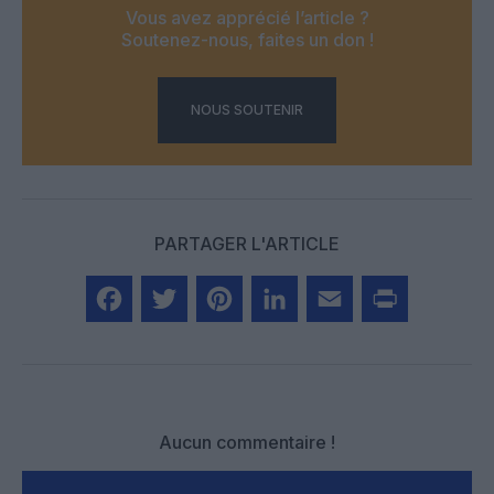
Vous avez apprécié l’article ?
Soutenez-nous, faites un don !
NOUS SOUTENIR
PARTAGER L'ARTICLE
Facebook
Twitter
Pinterest
LinkedIn
Email
Print
Aucun commentaire !