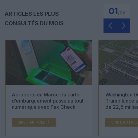
01
/
05
ARTICLES LES PLUS
CONSULTÉS DU MOIS
Aéroports du Maroc : la carte
Washington Du
d’embarquement passe au tout
Trump lance u
numérique avec Pax Check
de 22,5 millia
LIRE L'ARTICLE
LIRE L'ARTICL