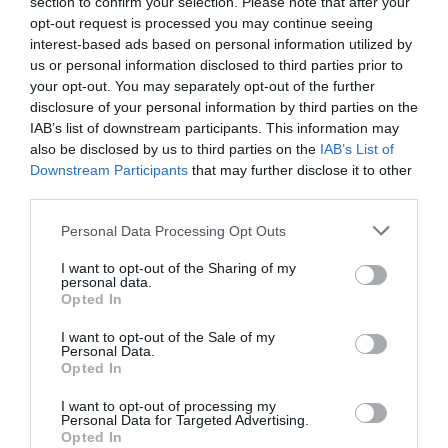
section to confirm your selection. Please note that after your
opt-out request is processed you may continue seeing
interest-based ads based on personal information utilized by
us or personal information disclosed to third parties prior to
Manfou
a commenté l'article :
your opt-out. You may separately opt-out of the further
Pyramides, croisières et mer Rouge : l’Égypte mise sur
disclosure of your personal information by third parties on the
une saison record malgré le contexte géopolitique
IAB’s list of downstream participants. This information may
also be disclosed by us to third parties on the
IAB’s List of
Downstream Participants
that may further disclose it to other
Arn31
a commenté l'article :
third parties.
Après Emirates, Lufthansa remet en cause la réception
Personal Data Processing Opt Outs
de Boeing 777-9 déjà construits
I want to opt-out of the Sharing of my
personal data.
Opted In
histoire de l'aviation
I want to opt-out of the Sale of my
Personal Data.
Opted In
LIRE AUSSI
I want to opt-out of processing my
Personal Data for Targeted Advertising.
Opted In