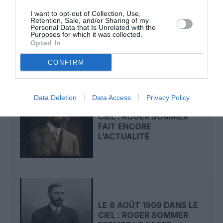
LE 8 AOÛT 1908 DANS LE
I want to opt-out of Collection, Use,
Retention, Sale, and/or Sharing of my
CIEL : UNE
Personal Data that Is Unrelated with the
DÉMONSTRATION
Purposes for which it was collected.
PUBLIQUE...
Opted In
CONFIRM
Data Deletion
Data Access
Privacy Policy
LE 7 AOÛT 1909 DANS LE
CIEL : ROGER SOMMER
FAIT ENCORE
L’ACTUALITÉ
LE 6 AOÛT 1909 DANS LE
CIEL : ROGER SOMMER