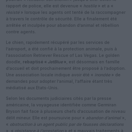
rapport de police, elle est devenue «
hostile
» et a «
résisté
» lorsque les agents ont tenté de la raccompagner
à travers le contrôle de sécurité. Elle a finalement été
arrêtée et inculpée pour abandon d’animal et rébellion
contre agents.
Le chien, rapidement récupéré par les services de
l’aéroport, a été confié à la protection animale, puis à
l’association Retriever Rescue of Las Vegas. Le golden
doodle,
rebaptisé «
JetBlue
»
, est désormais en famille
d’accueil et doit prochainement être proposé à l’adoption.
Une association locale indique avoir été «
inondée
» de
demandes pour adopter l’animal, l’affaire étant très
médiatisé aux Etats-Unis.
Selon les documents judiciaires cités par la presse
américaine, la voyageuse identifiée comme Germiran
Bryson fait face à plusieurs chefs d’accusation de niveau
délit mineur. Elle est poursuivie pour «
abandon d’animal
»,
«
obstruction à un agent public par de fausses déclarations
», «
résistance à l’arrestation
» et « mauvais traitements à