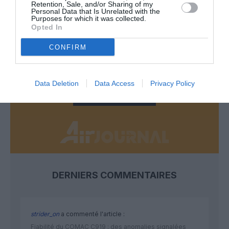
Retention, Sale, and/or Sharing of my
Personal Data that Is Unrelated with the
Purposes for which it was collected.
Appel aux lecteurs !
Opted In
Soutenez Air Journal participez
à son
CONFIRM
développement !
Data Deletion
Data Access
Privacy Policy
NOUS SOUTENIR
DERNIERS COMMENTAIRES
strider_on
a commenté l'article :
Fiabilité du COMAC C919 : des anomalies signalées