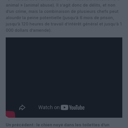
animal » (animal abuse). Il s’agit donc de délits, et non
d’un crime, mais la combinaison de plusieurs chefs peut
alourdir la peine potentielle (jusqu’à 6 mois de prison,
jusqu’à 120 heures de travail d’intérêt général et jusqu’à 1
000 dollars d’amende).
Un précédent : le chien noyé dans les toilettes d’un