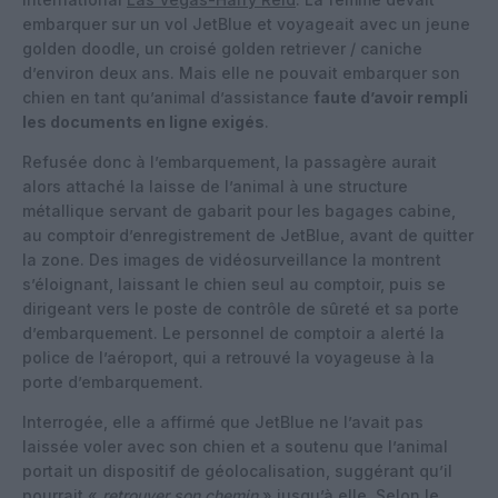
embarquer sur un vol JetBlue et voyageait avec un jeune
golden doodle, un croisé golden retriever / caniche
d’environ deux ans. Mais elle ne pouvait embarquer son
chien en tant qu’animal d’assistance
faute d’avoir rempli
les documents en ligne exigés
.
Refusée donc à l’embarquement, la passagère aurait
alors attaché la laisse de l’animal à une structure
métallique servant de gabarit pour les bagages cabine,
au comptoir d’enregistrement de JetBlue, avant de quitter
la zone. Des images de vidéosurveillance la montrent
s’éloignant, laissant le chien seul au comptoir, puis se
dirigeant vers le poste de contrôle de sûreté et sa porte
d’embarquement. Le personnel de comptoir a alerté la
police de l’aéroport, qui a retrouvé la voyageuse à la
porte d’embarquement.
Interrogée, elle a affirmé que JetBlue ne l’avait pas
laissée voler avec son chien et a soutenu que l’animal
portait un dispositif de géolocalisation, suggérant qu’il
pourrait «
retrouver son chemin
» jusqu’à elle. Selon le