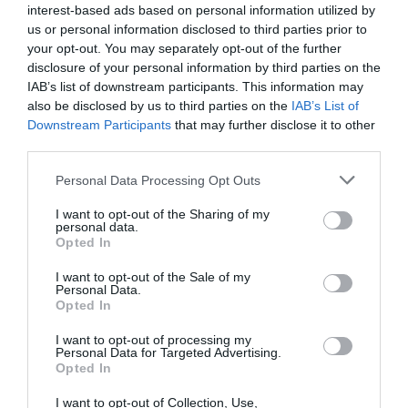
NOUS SOUTENIR
interest-based ads based on personal information utilized by
us or personal information disclosed to third parties prior to
your opt-out. You may separately opt-out of the further
disclosure of your personal information by third parties on the
IAB’s list of downstream participants. This information may
also be disclosed by us to third parties on the
IAB’s List of
PARTAGER L'ARTICLE
Downstream Participants
that may further disclose it to other
third parties.
Personal Data Processing Opt Outs
Facebook
Twitter
Pinterest
LinkedIn
Email
Print
I want to opt-out of the Sharing of my
personal data.
Opted In
Aucun commentaire !
I want to opt-out of the Sale of my
Personal Data.
Opted In
LAISSER UN COMMENTAIRE
I want to opt-out of processing my
Personal Data for Targeted Advertising.
Opted In
I want to opt-out of Collection, Use,
FAIRE UN DON