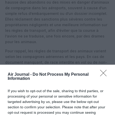
hausse des abandons ou des mises en danger d’animaux
de compagnie dans les aéroports, souvent à cause d’un
simple refus d’embarquement ou d’un dossier incomplet.
Elles réclament des sanctions plus sévères contre les
propriétaires négligents et une meilleure information sur
les règles de transport, afin d’éviter que la course à
l’avion ne se traduise, une fois encore, par des drames
pour les animaux.
Pour rappel, les règles de transport des animaux varient
selon les compagnies aériennes et les pays. En cas de
document manquant, de race interdite en vol ou de non-
respect des conditions, l’embarquement peut être refusé.
Air Journal -
Do Not Process My Personal
Information
If you wish to opt-out of the sale, sharing to third parties, or
Vous avez apprécié l’article ?
processing of your personal or sensitive information for
Soutenez-nous, faites un don !
targeted advertising by us, please use the below opt-out
section to confirm your selection. Please note that after your
opt-out request is processed you may continue seeing