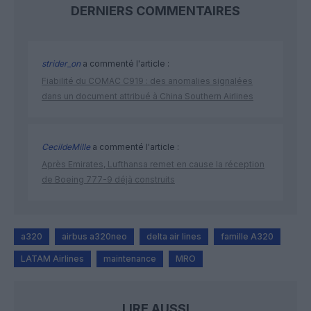
DERNIERS COMMENTAIRES
strider_on
a commenté l'article :
Fiabilité du COMAC C919 : des anomalies signalées
dans un document attribué à China Southern Airlines
CecildeMille
a commenté l'article :
Après Emirates, Lufthansa remet en cause la réception
de Boeing 777-9 déjà construits
a320
airbus a320neo
delta air lines
famille A320
LATAM Airlines
maintenance
MRO
LIRE AUSSI