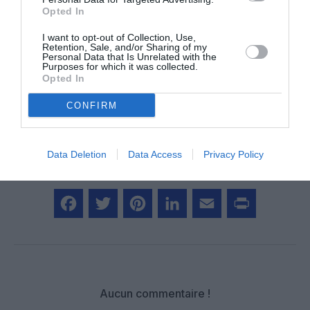
Opted In
Vous avez apprécié l’article ?
I want to opt-out of Collection, Use,
Soutenez-nous, faites un don !
Retention, Sale, and/or Sharing of my
Personal Data that Is Unrelated with the
Purposes for which it was collected.
Opted In
NOUS SOUTENIR
CONFIRM
Data Deletion
Data Access
Privacy Policy
PARTAGER L'ARTICLE
Facebook
Twitter
Pinterest
LinkedIn
Email
Print
Aucun commentaire !