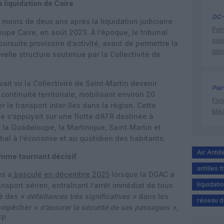
 liquidation de Caire
DC-
nt moins de deux ans après la liquidation judiciaire
Poin
upe Caire, en août 2023. À l’époque, le tribunal
ouvr
ursuite provisoire d’activité, avant de permettre la
lati
velle structure soutenue par la Collectivité de
vait vu la Collectivité de Saint‑Martin devenir
Pier
continuité territoriale, mobilisant environ 20
Flyn
r le transport inter‑îles dans la région. Cette
Méd
e s’appuyait sur une flotte d’ATR destinée à
e la Guadeloupe, la Martinique, Saint‑Martin et
iel à l’économie et au quotidien des habitants.
Air Antill
omme tournant décisif
antilles 
es a
basculé en décembre 2025
lorsque la DGAC a
liquidatio
ransport aérien, entraînant l’arrêt immédiat de tous
ué des
« défaillances très significatives »
dans les
réseau d
 empêcher
« d’assurer la sécurité de ses passagers »
,
FP.