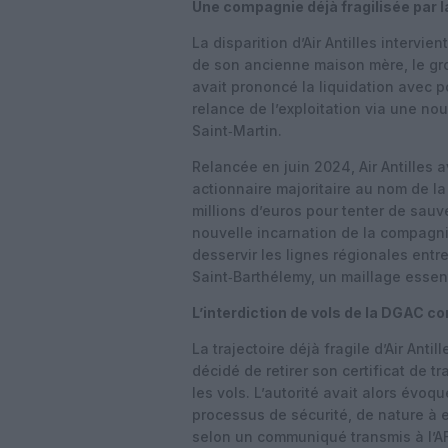
Une compagnie déjà fragilisée par la
La disparition d’Air Antilles intervie
de son ancienne maison mère, le gro
avait prononcé la liquidation avec po
relance de l’exploitation via une nou
Saint‑Martin.
Relancée en juin 2024, Air Antilles a
actionnaire majoritaire au nom de la 
millions d’euros pour tenter de sauve
nouvelle incarnation de la compagni
desservir les lignes régionales entr
Saint‑Barthélemy, un maillage essent
L’interdiction de vols de la DGAC c
La trajectoire déjà fragile d’Air Antill
décidé de retirer son certificat de t
les vols. L’autorité avait alors évoq
processus de sécurité, de nature à
selon un communiqué transmis à l’A