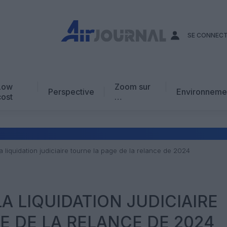
SE CONNEC
Low
Zoom sur
Perspective
Environneme
cost
…
Edito
En chiffres
Avis d’expert
: la liquidation judiciaire tourne la page de la relance de 2024
AJ Académie
Vidéo
 LA LIQUIDATION JUDICIAIRE
E DE LA RELANCE DE 2024