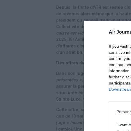
Depuis, la flotte d’ATR est restée c
de revenus alors même que la haute 
président du conseil d’administrati
Collectivité de Saint‑Martin – avait r
Air Journa
caisse est vide. Nous n’avons pas les
2025, Air Antilles avait pourtant tra
d’affaires d’environ 18 millions d’eu
If you wish 
d’un arrêt brutal des opérations.
sensitive in
confirm you
Des offres de reprise jugées insuff
continue se
information 
Dans son jugement, le tribunal indiq
further disc
présentées »,
jugeant qu’aucun proje
participants
assurer la pérennité de l’entreprise 
Downstream 
structurée émanait du
consortium gu
Sainte‑Luce
, via un projet baptisé A
Cette offre, seule à porter sur l’ense
Persona
que de 13 salariés sur 116, voire 14
jugé
« incontestablement insuffisant
»
I want t
l’emploi. Une autre offre ne visait q