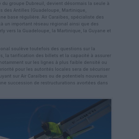
le du groupe Dubreuil, devient désormais la seule à
çais des Antilles (Guadeloupe, Martinique,
une base régulière. Air Caraïbes, spécialiste des
éjà un important réseau régional ainsi que des
Orly vers la Guadeloupe, la Martinique, la Guyane et
onal soulève toutefois des questions sur la
s, la tarification des billets et la capacité à assurer
, notamment sur les lignes à plus faible densité ou
priorité pour les autorités locales sera de sécuriser
puyant sur Air Caraïbes ou de potentiels nouveaux
d’une succession de restructurations avortées dans