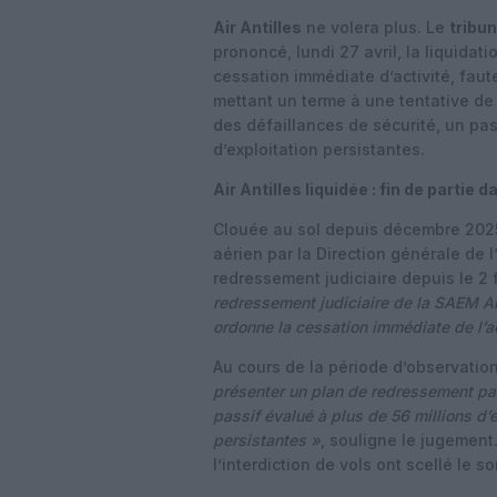
Air Antilles
ne volera plus. Le
tribu
prononcé, lundi 27 avril, la liquidat
cessation immédiate d’activité, faute
mettant un terme à une tentative d
des défaillances de sécurité, un pas
d’exploitation persistantes.
Air Antilles liquidée : fin de partie 
Clouée au sol depuis décembre 2025 a
aérien par la Direction générale de l’
redressement judiciaire depuis le 2 
redressement judiciaire de la SAEM Air
ordonne la cessation immédiate de l’ac
Au cours de la période d’observation
présenter un plan de redressement par
passif évalué à plus de 56 millions d’
persistantes »
, souligne le jugement
l’interdiction de vols ont scellé le s