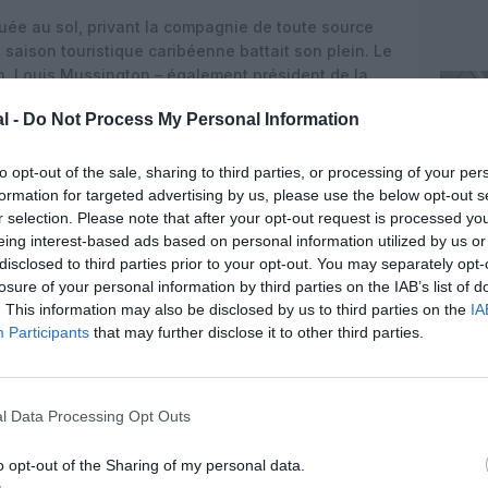
louée au sol, privant la compagnie de toute source
saison touristique caribéenne battait son plein. Le
on, Louis Mussington – également président de la
econnu dès janvier la gravité de la situation :
« La
l -
Do Not Process My Personal Information
 moyens financiers de faire face à nos charges ».
En
nsporté plus de 121 000 passagers pour un chiffre
ros, un volume insuffisant pour absorber le choc
to opt-out of the sale, sharing to third parties, or processing of your per
formation for targeted advertising by us, please use the below opt-out s
r selection. Please note that after your opt-out request is processed y
isantes
eing interest-based ads based on personal information utilized by us or
disclosed to third parties prior to your opt-out. You may separately opt-
ue qu’il
« rejette l’ensemble des offres de cession
losure of your personal information by third parties on the IAB’s list of
t ne présentait les garanties nécessaires pour
. This information may also be disclosed by us to third parties on the
IA
et la sauvegarde de l’emploi. La proposition la plus
Participants
that may further disclose it to other third parties.
adeloupéen Pewen, piloté par l’entrepreneur Pierre
ir Kalinago.
mble de l’activité, ne prévoyait toutefois la reprise
l Data Processing Opt Outs
 après un engagement pris à l’audience, un niveau
 au regard de l’objectif légal de maintien de
o opt-out of the Sharing of my personal data.
u’un seul aéronef sans reprise de personnel, et a