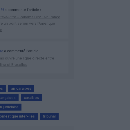
10
a commenté l'article :
te‑à‑Pitre – Panama City : Air France
e un pont aérien vers l’Amérique
ne
re
a commenté l'article :
as ouvre une ligne directe entre
ine et Bruxelles
es
air caraibes
françaises
caraibes
n judiciaire
omestique inter-îles
tribunal