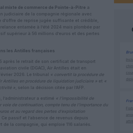
nal mixte de commerce de Pointe-à-Pitre
a
ion judiciaire de la compagnie régionale avec
 d’offre de reprise jugée suffisante et crédible,
e relance entamée à l’été 2024 mais plombée par
sif supérieur à 56 millions d’euros et des pertes
dans les Antilles françaises
Bru
Inci
près le retrait de son certificat de transport
chi
aviation civile (DGAC), Air Antilles était en
cour
février 2026. Le tribunal
« convertit la procédure de
dip
 Antilles en procédure de liquidation judiciaire »
et
«
tivité »
, selon la décision citée par l’AFP.
, l’administrateur a estimé
« l’impossibilité de
Fra
 voie de continuation, compte tenu de l’importance du
Fia
euros et au regard des pertes d’exploitation
ano
. Ce passif et l’absence de revenus depuis
attr
ort de la compagnie, qui emploie 116 salariés.