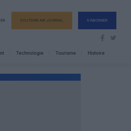
TER
SOUTENIR AIR JOURNAL
S'ABONNER
nt
Technologie
Tourisme
Histoire
Pratique
Hôtellerie
Voyages d’affaires