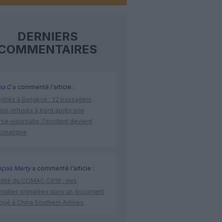
DERNIERS
COMMENTAIRES
no C
a commenté l'article :
vilités à Bangkok : 22 passagers
nois refusés à bord après une
se-poursuite, l’incident devient
lomatique
nçois Marty
a commenté l'article :
bilité du COMAC C919 : des
malies signalées dans un document
ibué à China Southern Airlines