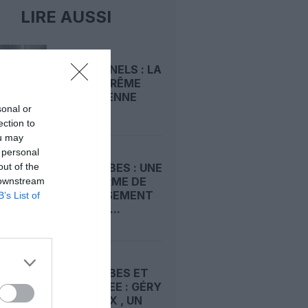
LIRE AUSSI
FRAIS
ADDITIONNELS : LA
COUR SUPRÊME
AUTRICHIENNE
sonal or
INFLIGE...
ection to
ou may
 personal
out of the
AIR CARAÏBES : UNE
PLATEFORME DE
 downstream
DIVERTISSEMENT
B’s List of
GRATUITE...
AIR CARAÏBES ET
FRENCH BEE : GÉRY
MORTREUX , UN