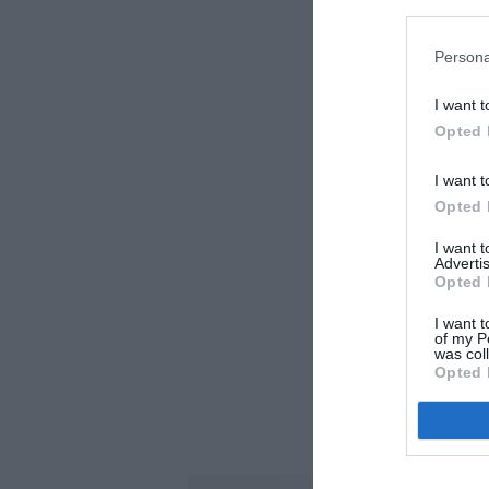
LAISS
Persona
I want t
Opted 
I want t
Opted 
I want 
Advertis
Opted 
I want t
of my P
was col
Opted 