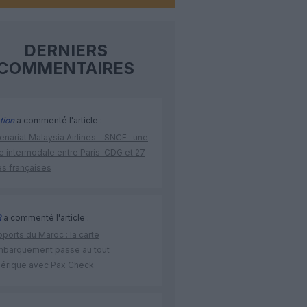
DERNIERS
COMMENTAIRES
tion
a commenté l'article :
enariat Malaysia Airlines – SNCF : une
re intermodale entre Paris-CDG et 27
es françaises
R
a commenté l'article :
ports du Maroc : la carte
mbarquement passe au tout
érique avec Pax Check