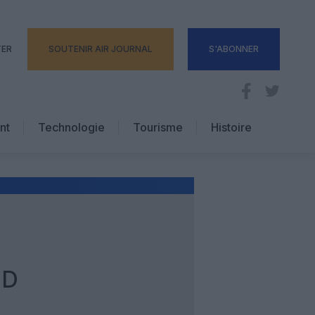
TER
SOUTENIR AIR JOURNAL
S'ABONNER
nt
Technologie
Tourisme
Histoire
Pratique
Hôtellerie
Voyages d’affaires
ND