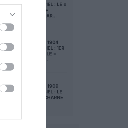
DANS LE CIEL : LE «
ZEPPELIN »
DÉTRUIT PAR...
LE 4 AOÛT 1904
DANS LE CIEL : 1ER
VOL POUR LE «
LEBAUDY...
LE 3 AOÛT 1909
DANS LE CIEL : LE
SORT S’ACHARNE
SUR LE «...