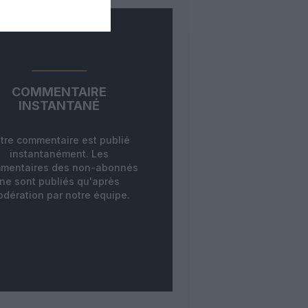
COMMENTAIRE
INSTANTANÉ
tre commentaire est publié
instantanément. Les
mentaires des non-abonnés
ne sont publiés qu'après
dération par notre équipe.