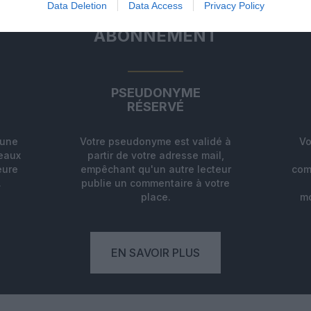
Data Deletion
Data Access
Privacy Policy
ABONNEMENT
PSEUDONYME
RÉSERVÉ
'une
Votre pseudonyme est validé à
Vo
deaux
partir de votre adresse mail,
eure
empêchant qu'un autre lecteur
com
.
publie un commentaire à votre
place.
mo
EN SAVOIR PLUS