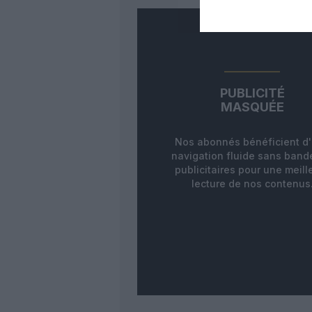
PUBLICITÉ
MASQUÉE
Nos abonnés bénéficient d
navigation fluide sans ban
publicitaires pour une meill
lecture de nos contenus