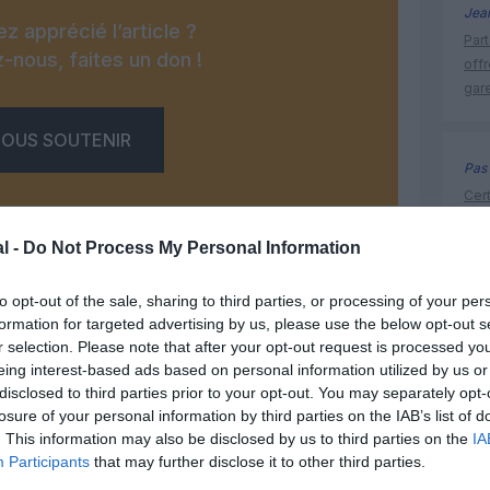
Jea
z apprécié l’article ?
Part
-nous, faites un don !
off
gar
OUS SOUTENIR
Pas 
Cert
FAA
de 
l -
Do Not Process My Personal Information
to opt-out of the sale, sharing to third parties, or processing of your per
formation for targeted advertising by us, please use the below opt-out s
histoire 
Facebook
Twitter
Pinterest
LinkedIn
Email
Print
r selection. Please note that after your opt-out request is processed y
eing interest-based ads based on personal information utilized by us or
disclosed to third parties prior to your opt-out. You may separately opt-
losure of your personal information by third parties on the IAB’s list of
un commentaire !
. This information may also be disclosed by us to third parties on the
IA
Participants
that may further disclose it to other third parties.