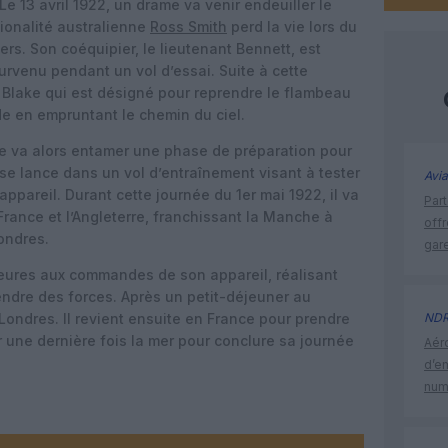
Le 13 avril 1922, un drame va venir endeuiller le
tionalité australienne
Ross Smith
perd la vie lors du
rs. Son coéquipier, le lieutenant Bennett, est
urvenu pendant un vol d’essai. Suite à cette
ue Blake qui est désigné pour reprendre le flambeau
de en empruntant le chemin du ciel.
lake va alors entamer une phase de préparation pour
l se lance dans un vol d’entraînement visant à tester
Avia
appareil. Durant cette journée du 1er mai 1922, il va
Part
a France et l’Angleterre, franchissant la Manche à
off
Londres.
gar
 heures aux commandes de son appareil, réalisant
endre des forces. Après un petit-déjeuner au
 Londres. Il revient ensuite en France pour prendre
ND
r une dernière fois la mer pour conclure sa journée
Aéro
d’e
num