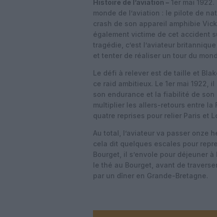
Histoire de l’aviation –
1er mai 1922. 
monde de l’aviation : le pilote de na
crash de son appareil amphibie Vicke
également victime de cet accident s
tragédie, c’est l’aviateur britanniq
et tenter de réaliser un tour du mon
Le défi à relever est de taille et B
ce raid ambitieux. Le 1er mai 1922, i
son endurance et la fiabilité de son 
multiplier les allers-retours entre l
quatre reprises pour relier Paris et 
Au total, l’aviateur va passer onze
cela dit quelques escales pour repr
Bourget, il s’envole pour déjeuner à
le thé au Bourget, avant de traverse
par un dîner en Grande-Bretagne.