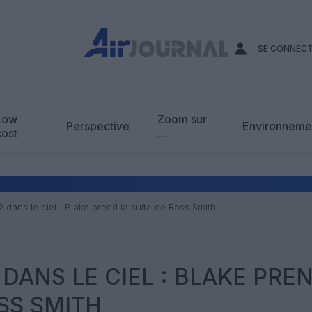
SE CONNEC
Low
Zoom sur
Perspective
Environneme
cost
…
Edito
En chiffres
Avis d’expert
2 dans le ciel : Blake prend la suite de Ross Smith
AJ Académie
Vidéo
2 DANS LE CIEL : BLAKE PRE
SS SMITH