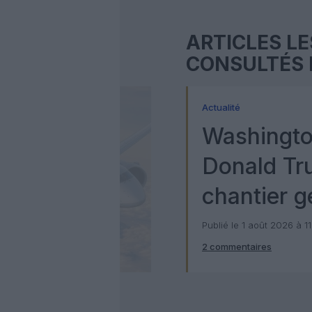
ARTICLES LE
CONSULTÉS 
Actualité
Washingto
Donald Tr
chantier g
milliards d
Publié le 1 août 2026 à 1
2 commentaires