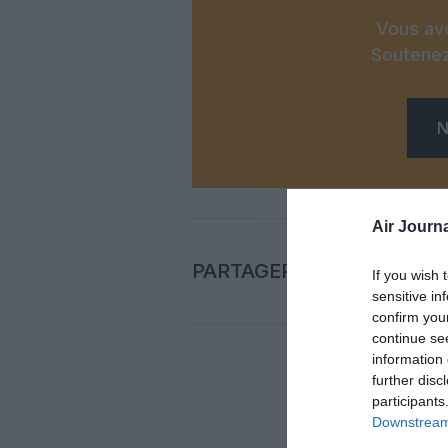
Vous ave
Soutenez
N
Air Journa
PARTAGER L'ARTICLE
If you wish 
sensitive in
confirm you
continue se
information 
further disc
Auc
participants
Downstream 