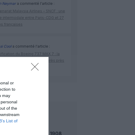
n Neymar
a commenté l'article :
enariat Malaysia Airlines – SNCF : une
re intermodale entre Paris-CDG et 27
es françaises
si Cool
a commenté l'article :
ification du Boeing 737 MAX 7 : la
 donne enfin son feu vert après près
dix ans de turbulence
sonal or
ection to
de l'aviation
ou may
 personal
out of the
LIRE AUSSI
 downstream
B’s List of
LE 5 AOÛT 1908