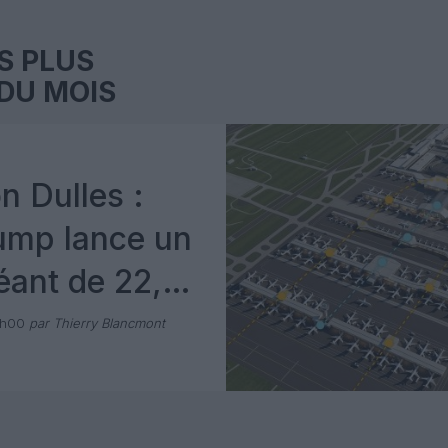
S PLUS
DU MOIS
n Dulles :
ump lance un
éant de 22,5
e dollars
1h00
par Thierry Blancmont