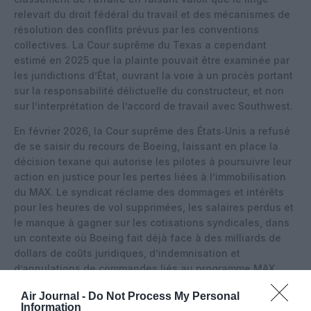
relevait du droit fédéral du travail et des mécanismes de
résolution des conflits prévus par les conventions
collectives. La Cour suprême du Texas a cependant
estimé en 2025 que la plainte pouvait être examinée par
les juridictions d’État, ouvrant la voie à un procès portant
sur la responsabilité délictuelle du constructeur, et non
sur l’interprétation de l’accord de travail avec Southwest.
En février 2026, la Cour suprême des États‑Unis a refusé
de se saisir du recours de Boeing, laissant en place la
décision texane qui autorise les pilotes à poursuivre leur
action en justice pour les pertes liées à l’immobilisation
du MAX. Le syndicat réclame des dommages et intérêts
pour les heures de vol supprimées, les salaires perdus et
le manque à gagner sur les cotisations syndicales, dans
un contexte où Boeing fait déjà face à des milliards de
dollars de coûts juridiques, d’indemnisation et
d’annulations de commandes liés au programme MAX.
Air Journal -
Do Not Process My Personal
Information