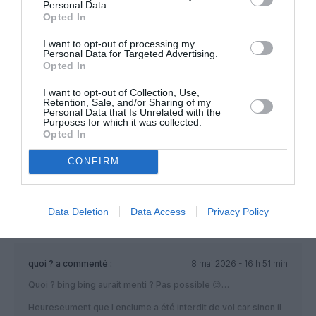
Personal Data.
NOUS SOUTENIR
Opted In
I want to opt-out of processing my
Personal Data for Targeted Advertising.
Opted In
I want to opt-out of Collection, Use,
PARTAGER L'ARTICLE
Retention, Sale, and/or Sharing of my
Personal Data that Is Unrelated with the
Purposes for which it was collected.
Opted In
Facebook
Twitter
Pinterest
LinkedIn
Email
Print
CONFIRM
Data Deletion
Data Access
Privacy Policy
COMMENTAIRE(S)
quoi ?
a commenté :
8 mai 2026 - 16 h 51 min
Quoi ? bing bing aurait menti ? Pas possible 😉…
Heureseument que l enclume a été interdit de vol car sinon il