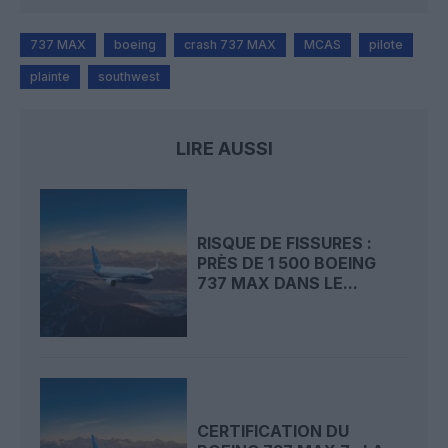
737 MAX
boeing
crash 737 MAX
MCAS
pilote
plainte
southwest
LIRE AUSSI
RISQUE DE FISSURES :
PRÈS DE 1 500 BOEING
737 MAX DANS LE...
CERTIFICATION DU