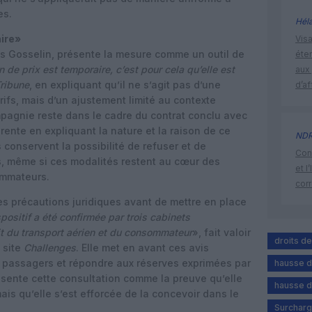
es.
Hél
ire»
Visa
les Gosselin, présente la mesure comme un outil de
éte
de prix est temporaire, c’est pour cela qu’elle est
aux 
ribune
, en expliquant qu’il ne s’agit pas d’une
d’af
rifs, mais d’un ajustement limité au contexte
mpagnie reste dans le cadre du contrat conclu avec
rente en expliquant la nature et la raison de ce
ND
 conservent la possibilité de refuser et de
Cont
s, même si ces modalités restent au cœur des
et l
ommateurs.
cor
es précautions juridiques avant de mettre en place
spositif a été confirmée par trois cabinets
t du transport aérien et du consommateur
», fait valoir
droits d
 site
Challenges
. Elle met en avant ces avis
es passagers et répondre aux réserves exprimées par
hausse de
présente cette consultation comme la preuve qu’elle
hausse 
ais qu’elle s’est efforcée de la concevoir dans le
Surcharg