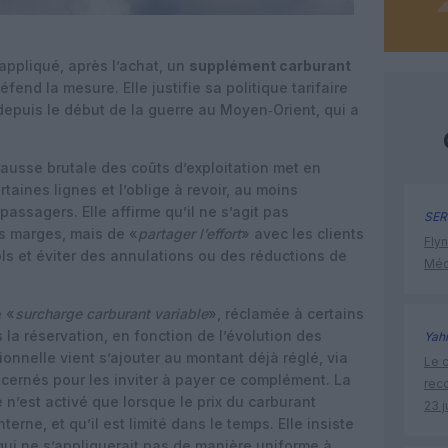
 appliqué, après l’achat, un
supplément carburant
fend la mesure. Elle justifie sa politique tarifaire
epuis le début de la guerre au Moyen‑Orient, qui a
hausse brutale des coûts d’exploitation met en
taines lignes et l’oblige à revoir, au moins
passagers. Elle affirme qu’il ne s’agit pas
SER
s marges, mais de «
partager l’effort
» avec les clients
Flyn
s et éviter des annulations ou des réductions de
Méd
 «
surcharge carburant variable
», réclamée à certains
la réservation, en fonction de l’évolution des
Yah
onnelle vient s’ajouter au montant déjà réglé, via
Le c
ernés pour les inviter à payer ce complément. La
rec
n’est activé que lorsque le prix du carburant
23 j
terne, et qu’il est limité dans le temps. Elle insiste
 qui ne s’appliquerait pas de manière uniforme à