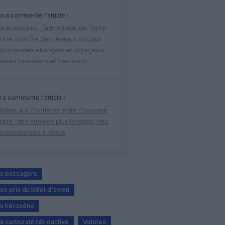
as
a commenté l'article :
s américains : l’administration Trump
nd le contrôle des réseaux sociaux
journalistes étrangers et voyageurs
faires canadiens et mexicains
R
a commenté l'article :
rôles aux frontières entre l’Espagne
’Italie : des arrivées plus longues, des
respondances à risque
es passagers
s prix du billet d'avion
du kérosène
e carburant rétroactive
Volotea