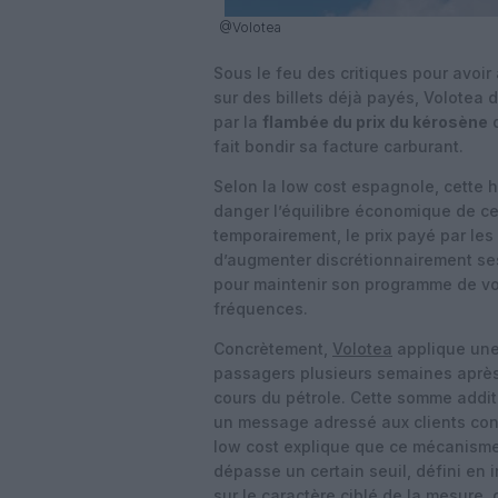
@Volotea
Sous le feu des critiques pour avoir
sur des billets déjà payés, Volotea dé
par la
flambée du prix du kérosène
d
fait bondir sa facture carburant.
Selon la low cost espagnole, cette 
danger l’équilibre économique de cer
temporairement, le prix payé par les 
d’augmenter discrétionnairement se
pour maintenir son programme de vol
fréquences.
Concrètement,
Volotea
applique une
passagers plusieurs semaines après 
cours du pétrole. Cette somme additi
un message adressé aux clients conc
low cost explique que ce mécanisme 
dépasse un certain seuil, défini en in
sur le caractère ciblé de la mesure,