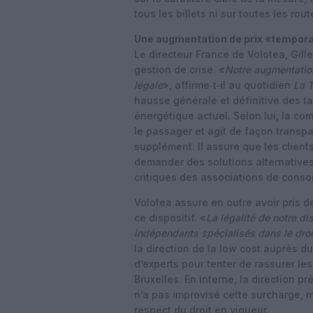
tous les billets ni sur toutes les rout
Une augmentation de prix «tempora
Le directeur France de Volotea, Gil
gestion de crise. «
Notre augmentation 
légale
», affirme‑t‑il au quotidien
La T
hausse générale et définitive des ta
énergétique actuel. Selon lui, la co
le passager et agit de façon transpa
supplément. Il assure que les clients
demander des solutions alternative
critiques des associations de cons
Volotea assure en outre avoir pris d
ce dispositif. «
La légalité de notre di
indépendants spécialisés dans le droi
la direction de la low cost auprès du
d’experts pour tenter de rassurer l
Bruxelles. En interne, la direction 
n’a pas improvisé cette surcharge, m
respect du droit en vigueur.