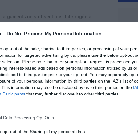
 arguments ne suffisent pas. Interrogée à
 Itkonen a jugé que l’ajout d’
un supplément
eut se justifier
»
, même en période de forte volatilité
l -
Do Not Process My Personal Information
 ministre des Transports Philippe Tabarot a demandé
tea, jugeant qu’il pourrait créer «
une future
to opt-out of the sale, sharing to third parties, or processing of your per
ssité de vérifier sa conformité au droit européen de
formation for targeted advertising by us, please use the below opt-out s
r selection. Please note that after your opt-out request is processed y
eing interest-based ads based on personal information utilized by us or
n aux transports Apostolos Tzitzikostas a déclaré
disclosed to third parties prior to your opt-out. You may separately opt-
prix du carburant ne constituent pas des «
losure of your personal information by third parties on the IAB’s list of
éclaration qui renforce la protection des
. This information may also be disclosed by us to third parties on the
IA
ascade de vols. Selon Apostolos Tzitzikostas, il
Participants
that may further disclose it to other third parties.
e que les compagnies semblaient ignorer
est une circonstance extraordinaire : les
us s’approvisionner en carburant, ce qui empêche
l Data Processing Opt Outs
ol et exonère les compagnies aériennes
o opt-out of the Sharing of my personal data.
est pas une circonstance extraordinaire : les