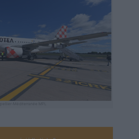
ellier-Méditerranée MPL