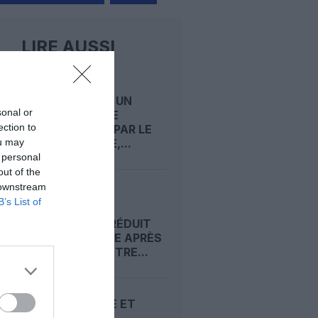
LIRE AUSSI
BRUSSELS
AIRLINES : UN
sonal or
SEMESTRE
ection to
PÉNALISÉ PAR LE
ou may
KÉROSÈNE,...
 personal
out of the
 downstream
A VIENNE,
B’s List of
AUSTRIAN
AIRLINES RÉDUIT
LA VOILURE APRÈS
UN SEMESTRE...
KÉROSÈNE ET
GRÈVES :