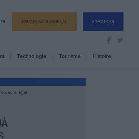
TER
SOUTENIR AIR JOURNAL
S'ABONNER
nt
Technologie
Tourisme
Histoire
Pratique
Hôtellerie
Voyages d’affaires
 le cadre légal
JÀ
S