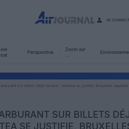
SE CONNEC
Low
Zoom sur
Perspective
Environneme
cost
…
Edito
En chiffres
Avis d’expert
rburant sur billets déjà vendus : Volotea se justifie, Bruxelles rappelle
AJ Académie
Vidéo
ARBURANT SUR BILLETS DÉ
TEA SE JUSTIFIE, BRUXELLE