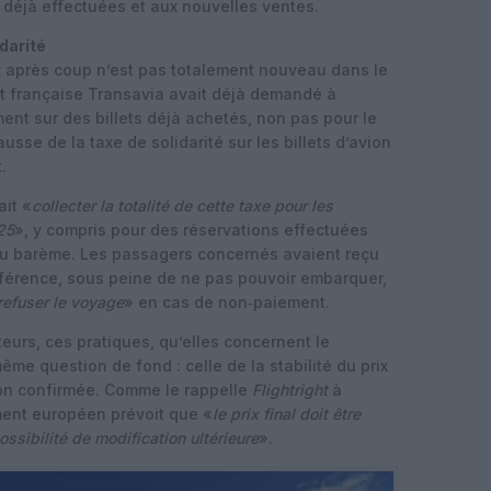
s déjà effectuées et aux nouvelles ventes.
darité
x après coup n’est pas totalement nouveau dans le
ost française Transavia avait déjà demandé à
ent sur des billets déjà achetés, non pas pour le
usse de la taxe de solidarité sur les billets d’avion
.
ait «
collecter la totalité de cette taxe pour les
25
», y compris pour des réservations effectuées
au barème. Les passagers concernés avaient reçu
 différence, sous peine de ne pas pouvoir embarquer,
 refuser le voyage
» en cas de non‑paiement.
urs, ces pratiques, qu’elles concernent le
même question de fond : celle de la stabilité du prix
ation confirmée. Comme le rappelle
Flightright
à
ment européen prévoit que «
le prix final doit être
ossibilité de modification ultérieure
».