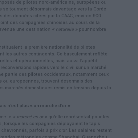
omposés de pilotes nord‑américains, européens ou
ois se tournent désormais davantage vers la Corée
rès des données citées par la CAAC, environ 900
ejoint des compagnies chinoises au cours de la
devenue une destination
« naturelle »
pour nombre
stituaient la première nationalité de pilotes
ant les autres contingents. Ce basculement reflète
elles et opérationnelles, mais aussi l’appétit
s reconversions rapides vers le civil sur un marché
une partie des pilotes occidentaux, notamment ceux
s ou européennes, trouvent désormais des
eurs marchés domestiques remis en tension depuis la
is n’est plus « un marché d’or »
mme le
« marché en or »
qu’elle représentait pour les
ns, lorsque les compagnies déployaient le tapis
hevronnés, parfois à prix d’or. Les salaires restent
s grandes métropoles comme Shanghai, Guangzhou