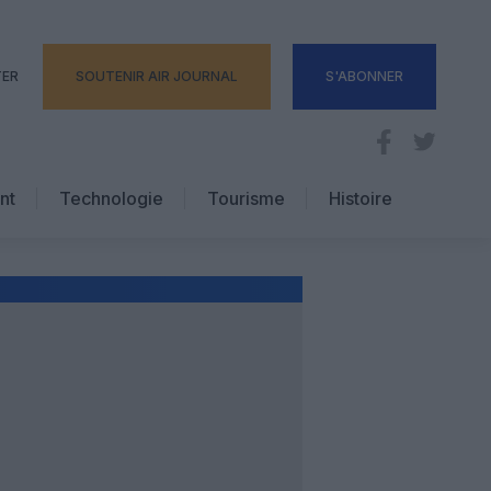
TER
SOUTENIR AIR JOURNAL
S'ABONNER
nt
Technologie
Tourisme
Histoire
Pratique
Hôtellerie
Voyages d’affaires