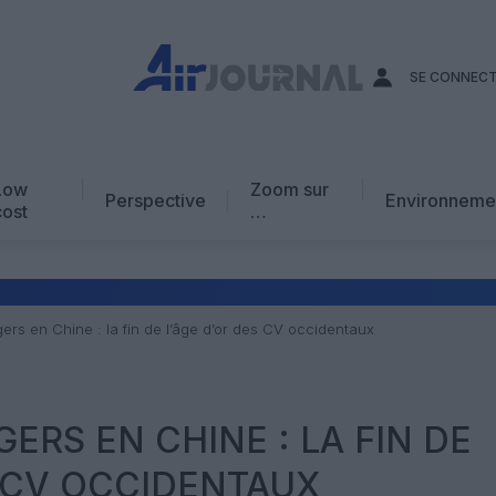
SE CONNEC
Low
Zoom sur
Perspective
Environneme
cost
…
Edito
En chiffres
Avis d’expert
gers en Chine : la fin de l’âge d’or des CV occidentaux
AJ Académie
Vidéo
ERS EN CHINE : LA FIN DE
S CV OCCIDENTAUX