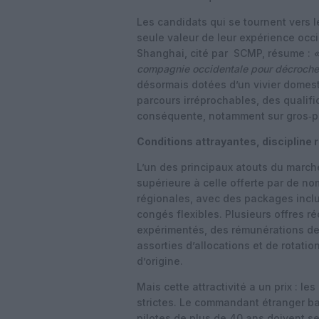
Les candidats qui se tournent vers l
seule valeur de leur expérience oc
Shanghai, cité par SCMP, résume :
«
compagnie occidentale pour décrocher
désormais dotées d’un vivier domest
parcours irréprochables, des qualifi
conséquente, notamment sur gros‑por
Conditions attrayantes, discipline 
L’un des principaux atouts du march
supérieure à celle offerte par de 
régionales, avec des packages inclu
congés flexibles. Plusieurs offres
expérimentés, des rémunérations de 
assorties d’allocations et de rotati
d’origine.
Mais cette attractivité a un prix : l
strictes. Le commandant étranger ba
pilotes de plus de 40 ans doivent s