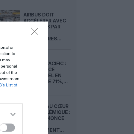
AIRBUS DOIT
ACCÉLÉRER AVEC
90 AVIONS PAR
MOIS
NÉCESSAIRES...
sonal or
ection to
ou may
CATHAY PACIFIC :
 personal
UN BÉNÉFICE
out of the
SEMESTRIEL EN
 downstream
HAUSSE DE 71%,...
B’s List of
RYANAIR AU CŒUR
D’UNE POLÉMIQUE :
SEPLA DÉNONCE
LE
LICENCIEMENT...