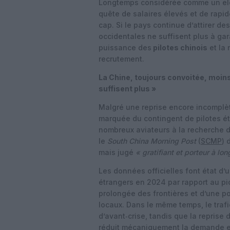
Longtemps considérée comme un el
quête de salaires élevés et de rapi
cap. Si le pays continue d’attirer de
occidentales ne suffisent plus à ga
puissance des
pilotes chinois
et la 
recrutement.
La Chine, toujours convoitée, moins
suffisent plus »
Malgré une reprise encore incomplèt
marquée du contingent de pilotes ét
nombreux aviateurs à la recherche d
le
South China Morning Post
(
SCMP
) 
mais jugé
« gratifiant et porteur à lo
Les données officielles font état d
étrangers en 2024 par rapport au pic 
prolongée des frontières et d’une po
locaux. Dans le même temps, le trafi
d’avant‑crise, tandis que la reprise 
réduit mécaniquement la demande en