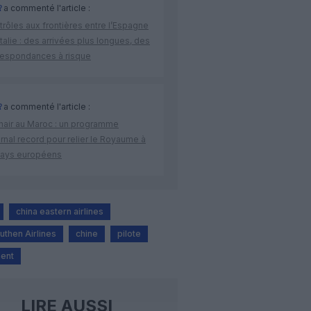
R
a commenté l'article :
rôles aux frontières entre l’Espagne
’Italie : des arrivées plus longues, des
respondances à risque
R
a commenté l'article :
nair au Maroc : un programme
rnal record pour relier le Royaume à
pays européens
china eastern airlines
uthen Airlines
chine
pilote
ent
LIRE AUSSI