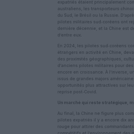
expatriés étaient principalement c
australiens, les transporteurs chin
du Sud, le Brésil ou la Russie. D’ap
pilotes militaires sud‑coréens ont r
dernière décennie, et la Chine est 
d’entre eux.
En 2024, les pilotes sud‑coréens con
étrangers en activité en Chine, dev
des proximités géographiques, cultur
d’anciens pilotes militaires pour de
encore en croissance. À l’inverse, 
issus de grandes majors américaine
opportunités plus attractives sur l
reprise post‑Covid.
Un marché qui reste stratégique, ma
Au final, la Chine ne figure plus co
pilotes expatriés il y a encore dix a
rouge pour attirer des commandants c
compétitifs et l’environnement de