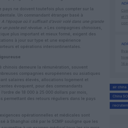
ND
e pays ne doivent toutefois plus compter sur la
Cont
cidentale. Un commandant étranger basé à
et l
 A l’époque où il suffisait d’avoir volé dans une grande
cor
 un poste est révolue. »
Les compagnies chinoises,
ique plus important et mieux formé, exigent des
cations à jour sur type et une expérience
ND
teurs et opérations intercontinentales.
Rya
rigoureuse
hive
14 
é chinois demeure la rémunération, souvent
nombreuses compagnies européennes ou asiatiques
ant salaires élevés, allocations logement et
 récentes évoquent, pour des commandants
air china
l’ordre de 18 000 à 25 000 dollars par mois,
China SO
ons permettant des retours réguliers dans le pays
recrutem
es exigences opérationnelles et médicales sont
sé à Shanghai cité par le SCMP souligne que les
e soumettre à un examen médical tous les six mois,