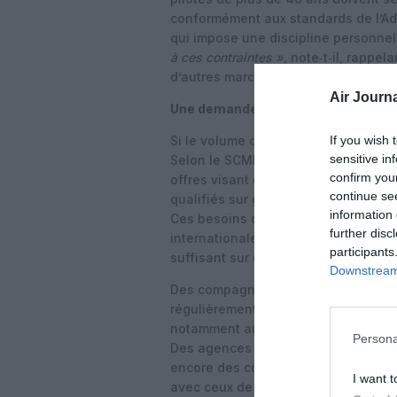
conformément aux standards de l’Admi
qui impose une discipline personnel
à ces contraintes »
, note‑t‑il, rappel
d’autres marchés jugés plus souples
Air Journa
Une demande plus ciblée, portée par 
If you wish 
Si le volume de pilotes étrangers a 
sensitive in
Selon le SCMP, Air China, China Sou
confirm you
offres visant des commandants expér
continue se
qualifiés sur gros‑porteurs et prêts 
information 
Ces besoins ciblés tiennent à la fois
further disc
internationales et aux délais néces
participants
suffisant sur ces segments.
Downstream 
Des compagnies comme Spring Airline
régulièrement mentionnées sur les f
notamment auprès des jeunes pilote
Persona
Des agences de recrutement basée
encore des contrats d’expatriation
I want t
avec ceux de l’
« âge d’or »
des anné