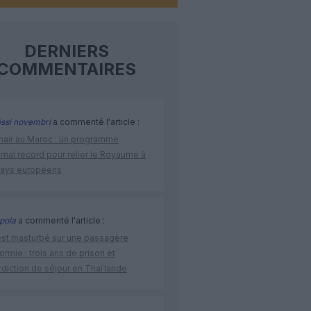
DERNIERS
COMMENTAIRES
issi novembri
a commenté l'article :
nair au Maroc : un programme
rnal record pour relier le Royaume à
pays européens
pola
a commenté l'article :
’est masturbé sur une passagère
rmie : trois ans de prison et
rdiction de séjour en Thaïlande