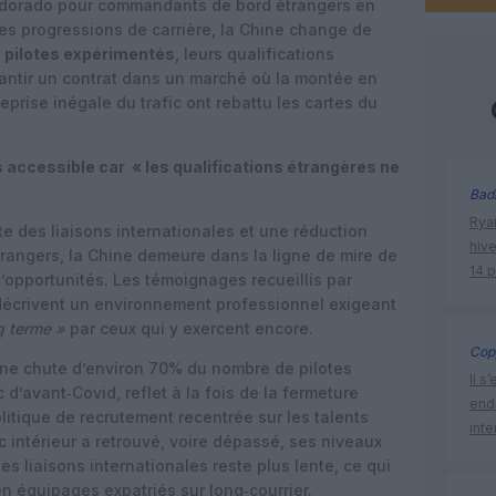
dorado pour commandants de bord étrangers en
des progressions de carrière, la Chine change de
s
pilotes expérimentés
, leurs qualifications
rantir un contrat dans un marché où la montée en
reprise inégale du trafic ont rebattu les cartes du
 accessible car « les qualifications étrangères ne
Bad
Rya
e des liaisons internationales et une réduction
hive
rangers, la Chine demeure dans la ligne de mire de
14 
’opportunités. Les témoignages recueillis par
décrivent un environnement professionnel exigeant
ng terme »
par ceux qui y exercent encore.
Cop
’une chute d’environ 70% du nombre de pilotes
Il s
d’avant‑Covid, reflet à la fois de la fermeture
endo
litique de recrutement recentrée sur les talents
inte
c intérieur a retrouvé, voire dépassé, ses niveaux
des liaisons internationales reste plus lente, ce qui
 équipages expatriés sur long‑courrier.