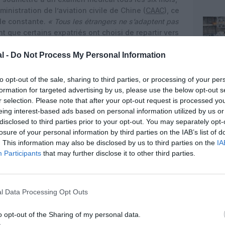
nistration de l’aviation civile de Chine (
CAAC
), ce
le constante.
« Tous les étrangers ne s’adaptent pas
ant que certains expatriés ont choisi de repartir vers
 ou plus prévisibles
l -
Do Not Process My Personal Information
le long‑courrier et le cargo
to opt-out of the sale, sharing to third parties, or processing of your per
reculé, la demande ne s’est pas totalement tarie.
formation for targeted advertising by us, please use the below opt-out s
thern ou encore Hainan Airlines publient encore des
r selection. Please note that after your opt-out request is processed y
imentés, avec une priorité donnée aux profils
eing interest-based ads based on personal information utilized by us or
à voler sur des lignes intercontinentales ou cargo.
disclosed to third parties prior to your opt-out. You may separately opt-
 à la reprise progressive des liaisons
losure of your personal information by third parties on the IAB’s list of
saires pour former des équipages chinois en nombre
. This information may also be disclosed by us to third parties on the
IA
Participants
that may further disclose it to other third parties.
s ou Hainan Airlines continuent d’être
orums spécialisés et les réseaux professionnels,
s à la recherche de premières expériences en Asie.
l Data Processing Opt Outs
s à Shanghai, Guangzhou ou Shenzhen proposent
, même si les volumes restent sans commune mesure
o opt-out of the Sharing of my personal data.
es 2010.