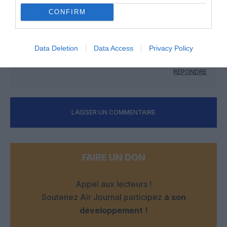
CONFIRM
NDR
a commenté :
13 mai 2026 - 15 h 48 min
Data Deletion
Data Access
Privacy Policy
Welcome to mogador, it is an amazing city 👍
RÉPONDRE
LAISSER UN COMMENTAIRE
FAIRE UN DON
Appel aux lecteurs !
Soutenez Air Journal participez
à son
développement !