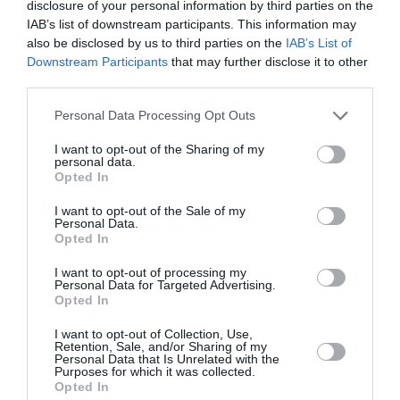
disclosure of your personal information by third parties on the
une bonne nouvelle, surtout si, dans de nombreux
IAB’s list of downstream participants. This information may
cas, elle est seule à proposer ces nouvelles
also be disclosed by us to third parties on the
IAB’s List of
dessertes. Edimbourg, Manchester, Berlin, Naples,
Budapest en sont, à Lyon Saint-Exupéry, les
Downstream Participants
that may further disclose it to other
meilleurs exemples.
third parties.
Le seul regret est peut-être cette fréquence
basique de 2 vols par semaine, plus adaptée aux
Personal Data Processing Opt Outs
touristes qu’aux hommes d’affaires.
I want to opt-out of the Sharing of my
Mais bon, en Province, lorsque l’on compte une
personal data.
nouvelle destination sur le tarmac, on s’estime
Opted In
satisfait…
Nantes profite à son tour de cette expansion de son
I want to opt-out of the Sale of my
réseau ; le départ de Ryanair, s’il n’a peut-être pas
Personal Data.
Opted In
été remplacé à 100%, est somme toute plutôt bien
compensé par Easyjet : cette compagnie, même si
I want to opt-out of processing my
elle est très attentive aussi, on s’en doute, à ses
Personal Data for Targeted Advertising.
chiffres de trafic, semble néanmoins moins encline
Opted In
à ouvrir et fermer chaque année des lignes avec
cette volatilité qui est vraiment la marque de
I want to opt-out of Collection, Use,
Retention, Sale, and/or Sharing of my
fabrique de Ryanair…
Personal Data that Is Unrelated with the
Purposes for which it was collected.
RÉPONDRE
Opted In