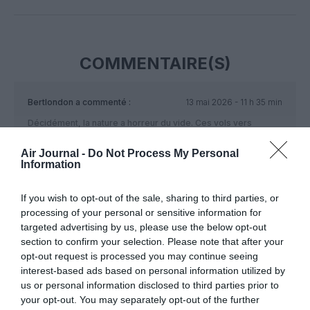
Facebook
Twitter
Pinterest
LinkedIn
Email
Print
COMMENTAIRE(S)
Bertlondon
a commenté :
13 mai 2026 - 11 h 35 min
Décidément, la nature a horreur du vide. Ces vols vers
Zaventem sont donc en concurrence avec Volotea qui opère
sur Charleroi / Bruxelles sud 2 fois par semaine à partir de
Air Journal -
Do Not Process My Personal
Information
novembre et qui a pris la place de Ryanair qui s’était
désengagé sur cette route. Une bonne nouvelle pour Nantes
finalement.
If you wish to opt-out of the sale, sharing to third parties, or
processing of your personal or sensitive information for
RÉPONDRE
targeted advertising by us, please use the below opt-out
section to confirm your selection. Please note that after your
opt-out request is processed you may continue seeing
2/7
a commenté :
14 mai 2026 - 15 h 35
interest-based ads based on personal information utilized by
min
us or personal information disclosed to third parties prior to
your opt-out. You may separately opt-out of the further
Toute ouverture de ligne par Easyjet est toujours