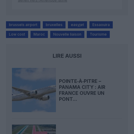
aérien vers l’Amérique latine
brussels airport
bruxelles
easyjet
Essaouira
Low cost
Maroc
Nouvelle liaison
Tourisme
LIRE AUSSI
POINTE‑À‑PITRE –
PANAMA CITY : AIR
FRANCE OUVRE UN
PONT...