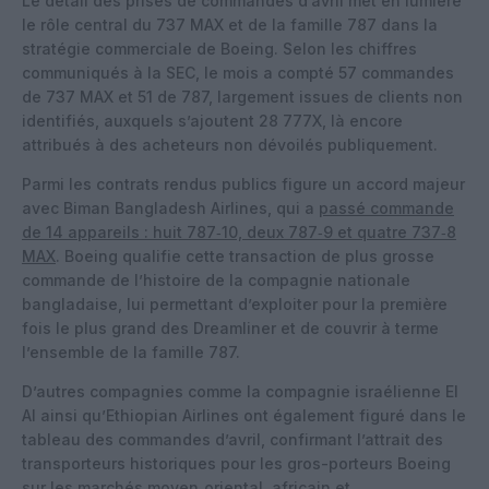
Le détail des prises de commandes d’avril met en lumière
le rôle central du 737 MAX et de la famille 787 dans la
stratégie commerciale de Boeing. Selon les chiffres
communiqués à la SEC, le mois a compté 57 commandes
de 737 MAX et 51 de 787, largement issues de clients non
identifiés, auxquels s’ajoutent 28 777X, là encore
attribués à des acheteurs non dévoilés publiquement.
Parmi les contrats rendus publics figure un accord majeur
avec Biman Bangladesh Airlines, qui a
passé commande
de 14 appareils : huit 787‑10, deux 787‑9 et quatre 737‑8
MAX
. Boeing qualifie cette transaction de plus grosse
commande de l’histoire de la compagnie nationale
bangladaise, lui permettant d’exploiter pour la première
fois le plus grand des Dreamliner et de couvrir à terme
l’ensemble de la famille 787.
D’autres compagnies comme la compagnie israélienne El
Al ainsi qu’Ethiopian Airlines ont également figuré dans le
tableau des commandes d’avril, confirmant l’attrait des
transporteurs historiques pour les gros-porteurs Boeing
sur les marchés moyen‑oriental, africain et