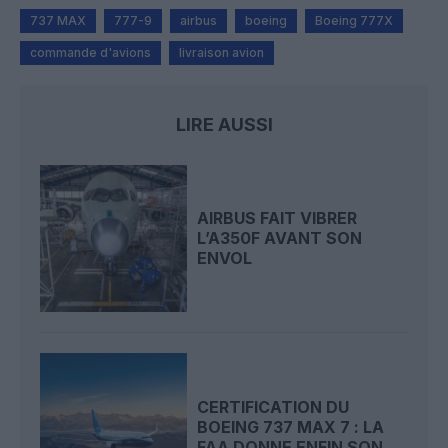
737 MAX
777-9
airbus
boeing
Boeing 777X
commande d'avions
livraison avion
LIRE AUSSI
AIRBUS FAIT VIBRER
L’A350F AVANT SON
ENVOL
CERTIFICATION DU
BOEING 737 MAX 7 : LA
FAA DONNE ENFIN SON...