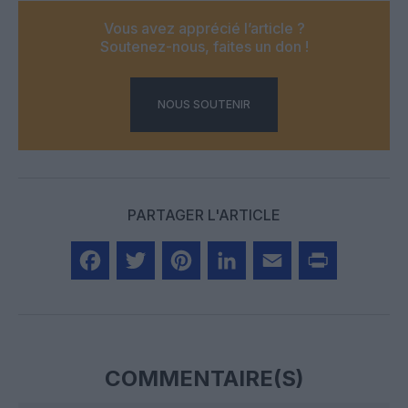
Vous avez apprécié l’article ?
Soutenez-nous, faites un don !
NOUS SOUTENIR
PARTAGER L'ARTICLE
Facebook
Twitter
Pinterest
LinkedIn
Email
Print
COMMENTAIRE(S)