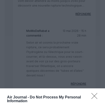
vont devoir attendre au moins jusqu’à 2040 pour
découvrir une nouvelle rupture technologique…
RÉPONDRE
MoMoDeRabat
a
13 mai 2026 - 15 h
commenté :
28 min
​Selon air et cosmis la prochaine vraie
rupture, ce sera probablement
l’hydrogène ou l’électrique pour le court-
courrier, et là-dessus, vous avez raison :
avant de voir ça sur des gros-porteurs
traverser l’Atlantique, on a encore
quelques décennies de “tubes et d’ailes”
devant nous !
RÉPONDRE
Air Journal -
Do Not Process My Personal
Information
LPB06200
a commenté :
13 mai 2026 - 12 h 25