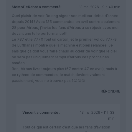
MoMoDeRabat
a commenté :
13 mai 2026 - 9 h 40 min
Quel plaisir de voir Boeing signer son meilleur début d’année
depuis 2014 ! Avec 135 commandes en avril contre seulement
28 pour Airbus, j’invite les fans d’Airbus à se réjouir avec moi
devant une telle performance!!!
Le 787 et le 777X font un carton, et le premier vol du 777-9
de Lufthansa montre que la machine est bien relancée. Je
sais que ça doit vous faire chaud au cœur de voir que le ciel
ne sera pas uniquement rempli d’Airbus ces prochaines
années !
Bon, Airbus livre toujours plus (67 contre 47 en avril), mais à
ce rythme de commandes, le match devient vraiment
passionnant, vous ne trouvez pas ?😉😉😉
RÉPONDRE
Vincent
a commenté :
13 mai 2026 - 11 h 33
min
Tout ce qui est certain c’est que les fans d’aviation