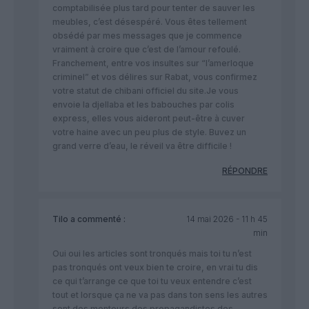
comptabilisée plus tard pour tenter de sauver les
meubles, c’est désespéré. Vous êtes tellement
obsédé par mes messages que je commence
vraiment à croire que c’est de l’amour refoulé.
​Franchement, entre vos insultes sur “l’amerloque
criminel” et vos délires sur Rabat, vous confirmez
votre statut de chibani officiel du site.Je vous
envoie la djellaba et les babouches par colis
express, elles vous aideront peut-être à cuver
votre haine avec un peu plus de style. Buvez un
grand verre d’eau, le réveil va être difficile !
RÉPONDRE
Tilo
a commenté :
14 mai 2026 - 11 h 45
min
Oui oui les articles sont tronqués mais toi tu n’est
pas tronqués ont veux bien te croire, en vrai tu dis
ce qui t’arrange ce que toi tu veux entendre c’est
tout et lorsque ça ne va pas dans ton sens les autres
sont des menteurs des propagandistes des