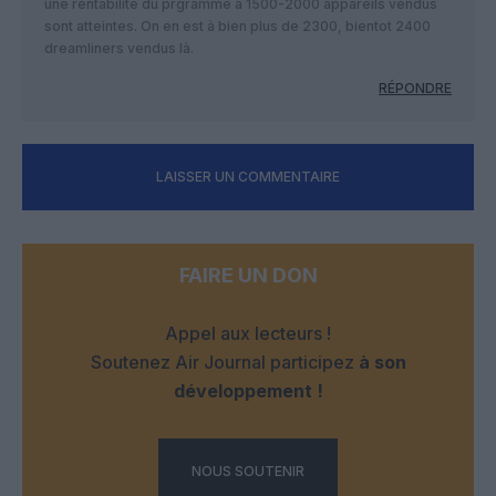
une rentabilité du prgramme à 1500-2000 appareils vendus
sont atteintes. On en est à bien plus de 2300, bientot 2400
dreamliners vendus là.
RÉPONDRE
LAISSER UN COMMENTAIRE
FAIRE UN DON
Appel aux lecteurs !
Soutenez Air Journal participez
à son
développement !
NOUS SOUTENIR