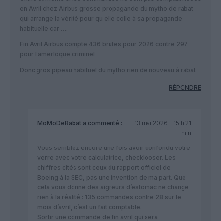
en Avril chez Airbus grosse propagande du mytho de rabat
qui arrange la vérité pour qu elle colle à sa propagande
habituelle car ….
Fin Avril Airbus compte 436 brutes pour 2026 contre 297
pour l amerloque criminel
Donc gros pipeau habituel du mytho rien de nouveau à rabat
RÉPONDRE
MoMoDeRabat
a commenté :
13 mai 2026 - 15 h 21
min
Vous semblez encore une fois avoir confondu votre
verre avec votre calculatrice, checklooser. Les
chiffres cités sont ceux du rapport officiel de
Boeing à la SEC, pas une invention de ma part. Que
cela vous donne des aigreurs d’estomac ne change
rien à la réalité : 135 commandes contre 28 sur le
mois d’avril, c’est un fait comptable.
​Sortir une commande de fin avril qui sera