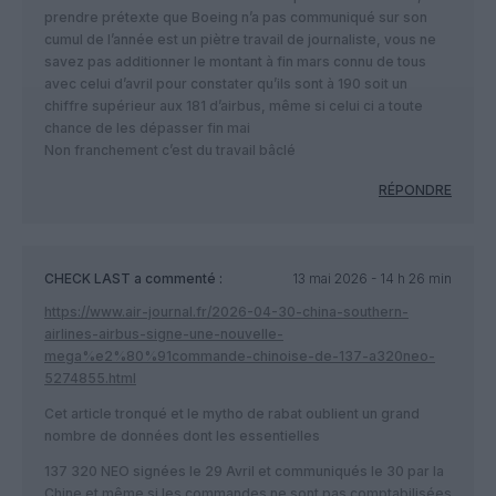
prendre prétexte que Boeing n’a pas communiqué sur son
cumul de l’année est un piètre travail de journaliste, vous ne
savez pas additionner le montant à fin mars connu de tous
avec celui d’avril pour constater qu’ils sont à 190 soit un
chiffre supérieur aux 181 d’airbus, même si celui ci a toute
chance de les dépasser fin mai
Non franchement c’est du travail bâclé
RÉPONDRE
CHECK LAST
a commenté :
13 mai 2026 - 14 h 26 min
https://www.air-journal.fr/2026-04-30-china-southern-
airlines-airbus-signe-une-nouvelle-
mega%e2%80%91commande-chinoise-de-137-a320neo-
5274855.html
Cet article tronqué et le mytho de rabat oublient un grand
nombre de données dont les essentielles
137 320 NEO signées le 29 Avril et communiqués le 30 par la
Chine et même si les commandes ne sont pas comptabilisées