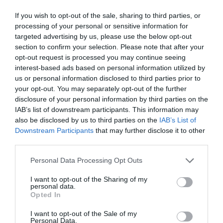
min
If you wish to opt-out of the sale, sharing to third parties, or
A moins que vous ayez des actions, combien vous
processing of your personal or sensitive information for
paie boeing pour l’encenser de la sorte ?
targeted advertising by us, please use the below opt-out
section to confirm your selection. Please note that after your
RÉPONDRE
opt-out request is processed you may continue seeing
interest-based ads based on personal information utilized by
us or personal information disclosed to third parties prior to
your opt-out. You may separately opt-out of the further
MoMoDeRabat
a
13 mai 2026 - 15 h
commenté :
25 min
disclosure of your personal information by third parties on the
IAB’s list of downstream participants. This information may
​Malheureusement, je ne touche aucune
also be disclosed by us to third parties on the
IAB’s List of
dividende. Je m’intéresse juste à
Downstream Participants
that may further disclose it to other
l’économie du secteur et je trouve ça
third parties.
passionnant de voir un géant historique
tenter de remonter la pente après des
Personal Data Processing Opt Outs
années de crise. On peut analyser la
réussite d’une entreprise sans forcément
I want to opt-out of the Sharing of my
avoir un carnet de chèques sous la table,
personal data.
vous ne croyez pas ?
Opted In
RÉPONDRE
I want to opt-out of the Sale of my
Personal Data.