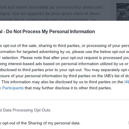
raphie est moins favorable au constructeur américain.
 ligne, soit un appareil de plus qu’en mars et deux
urs loin de la cadence de son rival européen. Le
 67 avions à 39 clients, portant ses livraisons
l -
Do Not Process My Personal Information
pareils, contre un volume nettement inférieur pour
re de chiffre consolidé équivalent.
to opt-out of the sale, sharing to third parties, or processing of your per
g incluaient 34 737 MAX et six 787, les autres
formation for targeted advertising by us, please use the below opt-out s
es plus confidentiels ou d’avions cargo, confirmant
r selection. Please note that after your opt-out request is processed y
trainte du flux de Dreamliner sortant des chaînes.
eing interest-based ads based on personal information utilized by us or
ains sièges premium continuent de freiner le rythme
disclosed to third parties prior to your opt-out. You may separately opt-
directeur financier Jay Malave lors de la
losure of your personal information by third parties on the IAB’s list of
els, même si le groupe maintient son objectif de 90 à
. This information may also be disclosed by us to third parties on the
IA
nnée.
Participants
that may further disclose it to other third parties.
e en cadence reste également un défi : le groupe a
avril et 405 commandes nettes depuis le début de
85 avions par mois en moyenne pour atteindre son
l Data Processing Opt Outs
2026.
o opt-out of the Sharing of my personal data.
ntre commandes et vols d’essai