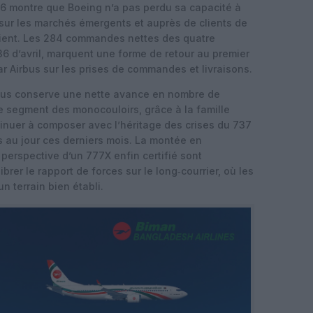
26 montre que Boeing n’a pas perdu sa capacité à
sur les marchés émergents et auprès de clients de
ient. Les 284 commandes nettes des quatre
36 d’avril, marquent une forme de retour au premier
 Airbus sur les prises de commandes et livraisons.
irbus conserve une nette avance en nombre de
le segment des monocouloirs, grâce à la famille
inuer à composer avec l’héritage des crises du 737
 au jour ces derniers mois. La montée en
perspective d’un 777X enfin certifié sont
rer le rapport de forces sur le long‑courrier, où les
 terrain bien établi.