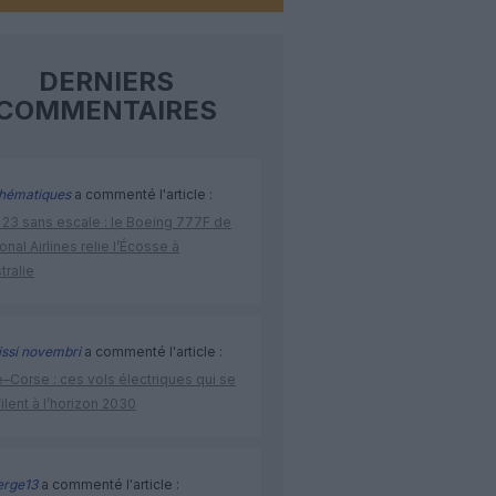
DERNIERS
COMMENTAIRES
hématiques
a commenté l'article :
 23 sans escale : le Boeing 777F de
onal Airlines relie l’Écosse à
stralie
issi novembri
a commenté l'article :
–Corse : ces vols électriques qui se
ilent à l’horizon 2030
rge13
a commenté l'article :