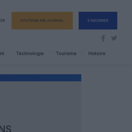
TER
SOUTENIR AIR JOURNAL
S'ABONNER
nt
Technologie
Tourisme
Histoire
Pratique
Hôtellerie
Voyages d’affaires
ONS