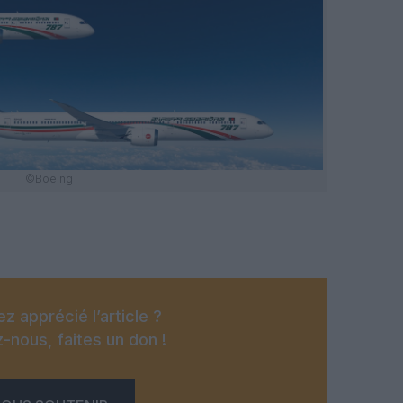
©Boeing
z apprécié l’article ?
-nous, faites un don !