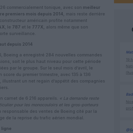
026 commercialement tonique, avec son
meilleur
re premiers mois depuis 2014,
mais reste derrière
 constructeur américain profite notamment
AX
, le
787
et le
777X,
alors même que son
orte surveillance.
aut depuis 2014
Mat
2026, Boeing a enregistré 284 nouvelles commandes
19 h
ions, soit le plus haut niveau pour cette période
Nati
es par le groupe. Sur le seul mois d’avril, le
l’Au
 score du premier trimestre, avec 135 à 136
illustrant un net regain d’appétit des compagnies
iers.
Bad
un carnet de 6 216 appareils.
« La demande reste
Nice
iculier pour les monocouloirs et les gros-porteurs
prof
 responsable des ventes de Boeing cité par la
age de la reprise du trafic aérien mondial.
 ligne
@Se