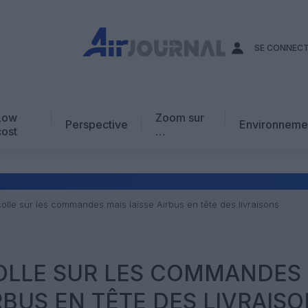
SE CONNEC
Low
Zoom sur
Perspective
Environneme
cost
…
Edito
En chiffres
Avis d’expert
olle sur les commandes mais laisse Airbus en tête des livraisons
AJ Académie
Vidéo
OLLE SUR LES COMMANDES
RBUS EN TÊTE DES LIVRAIS