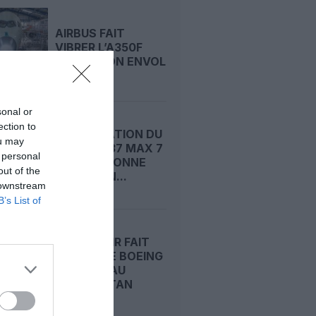
AIRBUS FAIT
VIBRER L’A350F
AVANT SON ENVOL
sonal or
ection to
CERTIFICATION DU
ou may
BOEING 737 MAX 7
 personal
: LA FAA DONNE
out of the
ENFIN SON...
 downstream
B’s List of
SOMON AIR FAIT
ENTRER LE BOEING
737 MAX AU
TADJIKISTAN