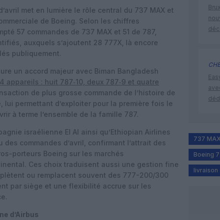
Brux
avril met en lumière le rôle central du 737 MAX et
nouv
commerciale de Boeing. Selon les chiffres
déc
ompté 57 commandes de 737 MAX et 51 de 787,
tifiés, auxquels s’ajoutent 28 777X, là encore
ilés publiquement.
CHE
figure un accord majeur avec Biman Bangladesh
Eas
appareils : huit 787‑10, deux 787‑9 et quatre
ave
ransaction de plus grosse commande de l’histoire de
déd
lui permettant d’exploiter pour la première fois le
rir à terme l’ensemble de la famille 787.
nie israélienne El Al ainsi qu’Ethiopian Airlines
737 MA
 des commandes d’avril, confirmant l’attrait des
gros-porteurs Boeing sur les marchés
Boeing 
tinental. Ces choix traduisent aussi une gestion fine
livraison
omplètent ou remplacent souvent des 777-200/300
t par siège et une flexibilité accrue sur les
ce.
îne d’Airbus