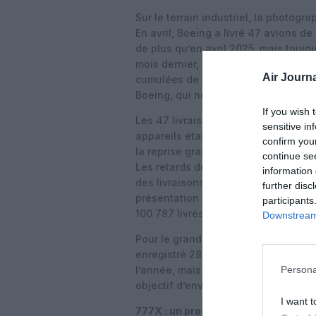
Sur le terrain industriel, la photog
En avril, Boeing a livré 47 avions de
de plus qu’en avril 2025, mais toujo
mois dernier, Airbus a en effet remis
Air Journa
cumulées de janvier à avril à 181 ap
Boeing, qui ne communique pas enco
If you wish 
Les 47 livraisons d’avril chez Boein
sensitive in
appareils étant constitués de modèl
confirm you
la reprise graduelle mais encore con
continue se
Les retards de certification de cert
information 
des livraisons de 787, a reconnu le 
further disc
présentation des résultats trimestri
participants
100 787 livrés sur l’ensemble de l’a
Downstream 
Pour le grand rival Airbus, la monté
enregistré 28 commandes brutes en 
l’année, mais devra livrer plus de 
Persona
objectif d’environ 870 appareils en 
I want t
777X : un programme symbolique e