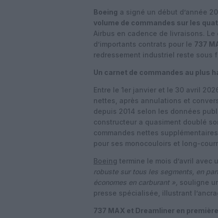
Boeing
a signé un début d’année 2
volume de commandes sur les quat
Airbus en cadence de livraisons. Le
d’importants contrats pour le
737 M
redressement industriel reste sous f
Un carnet de commandes au plus h
Entre le 1er janvier et le 30 avril 
nettes, après annulations et convers
depuis 2014 selon les données publié
constructeur a quasiment doublé son
commandes nettes supplémentaires, 
pour ses monocouloirs et long-courr
Boeing
termine le mois d’avril avec 
robuste sur tous les segments, en part
économes en carburant »,
souligne un
presse spécialisée, illustrant l’ancr
737 MAX et Dreamliner en première