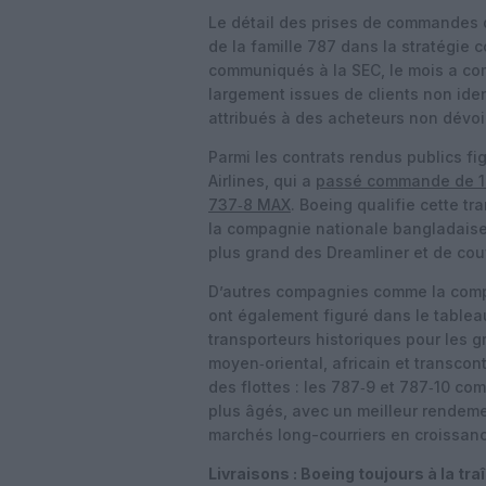
Le détail des prises de commandes d’
de la famille 787 dans la stratégie 
communiqués à la SEC, le mois a c
largement issues de clients non iden
attribués à des acheteurs non dévo
Parmi les contrats rendus publics 
Airlines, qui a
passé commande de 14 
737‑8 MAX
. Boeing qualifie cette t
la compagnie nationale bangladaise, 
plus grand des Dreamliner et de couv
D’autres compagnies comme la compag
ont également figuré dans le tableau
transporteurs historiques pour les 
moyen‑oriental, africain et transcon
des flottes : les 787‑9 et 787‑10 c
plus âgés, avec un meilleur rendemen
marchés long-courriers en croissan
Livraisons : Boeing toujours à la tra