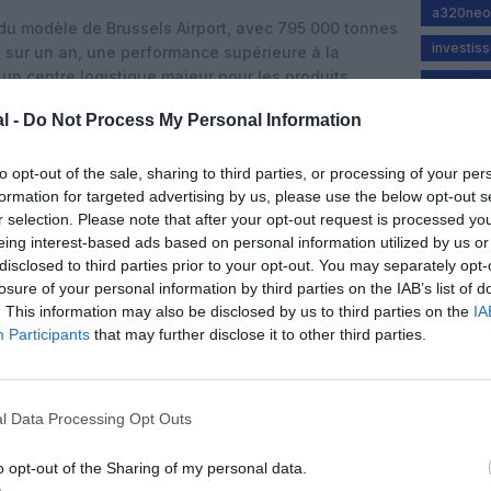
a320neo
r du modèle de Brussels Airport, avec 795 000 tonnes
investis
 sur un an, une performance supérieure à la
un centre logistique majeur pour les produits
zavente
avec des capacités renforcées dans la zone
l -
Do Not Process My Personal Information
nts de vols commerciaux ont été enregistrés, soit
to opt-out of the sale, sharing to third parties, or processing of your per
ec une montée de la productivité des vols : le
formation for targeted advertising by us, please use the below opt-out s
 atteint 145, un record pour la plateforme. Cette
r selection. Please note that after your opt-out request is processed y
l’augmentation des mouvements tout en accompagnant
eing interest-based ads based on personal information utilized by us or
rs.
disclosed to third parties prior to your opt-out. You may separately opt-
losure of your personal information by third parties on the IAB’s list of
niser l’infrastructure
. This information may also be disclosed by us to third parties on the
IA
Participants
that may further disclose it to other third parties.
ée d’investissements exceptionnels pour Brussels
’euros injectés dans les infrastructures, un record
ntants se concentrent sur la capacité, la sécurité et
 sur l’efficacité des opérations cargo.
l Data Processing Opt Outs
ent la rénovation complète de la piste 25L/07R,
o opt-out of the Sharing of my personal data.
ations, la construction du nouveau parking P30 et