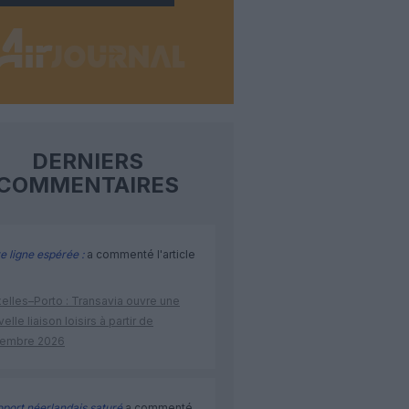
DERNIERS
COMMENTAIRES
e ligne espérée :
a commenté l'article
elles–Porto : Transavia ouvre une
elle liaison loisirs à partir de
embre 2026
port néerlandais saturé
a commenté