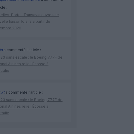
icle :
elles–Porto : Transavia ouvre une
elle liaison loisirs à partir de
embre 2026
lo
a commenté l'article :
 23 sans escale : le Boeing 777F de
onal Airlines relie l’Écosse à
stralie
hkt
a commenté l'article :
 23 sans escale : le Boeing 777F de
onal Airlines relie l’Écosse à
stralie