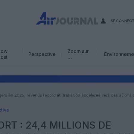
SE CONNEC
Low
Zoom sur
Perspective
Environneme
cost
…
Edito
En chiffres
Avis d’expert
agers en 2025, revenus record et transition accélérée vers des avions p
AJ Académie
tive
Vidéo
RT : 24,4 MILLIONS DE