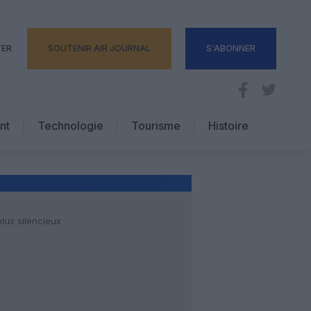
TER
SOUTENIR AIR JOURNAL
S'ABONNER
nt
Technologie
Tourisme
Histoire
Pratique
Hôtellerie
Voyages d’affaires
lus silencieux