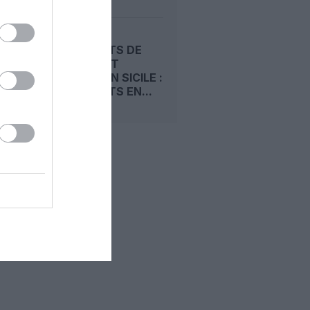
AÉROPORTS DE
CATANE ET
COMISO EN SICILE :
DIX GÉANTS EN...