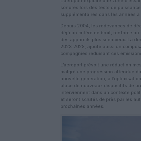
L’aéroport exploite une zone d’essai
sonores lors des tests de puissance,
supplémentaires dans les années à 
Depuis 2004, les redevances de décol
déjà un critère de bruit, renforcé au
des appareils plus silencieux. La der
2023‑2028, ajoute aussi un composan
compagnies réduisant ces émissions
L’aéroport prévoit une réduction me
malgré une progression attendue du 
nouvelle génération, à l’optimisatio
place de nouveaux dispositifs de pro
interviennent dans un contexte poli
et seront scrutés de près par les aut
prochaines années.