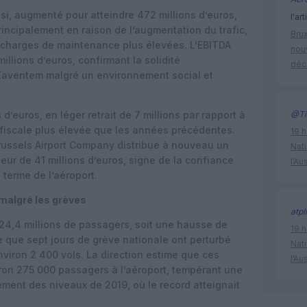
ssi, augmenté pour atteindre 472 millions d’euros,
l'art
principalement en raison de l’augmentation du trafic,
Brux
e charges de maintenance plus élevées. L’EBITDA
nouv
lions d’euros, confirmant la solidité
déc
 Zaventem malgré un environnement social et
 d’euros, en léger retrait de 7 millions par rapport à
@Ti
fiscale plus élevée que les années précédentes.
19 h
Brussels Airport Company distribue à nouveau un
Nati
eur de 41 millions d’euros, signe de la confiance
l’Au
 terme de l’aéroport.
 malgré les grèves
atpl
 24,4 millions de passagers, soit une hausse de
19 h
 que sept jours de grève nationale ont perturbé
Nati
’environ 2 400 vols. La direction estime que ces
l’Au
on 275 000 passagers à l’aéroport, tempérant une
ement des niveaux de 2019, où le record atteignait