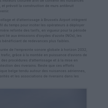
s moteurs clôturée afin de contenir les nuisances
 et prévoit la construction de murs antibruit
venir.
lage et d’atterrissage à Brussels Airport intègrent
 fil du temps pour inciter les opérateurs à déployer
nière refonte des tarifs, en vigueur pour la période
t lié aux émissions d’oxydes d’azote (NOx), les
 bénéficiant de redevances plus faibles.
surée de l’empreinte sonore globale à horizon 2032,
trafic, grâce à la montée en puissance d’avions de
n des procédures d’atterrissage et à la mise en
tection des riverains. Reste que ces efforts
tique belge tendu autour des nuisances aériennes,
orités et les associations de riverains dans les