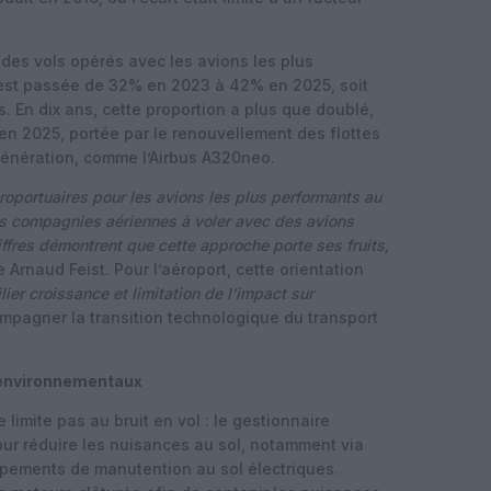
t des vols opérés avec les avions les plus
 est passée de 32% en 2023 à 42% en 2025, soit
 En dix ans, cette proportion a plus que doublé,
 2025, portée par le renouvellement des flottes
 génération, comme l’Airbus A320neo.
éroportuaires pour les avions les plus performants au
es compagnies aériennes à voler avec des avions
iffres démontrent que cette approche porte ses fruits,
Arnaud Feist. Pour l’aéroport, cette orientation
lier croissance et limitation de l’impact sur
mpagner la transition technologique du transport
x environnementaux
 limite pas au bruit en vol : le gestionnaire
pour réduire les nuisances au sol, notamment via
uipements de manutention au sol électriques.