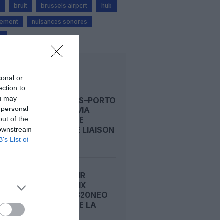
bruit
brussels airport
hub
sement
nuisances sonores
m
LIRE AUSSI
sonal or
ection to
ou may
BRUXELLES–PORTO
 personal
: TRANSAVIA
out of the
OUVRE UNE
NOUVELLE LIAISON
 downstream
LOISIRS...
B’s List of
ICELANDAIR
S’OFFRE DIX
AIRBUS A320NEO
ET TOURNE LA
PAGE...