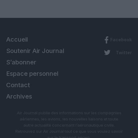
Accueil
Facebook
Soutenir Air Journal
Twitter
S’abonner
Espace personnel
Contact
Archives
Air Journal publie des informations sur les compagnies
aériennes, les avions, les nouvelles liaisons et toute
autre actualité concernant l’aéronautique civile.
Retrouvez sur Air Journal tout ce que vous voulez savoir
sur le transport aérien.