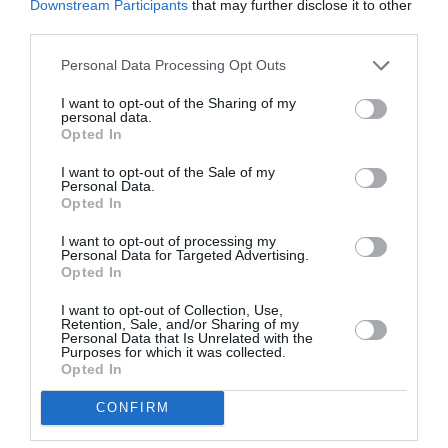
Downstream Participants
that may further disclose it to other
third parties.
Appel aux lecteurs !
Soutenez Air Journal participez
à son
Personal Data Processing Opt Outs
développement !
I want to opt-out of the Sharing of my
personal data.
Opted In
NOUS SOUTENIR
I want to opt-out of the Sale of my
Personal Data.
Opted In
I want to opt-out of processing my
Personal Data for Targeted Advertising.
Opted In
I want to opt-out of Collection, Use,
DERNIERS COMMENTAIRES
Retention, Sale, and/or Sharing of my
Personal Data that Is Unrelated with the
Purposes for which it was collected.
Opted In
Helper
a commenté l'article :
CONFIRM
19 h 23 sans escale : le Boeing 777F de National
Airlines relie l’Écosse à l’Australie