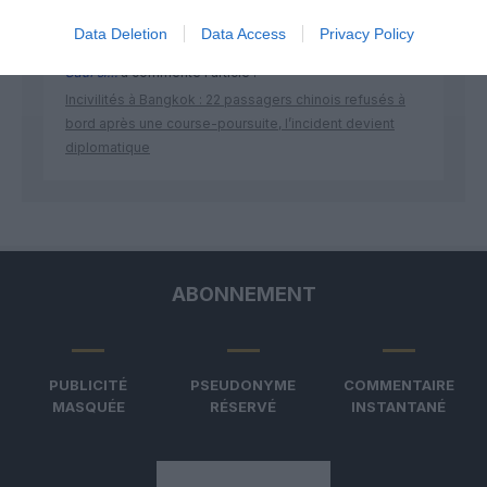
Data Deletion
Data Access
Privacy Policy
Sauf si…
a commenté l'article :
Incivilités à Bangkok : 22 passagers chinois refusés à
bord après une course-poursuite, l’incident devient
diplomatique
ABONNEMENT
PUBLICITÉ
PSEUDONYME
COMMENTAIRE
MASQUÉE
RÉSERVÉ
INSTANTANÉ