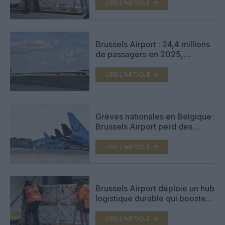
d’une médiation
LIRE L'ARTICLE
Brussels Airport : 24,4 millions
de passagers en 2025,
revenus record et transition
accélérée vers des avions plus
LIRE L'ARTICLE
silencieux
Grèves nationales en Belgique :
Brussels Airport perd des
passagers mais gagne en fret
LIRE L'ARTICLE
Brussels Airport déploie un hub
logistique durable qui booste
sa capacité de 30%
LIRE L'ARTICLE