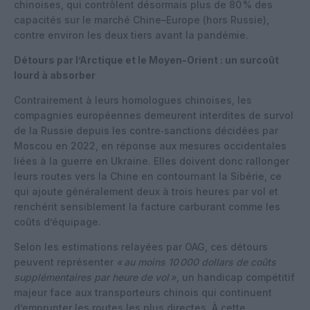
chinoises, qui contrôlent désormais plus de 80 % des
capacités sur le marché Chine–Europe (hors Russie),
contre environ les deux tiers avant la pandémie.
Détours par l’Arctique et le Moyen-Orient : un surcoût
lourd à absorber
Contrairement à leurs homologues chinoises, les
compagnies européennes demeurent interdites de survol
de la Russie depuis les contre‑sanctions décidées par
Moscou en 2022, en réponse aux mesures occidentales
liées à la guerre en Ukraine.
Elles doivent donc rallonger
leurs routes vers la Chine en contournant la Sibérie, ce
qui ajoute généralement deux à trois heures par vol et
renchérit sensiblement la facture carburant comme les
coûts d’équipage.
Selon les estimations relayées par OAG, ces détours
peuvent représenter
«
au moins 10
000 dollars de coûts
supplémentaires par heure de vol
»,
un handicap compétitif
majeur face aux transporteurs chinois qui continuent
d’emprunter les routes les plus directes.
À cette