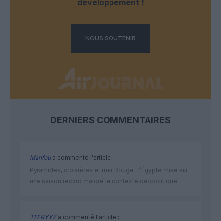
développement !
NOUS SOUTENIR
DERNIERS COMMENTAIRES
Manfou
a commenté l'article :
Pyramides, croisières et mer Rouge : l’Égypte mise sur
une saison record malgré le contexte géopolitique
TFFRYYZ
a commenté l'article :