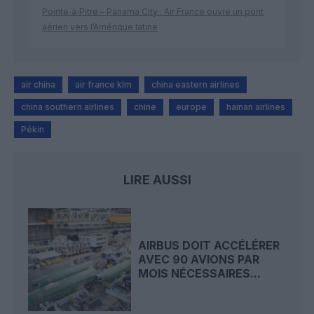
Pointe‑à‑Pitre – Panama City : Air France ouvre un pont
aérien vers l’Amérique latine
air china
air france klm
china eastern airlines
china southern airlines
chine
europe
hainan airlines
Pékin
LIRE AUSSI
AIRBUS DOIT ACCÉLÉRER
AVEC 90 AVIONS PAR
MOIS NÉCESSAIRES...