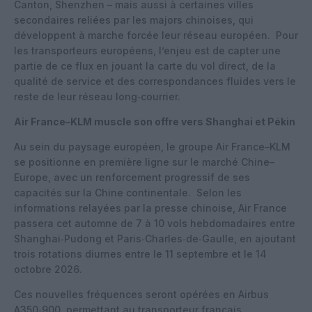
Canton, Shenzhen – mais aussi à certaines villes
secondaires reliées par les majors chinoises, qui
développent à marche forcée leur réseau européen.
Pour
les transporteurs européens, l’enjeu est de capter une
partie de ce flux en jouant la carte du vol direct, de la
qualité de service et des correspondances fluides vers le
reste de leur réseau long‑courrier.
Air France–KLM muscle son offre vers Shanghai et Pékin
Au sein du paysage européen, le groupe Air France–KLM
se positionne en première ligne sur le marché Chine–
Europe, avec un renforcement progressif de ses
capacités sur la Chine continentale.
Selon les
informations relayées par la presse chinoise, Air France
passera cet automne de 7 à 10 vols hebdomadaires entre
Shanghai‑Pudong et Paris‑Charles‑de‑Gaulle, en ajoutant
trois rotations diurnes entre le 11 septembre et le 14
octobre 2026.
Ces nouvelles fréquences seront opérées en Airbus
A350‑900, permettant au transporteur français