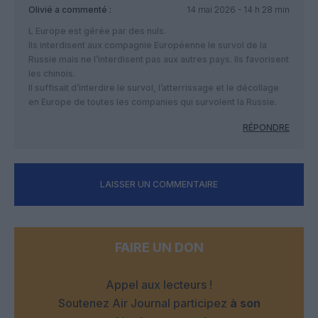
Olivié
a commenté :
14 mai 2026 - 14 h 28 min
L Europe est gérée par des nuls.
Ils interdisent aux compagnie Européenne le survol de la
Russie mais ne l’interdisent pas aux autres pays. Ils favorisent
les chinois.
Il suffisait d’interdire le survol, l’atterrissage et le décollage
en Europe de toutes les companies qui survolent la Russie.
RÉPONDRE
LAISSER UN COMMENTAIRE
FAIRE UN DON
Appel aux lecteurs !
Soutenez Air Journal participez
à son