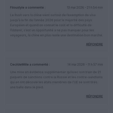
Filoustyle
a commenté :
13 mai 2026 - 21 h 54 min
Le Rush vers la chine vient surtout de l’exemption de visa
jusqu’à la fin de l’année 2026 pour la majorité des pays
Européen et quand on connait le coût et la difficulté de
l’obtenir, c’est un opportunité a ne pas manquer pour les
voyageurs, la chine en plus reste une destination bon marché.
RÉPONDRE
CecildeMille
a commenté :
14 mai 2026 - 11 h 57 min
Une mise en évidence supplémentair qu’avec son train de 21
paquets de sanctions contre la Russie et les contre-sanctions
qui en ont découlé les états membres de l’UE se sont tirés
une balle dans le pied.
RÉPONDRE