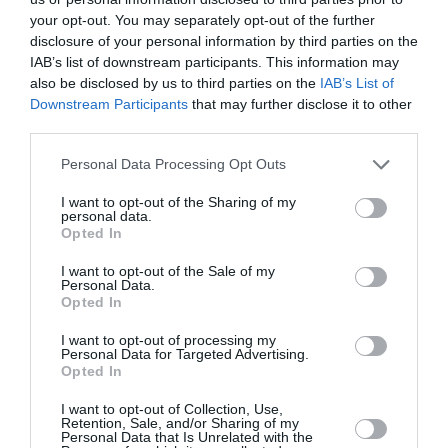
récemment et environ 50 % avant la pandémie.
your opt-out. You may separately opt-out of the further
De nombreux analystes estiment que ce déséquilibre
disclosure of your personal information by third parties on the
pourrait s’inscrire dans la durée tant que les restrictions
IAB’s list of downstream participants. This information may
sur l’espace aérien russe resteront en vigueur et que les
also be disclosed by us to third parties on the
IAB’s List of
compagnies européennes devront composer avec des
Downstream Participants
that may further disclose it to other
routes plus longues et plus coûteuses.
third parties.
Personal Data Processing Opt Outs
I want to opt-out of the Sharing of my
personal data.
Opted In
I want to opt-out of the Sale of my
Personal Data.
Opted In
I want to opt-out of processing my
Personal Data for Targeted Advertising.
Opted In
@China Eastern Airlines
I want to opt-out of Collection, Use,
Retention, Sale, and/or Sharing of my
Personal Data that Is Unrelated with the