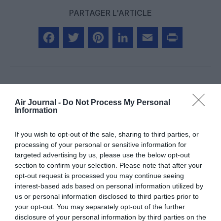
PARTAGER L'ARTICLE
Facebook
Twitter
Pinterest
LinkedIn
Email
Print
COMMENTAIRE(S)
Air Journal -
Do Not Process My Personal
Information
Parceque
a commenté :
14 mai 2026 - 8 h 39 min
If you wish to opt-out of the sale, sharing to third parties, or
La ligne YUL- Alger était la pire ligne pour les PNC.
processing of your personal or sensitive information for
Nombres de vidéos publiées après ces vols, où une chatte
targeted advertising by us, please use the below opt-out
n’aurait pas pu retrouver ses petits.
section to confirm your selection. Please note that after your
Le personnel en avait marre, tellement les passagers
opt-out request is processed you may continue seeing
dégueulassaient l’avion.
interest-based ads based on personal information utilized by
En même temps sur l’axe France-Algérie c’est pareil, tous le
us or personal information disclosed to third parties prior to
disent.
your opt-out. You may separately opt-out of the further
Ils ont raison de ne pas revenir.
disclosure of your personal information by third parties on the