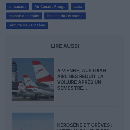
air canada
Air Canada Rouge
cuba
hausse des coûts
hausse du kérosène
pénurie de kérosène
LIRE AUSSI
A VIENNE, AUSTRIAN
AIRLINES RÉDUIT LA
VOILURE APRÈS UN
SEMESTRE...
KÉROSÈNE ET GRÈVES :