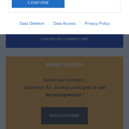
CONFIRM
à côté et tous en Dreamliners 789.
RÉPONDRE
Data Deletion
Data Access
Privacy Policy
LAISSER UN COMMENTAIRE
FAIRE UN DON
Appel aux lecteurs !
Soutenez Air Journal participez
à son
développement !
NOUS SOUTENIR