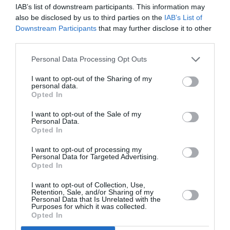
IAB’s list of downstream participants. This information may
RÉPONDRE
also be disclosed by us to third parties on the
IAB’s List of
Downstream Participants
that may further disclose it to other
third parties.
czl
a commenté :
14 mai 2026 - 16 h 46
min
Personal Data Processing Opt Outs
Ils sont mal élevés les petits canadiens?
I want to opt-out of the Sharing of my
Tellement pire pour les PNC que AC revient chaque
personal data.
année depuis 2017 !
Opted In
Tant-pis pour AC, AH en été assurera 12 vols en
I want to opt-out of the Sale of my
A339 neufs et ce sera sans doute 2xdaily en S27
Personal Data.
Opted In
RÉPONDRE
I want to opt-out of processing my
Personal Data for Targeted Advertising.
Opted In
NDR
a commenté :
14 mai 2026 - 12 h 59 min
I want to opt-out of Collection, Use,
Retention, Sale, and/or Sharing of my
Personal Data that Is Unrelated with the
Air Canada ferait mieux d’envoyer un A321XLR par jour vers
Purposes for which it was collected.
CMN et un autre quotidien aussi vers RAK ou AGA, il y a trop
Opted In
de capacités RAM en daily vers Casablanca : 2 vols de
Montreal, 1 de Toronto et bientôt un vol direct de Boston juste