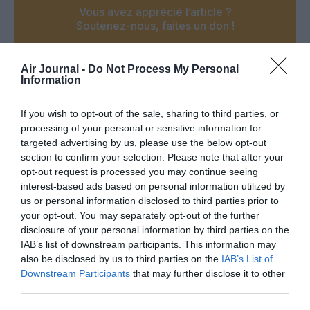
Vous avez apprécié l’article ?
Soutenez-nous, faites un don !
Air Journal -
Do Not Process My Personal
NOUS SOUTENIR
Information
If you wish to opt-out of the sale, sharing to third parties, or
processing of your personal or sensitive information for
targeted advertising by us, please use the below opt-out
PARTAGER L'ARTICLE
section to confirm your selection. Please note that after your
opt-out request is processed you may continue seeing
interest-based ads based on personal information utilized by
us or personal information disclosed to third parties prior to
your opt-out. You may separately opt-out of the further
Facebook
Twitter
Pinterest
LinkedIn
Email
Print
disclosure of your personal information by third parties on the
IAB’s list of downstream participants. This information may
also be disclosed by us to third parties on the
IAB’s List of
Downstream Participants
that may further disclose it to other
Aucun commentaire !
third parties.