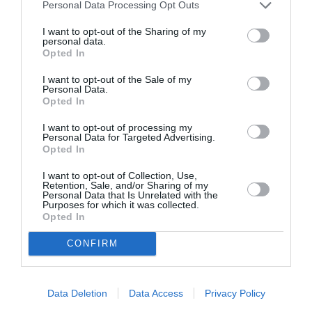
Personal Data Processing Opt Outs
LAISSER UN COMMENTAIRE
I want to opt-out of the Sharing of my
personal data.
Opted In
FAIRE UN DON
I want to opt-out of the Sale of my
Personal Data.
Opted In
Appel aux lecteurs !
Soutenez Air Journal participez
à son
I want to opt-out of processing my
Personal Data for Targeted Advertising.
développement !
Opted In
I want to opt-out of Collection, Use,
Retention, Sale, and/or Sharing of my
NOUS SOUTENIR
Personal Data that Is Unrelated with the
Purposes for which it was collected.
Opted In
CONFIRM
Data Deletion
Data Access
Privacy Policy
DERNIERS COMMENTAIRES