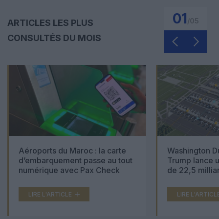
01
/
05
ARTICLES LES PLUS
CONSULTÉS DU MOIS
Aéroports du Maroc : la carte
Washington Du
d’embarquement passe au tout
Trump lance u
numérique avec Pax Check
de 22,5 millia
LIRE L'ARTICLE
LIRE L'ARTICL