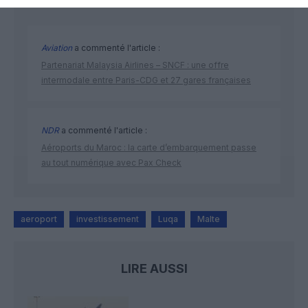
Aviation
a commenté l'article :
Partenariat Malaysia Airlines – SNCF : une offre
intermodale entre Paris-CDG et 27 gares françaises
NDR
a commenté l'article :
Aéroports du Maroc : la carte d’embarquement passe
au tout numérique avec Pax Check
aeroport
investissement
Luqa
Malte
LIRE AUSSI