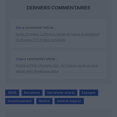
DERNIERS COMMENTAIRES
Djm
a commenté l'article :
Après Emirates, Lufthansa remet en cause la réception
de Boeing 777-9 déjà construits
Copa
a commenté l'article :
Pointe‑à‑Pitre – Panama City : Air France ouvre un pont
aérien vers l’Amérique latine
AENA
Barcelone
barcelone-el prat
Espagne
investissement
Madrid
madrid-bajaras