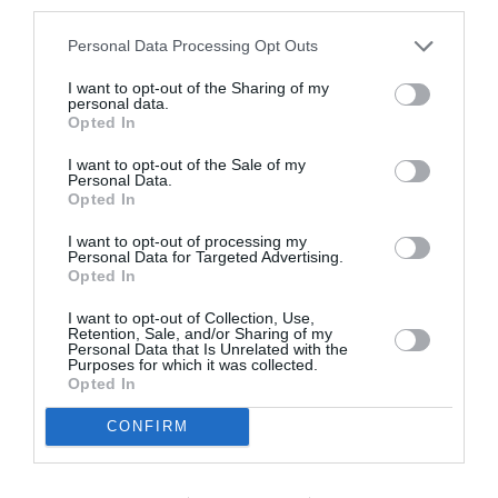
third parties.
Vincent
a commenté :
7 juillet 2026 - 15 h 40 min
Aena a gardé plus d’un milliard de taxes sans les réinvestir et
Personal Data Processing Opt Outs
de plus les a augmentées cette année…voilà le résultat des
I want to opt-out of the Sharing of my
magouilleurs et Cie
personal data.
Opted In
RÉPONDRE
I want to opt-out of the Sale of my
Personal Data.
Opted In
Lys
a commenté :
8 juillet 2026 - 3 h 28
min
I want to opt-out of processing my
Personal Data for Targeted Advertising.
Accuser, pourquoi pas… ? Si les preuves suivent :
Opted In
où peut-on lire de façon sûre que ces milliards que
vous évoquez sont bien stockés dans une cagnotte
I want to opt-out of Collection, Use,
secrète ?
Retention, Sale, and/or Sharing of my
Personal Data that Is Unrelated with the
Purposes for which it was collected.
RÉPONDRE
Opted In
CONFIRM
Où est le problème ?
a
8 juillet 2026 - 10 h 31
commenté :
min