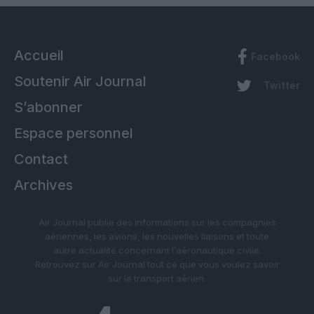
Accueil
Facebook
Soutenir Air Journal
Twitter
S’abonner
Espace personnel
Contact
Archives
Air Journal publie des informations sur les compagnies
aériennes, les avions, les nouvelles liaisons et toute
autre actualité concernant l’aéronautique civile.
Retrouvez sur Air Journal tout ce que vous voulez savoir
sur le transport aérien.