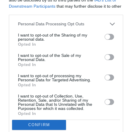
Une cie oneworld, allez next step MAD, CMN & DUB ?
Downstream Participants
that may further disclose it to other
third parties.
RÉPONDRE
Personal Data Processing Opt Outs
I want to opt-out of the Sharing of my
LAISSER UN COMMENTAIRE
personal data.
Opted In
I want to opt-out of the Sale of my
Personal Data.
FAIRE UN DON
Opted In
I want to opt-out of processing my
Appel aux lecteurs !
Personal Data for Targeted Advertising.
Opted In
Soutenez Air Journal participez
à son
développement !
I want to opt-out of Collection, Use,
Retention, Sale, and/or Sharing of my
Personal Data that Is Unrelated with the
Purposes for which it was collected.
Opted In
NOUS SOUTENIR
CONFIRM