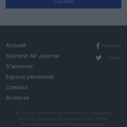
S'INSCRIRE
Accueil
Facebook
Soutenir Air Journal
Twitter
S’abonner
Espace personnel
Contact
Archives
Air Journal publie des informations sur les compagnies
aériennes, les avions, les nouvelles liaisons et toute
autre actualité concernant l’aéronautique civile.