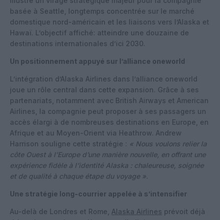
illustre un virage stratégique majeur pour la compagnie
basée à Seattle, longtemps concentrée sur le marché
domestique nord-américain et les liaisons vers l’Alaska et
Hawaï. L’objectif affiché: atteindre une douzaine de
destinations internationales d’ici 2030.
Un positionnement appuyé sur l’alliance oneworld
L’intégration d’Alaska Airlines dans l’alliance oneworld
joue un rôle central dans cette expansion. Grâce à ses
partenariats, notamment avec British Airways et American
Airlines, la compagnie peut proposer à ses passagers un
accès élargi à de nombreuses destinations en Europe, en
Afrique et au Moyen-Orient via Heathrow. Andrew
Harrison souligne cette stratégie :
« Nous voulons relier la
côte Ouest à l’Europe d’une manière nouvelle, en offrant une
expérience fidèle à l’identité Alaska : chaleureuse, soignée
et de qualité à chaque étape du voyage »
.
Une stratégie long-courrier appelée à s’intensifier
Au-delà de Londres et Rome,
Alaska Airlines
prévoit déjà