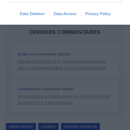
Data Deletion
Data Access
Privacy Policy
DERNIERS COMMENTAIRES
strider_on
a commenté l'article :
Fiabilité du COMAC C919 : des anomalies signalées
dans un document attribué à China Southern Airlines
CecildeMille
a commenté l'article :
Après Emirates, Lufthansa remet en cause la réception
de Boeing 777-9 déjà construits
alaska airlines
Londres
Londres-Heathrow