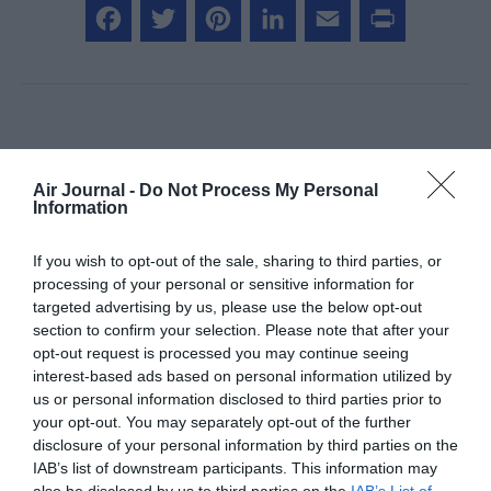
Facebook
Twitter
Pinterest
LinkedIn
Email
Print
COMMENTAIRE(S)
Air Journal -
Do Not Process My Personal
Information
Alexis
a commenté :
25 mai 2026 - 10 h 03 min
Aujourd’hui des longs courriers depuis Seattle.
If you wish to opt-out of the sale, sharing to third parties, or
Qu’est ce qui empêche demain de proposer des mêmes vols
processing of your personal or sensitive information for
vers l’Europe depuis San Francisco ou los Angeles?
targeted advertising by us, please use the below opt-out
Ciel ouvert ou concurrence avec American Airlines et British
section to confirm your selection. Please note that after your
Airways?
opt-out request is processed you may continue seeing
interest-based ads based on personal information utilized by
RÉPONDRE
us or personal information disclosed to third parties prior to
your opt-out. You may separately opt-out of the further
disclosure of your personal information by third parties on the
IAB’s list of downstream participants. This information may
NDR
a commenté :
27 mai 2026 - 15 h 01 min
also be disclosed by us to third parties on the
IAB’s List of