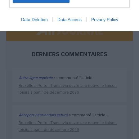
NOUS SOUTENIR
Data Deletion
Data Access
Privacy Policy
DERNIERS COMMENTAIRES
Autre ligne espérée :
a commenté l'article :
Bruxelles–Porto : Transavia ouvre une nouvelle liaison
loisirs à partir de décembre 2026
Aéroport néerlandais saturé
a commenté l'article :
Bruxelles–Porto : Transavia ouvre une nouvelle liaison
loisirs à partir de décembre 2026