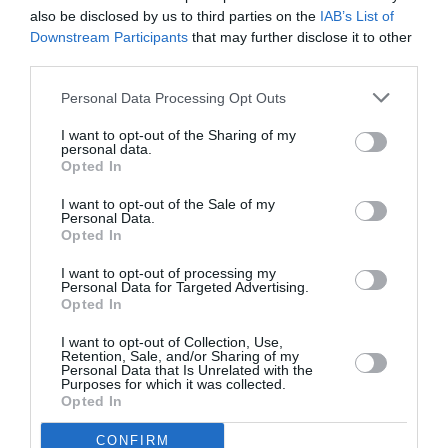
also be disclosed by us to third parties on the
IAB’s List of
Downstream Participants
that may further disclose it to other
Facebook
Twitter
Pinterest
LinkedIn
Email
Print
third parties.
Personal Data Processing Opt Outs
Aucun commentaire !
I want to opt-out of the Sharing of my
personal data.
Opted In
LAISSER UN COMMENTAIRE
I want to opt-out of the Sale of my
Personal Data.
Opted In
I want to opt-out of processing my
FAIRE UN DON
Personal Data for Targeted Advertising.
Opted In
Appel aux lecteurs !
I want to opt-out of Collection, Use,
Retention, Sale, and/or Sharing of my
Soutenez Air Journal participez
à son
Personal Data that Is Unrelated with the
développement !
Purposes for which it was collected.
Opted In
CONFIRM