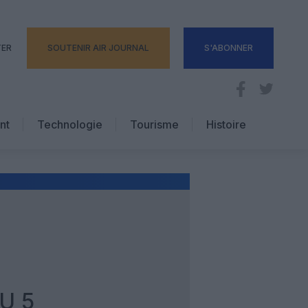
TER
SOUTENIR AIR JOURNAL
S'ABONNER
nt
Technologie
Tourisme
Histoire
Pratique
Hôtellerie
Voyages d’affaires
U 5