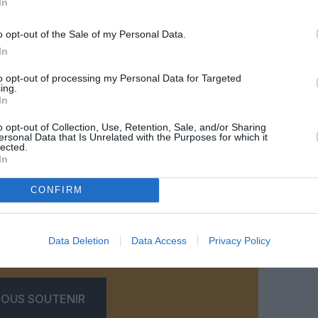
In
o opt-out of the Sale of my Personal Data.
In
to opt-out of processing my Personal Data for Targeted
ing.
In
hina Eastern Airlines
o opt-out of Collection, Use, Retention, Sale, and/or Sharing
ersonal Data that Is Unrelated with the Purposes for which it
lected.
In
CONFIRM
z apprécié l’article ?
Data Deletion
Data Access
Privacy Policy
-nous, faites un don !
OUS SOUTENIR