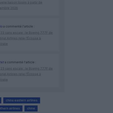
elle liaison loisirs à partir de
embre 2026
lo
a commenté l'article :
 23 sans escale : le Boeing 777F de
onal Airlines relie l’Écosse à
stralie
hkt
a commenté l'article :
 23 sans escale : le Boeing 777F de
onal Airlines relie l’Écosse à
stralie
china eastern airlines
thern airlines
chine