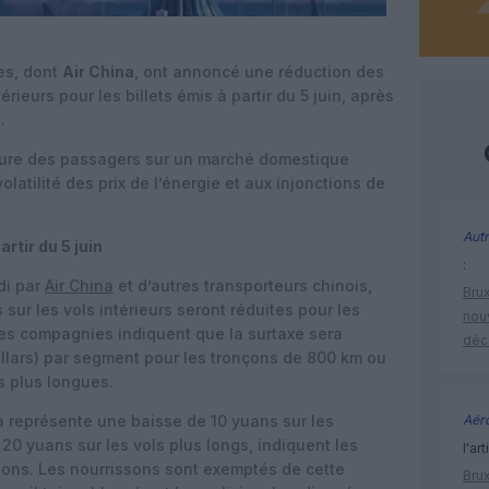
es, dont
Air China
, ont annoncé une réduction des
rieurs pour les billets émis à partir du 5 juin, après
.
ture des passagers sur un marché domestique
olatilité des prix de l’énergie et aux injonctions de
Autr
rtir du 5 juin
:
di par
Air China
et d’autres transporteurs chinois,
Brux
sur les vols intérieurs seront réduites pour les
nouv
 Les compagnies indiquent que la surtaxe sera
déc
llars) par segment pour les tronçons de 800 km ou
s plus longues.
la représente une baisse de 10 yuans sur les
Aéro
0 yuans sur les vols plus longs, indiquent les
l'art
ns. Les nourrissons sont exemptés de cette
Brux