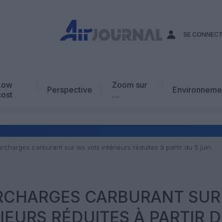
SE CONNEC
Low
Zoom sur
Perspective
Environneme
cost
…
Edito
En chiffres
Avis d’expert
urcharges carburant sur les vols intérieurs réduites à partir du 5 juin
AJ Académie
Vidéo
URCHARGES CARBURANT SUR
IEURS RÉDUITES À PARTIR D