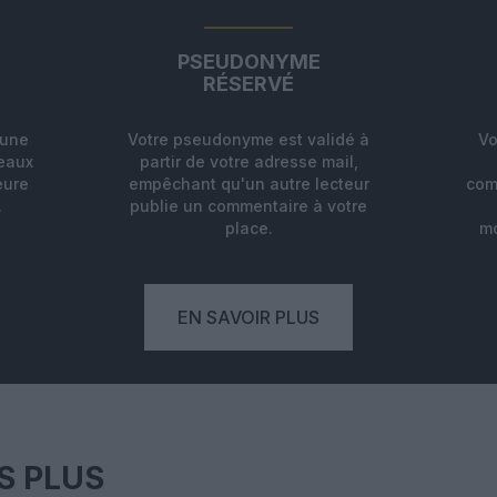
PSEUDONYME
RÉSERVÉ
'une
Votre pseudonyme est validé à
Vo
deaux
partir de votre adresse mail,
eure
empêchant qu'un autre lecteur
com
.
publie un commentaire à votre
place.
mo
EN SAVOIR PLUS
S PLUS