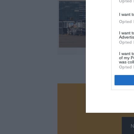
Opted 
I want t
Opted 
I want 
Advertis
Opted 
@C
I want t
of my P
was col
Opted 
Vous ave
Soutenez
N