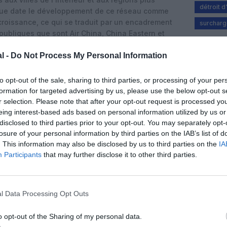
détroit 
gue date le développement de ce réseau comme
e croissance, ce qui se traduit par un encadrement
surcharg
publiques que sont Air China, China Eastern et
l -
Do Not Process My Personal Information
nt constituent un outil de flexibilité tarifaire
er plus rapidement une partie de leurs recettes aux
to opt-out of the sale, sharing to third parties, or processing of your per
 permanence les tarifs de base. Le recours massif à
formation for targeted advertising by us, please use the below opt-out s
un léger recul début juin, traduit la volonté des
r selection. Please note that after your opt-out request is processed y
es sur le domestique, alors que la concurrence
eing interest-based ads based on personal information utilized by us or
t le rail à grande vitesse.
disclosed to third parties prior to your opt-out. You may separately opt-
losure of your personal information by third parties on the IAB’s list of
. This information may also be disclosed by us to third parties on the
IA
Participants
that may further disclose it to other third parties.
l Data Processing Opt Outs
o opt-out of the Sharing of my personal data.