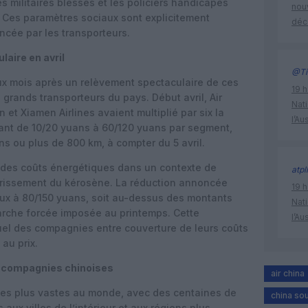
s militaires blessés et les policiers handicapés
nouv
 Ces paramètres sociaux sont explicitement
déc
oncée par les transporteurs.
aire en avril
@Ti
ux mois après un relèvement spectaculaire de ces
19 h
grands transporteurs du pays. Début avril, Air
Nati
 et Xiamen Airlines avaient multiplié par six la
l’Au
ant de 10/20 yuans à 60/120 yuans par segment,
s ou plus de 800 km, à compter du 5 avril.
e des coûts énergétiques dans un contexte de
atpl
érissement du kérosène. La réduction annoncée
19 h
aux à 80/150 yuans, soit au-dessus des montants
Nati
 marche forcée imposée au printemps. Cette
l’Au
aduel des compagnies entre couverture de leurs coûts
au prix.
s compagnies chinoises
air china
n des plus vastes au monde, avec des centaines de
china sou
 aux villes de l’intérieur et aux régions plus