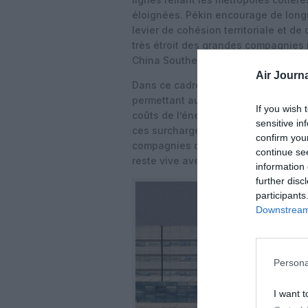
éloignées. Pékin encourage de lon
levier de cohésion territoriale et d
très étroit des grandes compagnies 
China Southern.
Air Journa
Dans ce cadre, les surcharges carbura
permettant aux transporteurs d’ajust
If you wish 
coûts de l’énergie, sans modifier en
sensitive in
ces surcharges au printemps, suivi d’
confirm you
compagnies de préserver leurs marg
continue se
reste vive avec les low cost locales e
information 
further disc
participants
Downstream 
Persona
I want t