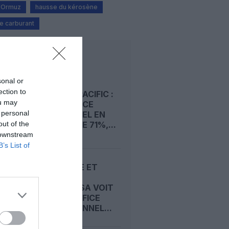
d'Ormuz
hausse du kérosène
e carburant
LIRE AUSSI
sonal or
ection to
CATHAY PACIFIC :
ou may
UN BÉNÉFICE
 personal
SEMESTRIEL EN
out of the
HAUSSE DE 71%,...
 downstream
B’s List of
KÉROSÈNE ET
GRÈVES :
LUFTHANSA VOIT
SON BÉNÉFICE
OPÉRATIONNEL...