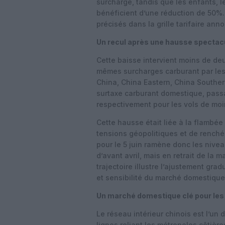
surcharge, tandis que les enfants, le
bénéficient d’une réduction de 50%.
précisés dans la grille tarifaire ann
Un recul après une hausse spectacul
Cette baisse intervient moins de de
mêmes surcharges carburant par les 
China, China Eastern, China Southern
surtaxe carburant domestique, pass
respectivement pour les vols de moin
Cette hausse était liée à la flambé
tensions géopolitiques et de rench
pour le 5 juin ramène donc les nive
d’avant avril, mais en retrait de la
trajectoire illustre l’ajustement gr
et sensibilité du marché domestique 
Un marché domestique clé pour le
Le réseau intérieur chinois est l’u
lignes reliant les métropoles côtières