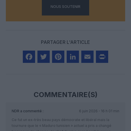
NOUS SOUTENIR
PARTAGER L'ARTICLE
Facebook
Twitter
Pinterest
LinkedIn
Email
Print
COMMENTAIRE(S)
NDR
a commenté :
6 juin 2026 - 16 h 01 min
Ce fut un ex-très beau pays démocrate et libéral mais la
tournure que le « Maduro tunisien » actuel a pris a changé