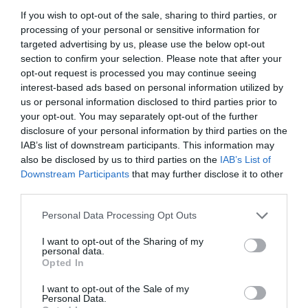
20260603-tunisie-figure-opposition-rached-
If you wish to opt-out of the sale, sharing to third parties, or
ghannouchi-condamnee-prison-vie
processing of your personal or sensitive information for
mais Mr kayes est mieux que Benali il ne torture pas
targeted advertising by us, please use the below opt-out
c’est pas mal déjà
section to confirm your selection. Please note that after your
opt-out request is processed you may continue seeing
RÉPONDRE
interest-based ads based on personal information utilized by
us or personal information disclosed to third parties prior to
your opt-out. You may separately opt-out of the further
disclosure of your personal information by third parties on the
IAB’s list of downstream participants. This information may
Voltaire
a commenté :
8 juin 2026 - 8 h 19 min
also be disclosed by us to third parties on the
IAB’s List of
les prisonniers politiques civiles ont été jugés par des juges
Downstream Participants
that may further disclose it to other
militaires algériens d’après ce journal bien informé, les juges
third parties.
civiles de tunisie ont peur de faire la même erreur que sous
benali
Personal Data Processing Opt Outs
https://sahel-intelligence.com/43369-tunisie-la-justice-
I want to opt-out of the Sharing of my
tunisienne-est-sous-tutelle-de-lalgerie.html
personal data.
Opted In
RÉPONDRE
I want to opt-out of the Sale of my
Personal Data.