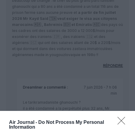
beaucoup de change : le chef du plus grand parti tunisien
ghanouchi qui a 80 ans a été condamné a un total 116 ans de
prison ferme sans aucune preuve et
a partir de fin juillet
2026 Mr Kayd Said 🇹🇳 veut exiger le visa aux citoyens
marocains 🇲🇦 , Bahreinis 🇧🇭 et Emiratis 🇦🇪
des pays où
les cadres ont des salaires de 3000 a 12 000$/mois pour
exonérer des iraniens 🇮🇷 , des irakiens 🇮🇶 et des
algériens 🇩🇿 qui ont des salaires allant de 20$ a 220$/mois
et qui dorment dans des voitures zastava immatriculées
algériennes made in yougouzlovaquie en 198o !!
RÉPONDRE
Dreamliner
a commenté :
7 juin 2026 - 7 h 06
min
Le tarikramadaniste ghanouchi ?
il a été condamné a la perpétuité plus 32 ans, Mr
kays said a inventé un nouveau code et une une
nouvelle équation en maths ♾ + 32
Air Journal -
Do Not Process My Personal
Information
https://www.20minutes.fr/monde/4226917-