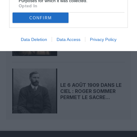
Purposes for which it was collected.
Opted In
CONFIRM
LE 7 AOÛT 1909 DANS LE
CIEL : ROGER SOMMER
FAIT ENCORE
Data Deletion
Data Access
Privacy Policy
L’ACTUALITÉ
LE 6 AOÛT 1909 DANS LE
CIEL : ROGER SOMMER
PERMET LE SACRE...