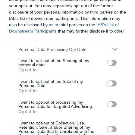
your opt-out. You may separately opt-out of the further
disclosure of your personal information by third parties on the
Vincent
a commenté l'article :
IAB’s list of downstream participants. This information may
Après Emirates, Lufthansa remet en cause la réception
also be disclosed by us to third parties on the
IAB’s List of
de Boeing 777-9 déjà construits
Downstream Participants
that may further disclose it to other
third parties.
Personal Data Processing Opt Outs
histoire de l'aviation
I want to opt-out of the Sharing of my
personal data.
Opted In
LIRE AUSSI
I want to opt-out of the Sale of my
Personal Data.
Opted In
LE 8 AOÛT 1908 DANS LE
I want to opt-out of processing my
Personal Data for Targeted Advertising.
CIEL : UNE
Opted In
DÉMONSTRATION
PUBLIQUE...
I want to opt-out of Collection, Use,
Retention, Sale, and/or Sharing of my
Personal Data that Is Unrelated with the