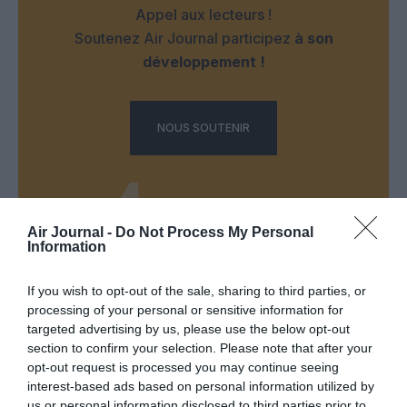
Appel aux lecteurs !
Soutenez Air Journal participez
à son
développement !
NOUS SOUTENIR
Air Journal -
Do Not Process My Personal
Information
DERNIERS COMMENTAIRES
If you wish to opt-out of the sale, sharing to third parties, or
processing of your personal or sensitive information for
targeted advertising by us, please use the below opt-out
Bencello
a commenté l'article :
section to confirm your selection. Please note that after your
opt-out request is processed you may continue seeing
Fiabilité du COMAC C919 : des anomalies signalées
interest-based ads based on personal information utilized by
dans un document attribué à China Southern Airlines
us or personal information disclosed to third parties prior to