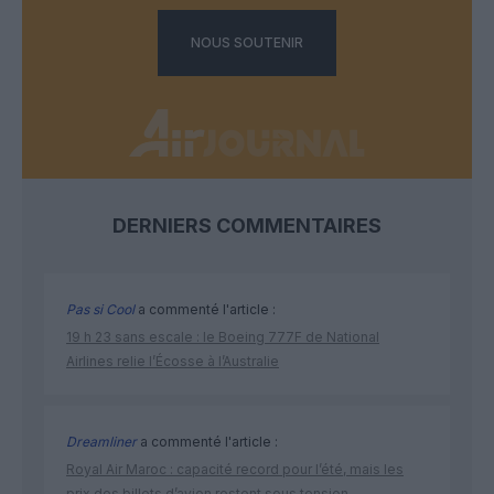
NOUS SOUTENIR
DERNIERS COMMENTAIRES
Pas si Cool
a commenté l'article :
19 h 23 sans escale : le Boeing 777F de National
Airlines relie l’Écosse à l’Australie
Dreamliner
a commenté l'article :
Royal Air Maroc : capacité record pour l’été, mais les
prix des billets d’avion restent sous tension