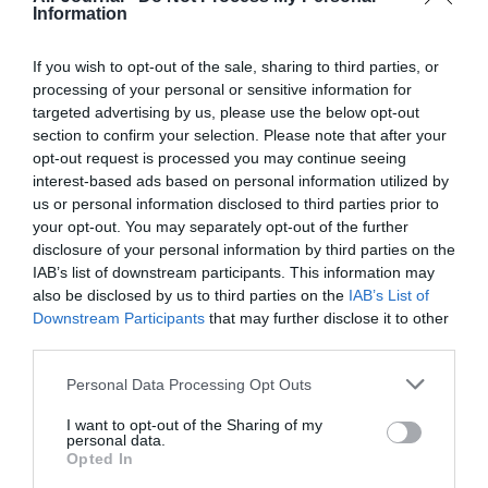
Information
RÉPONDRE
If you wish to opt-out of the sale, sharing to third parties, or
processing of your personal or sensitive information for
NT
a commenté :
9 juin 2026 - 15 h 54
targeted advertising by us, please use the below opt-out
min
section to confirm your selection. Please note that after your
opt-out request is processed you may continue seeing
La ligne existe depuis longtemps… Elle dessert le
interest-based ads based on personal information utilized by
Club Med et l’avion continue sur la Republique D. ou
us or personal information disclosed to third parties prior to
Cancun, rien de nouveau c’est comme ca depuis la
your opt-out. You may separately opt-out of the further
faillite de XL Airways
disclosure of your personal information by third parties on the
RÉPONDRE
IAB’s list of downstream participants. This information may
also be disclosed by us to third parties on the
IAB’s List of
Downstream Participants
that may further disclose it to other
third parties.
Lost
a commenté :
9 juin 2026 - 14 h 26 min
Personal Data Processing Opt Outs
Faut vraiment être cinglé pour dépenser des centaines
I want to opt-out of the Sharing of my
d’euros et passer 10 heures dans un avion pour aller sur une
personal data.
île aussi paumée
Opted In