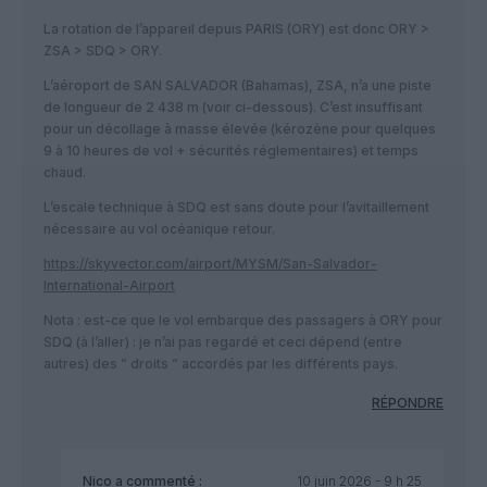
La rotation de l’appareil depuis PARIS (ORY) est donc ORY >
ZSA > SDQ > ORY.
L’aéroport de SAN SALVADOR (Bahamas), ZSA, n’a une piste
de longueur de 2 438 m (voir ci-dessous). C’est insuffisant
pour un décollage à masse élevée (kérozène pour quelques
9 à 10 heures de vol + sécurités réglementaires) et temps
chaud.
L’escale technique à SDQ est sans doute pour l’avitaillement
nécessaire au vol océanique retour.
https://skyvector.com/airport/MYSM/San-Salvador-
International-Airport
Nota : est-ce que le vol embarque des passagers à ORY pour
SDQ (à l’aller) : je n’ai pas regardé et ceci dépend (entre
autres) des ” droits ” accordés par les différents pays.
RÉPONDRE
Nico
a commenté :
10 juin 2026 - 9 h 25