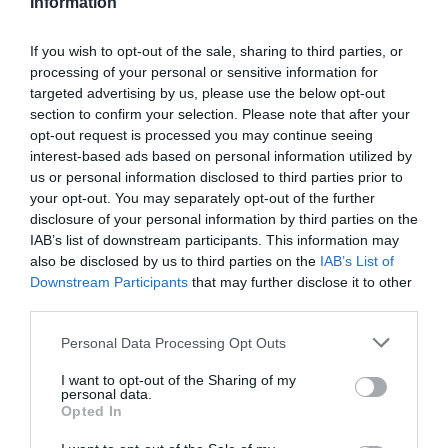
Information
RÉPONDRE
If you wish to opt-out of the sale, sharing to third parties, or
processing of your personal or sensitive information for
NT
a commenté :
9 juin 2026 - 15 h 54
targeted advertising by us, please use the below opt-out
min
section to confirm your selection. Please note that after your
La ligne existe depuis longtemps… Elle dessert le
opt-out request is processed you may continue seeing
Club Med et l’avion continue sur la Republique D. ou
interest-based ads based on personal information utilized by
Cancun, rien de nouveau c’est comme ca depuis la
us or personal information disclosed to third parties prior to
faillite de XL Airways
your opt-out. You may separately opt-out of the further
disclosure of your personal information by third parties on the
RÉPONDRE
IAB’s list of downstream participants. This information may
also be disclosed by us to third parties on the
IAB’s List of
Downstream Participants
that may further disclose it to other
third parties.
Lost
a commenté :
9 juin 2026 - 14 h 26 min
Personal Data Processing Opt Outs
Faut vraiment être cinglé pour dépenser des centaines
d’euros et passer 10 heures dans un avion pour aller sur une
I want to opt-out of the Sharing of my
personal data.
île aussi paumée
Opted In
RÉPONDRE