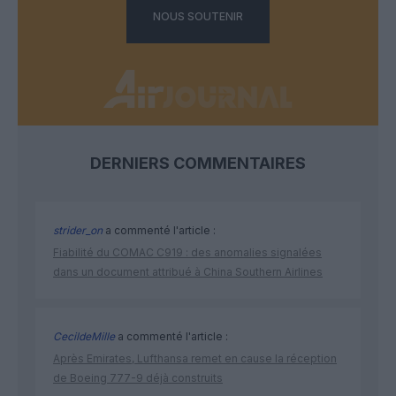
NOUS SOUTENIR
DERNIERS COMMENTAIRES
strider_on
a commenté l'article :
Fiabilité du COMAC C919 : des anomalies signalées
dans un document attribué à China Southern Airlines
CecildeMille
a commenté l'article :
Après Emirates, Lufthansa remet en cause la réception
de Boeing 777-9 déjà construits