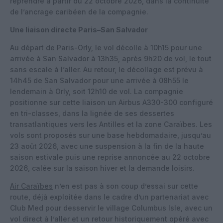
reprendre à partir du 22 octobre 2026, dans la continuité
de l’ancrage caribéen de la compagnie.
Une liaison directe Paris–San Salvador
Au départ de Paris-Orly, le vol décolle à 10h15 pour une
arrivée à San Salvador à 13h35, après 9h20 de vol, le tout
sans escale à l’aller. Au retour, le décollage est prévu à
14h45 de San Salvador pour une arrivée à 08h55 le
lendemain à Orly, soit 12h10 de vol. La compagnie
positionne sur cette liaison un Airbus A330-300 configuré
en tri-classes, dans la lignée de ses dessertes
transatlantiques vers les Antilles et la zone Caraïbes. Les
vols sont proposés sur une base hebdomadaire, jusqu’au
23 août 2026, avec une suspension à la fin de la haute
saison estivale puis une reprise annoncée au 22 octobre
2026, calée sur la saison hiver et la demande loisirs.
Air Caraïbes
n’en est pas à son coup d’essai sur cette
route, déjà exploitée dans le cadre d’un partenariat avec
Club Med pour desservir le village Columbus Isle, avec un
vol direct à l’aller et un retour historiquement opéré avec