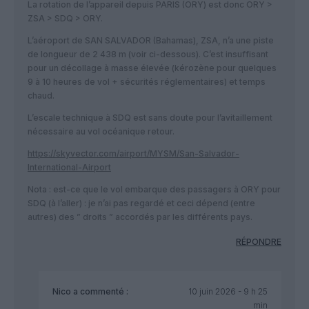
La rotation de l’appareil depuis PARIS (ORY) est donc ORY >
ZSA > SDQ > ORY.
L’aéroport de SAN SALVADOR (Bahamas), ZSA, n’a une piste
de longueur de 2 438 m (voir ci-dessous). C’est insuffisant
pour un décollage à masse élevée (kérozène pour quelques
9 à 10 heures de vol + sécurités réglementaires) et temps
chaud.
L’escale technique à SDQ est sans doute pour l’avitaillement
nécessaire au vol océanique retour.
https://skyvector.com/airport/MYSM/San-Salvador-
International-Airport
Nota : est-ce que le vol embarque des passagers à ORY pour
SDQ (à l’aller) : je n’ai pas regardé et ceci dépend (entre
autres) des ” droits ” accordés par les différents pays.
RÉPONDRE
Nico
a commenté :
10 juin 2026 - 9 h 25
min