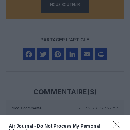
NOUS SOUTENIR
PARTAGER L'ARTICLE
Facebook
Twitter
Pinterest
LinkedIn
Email
Print
COMMENTAIRE(S)
Nico
a commenté :
9 juin 2026 - 12 h 27 min
Bravo TX, 400pax avec 1 hôtel sur Booking.
Vous avec la ligne la plus ridicule au monde!
Air Journal -
Do Not Process My Personal