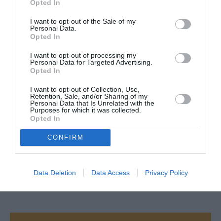
mesure, afin de proposer une vision plus complète du
Opted In
pays. Une évolution qui devrait encore renforcer l’attrait
I want to opt-out of the Sale of my
de la Corée du Sud auprès des voyageurs français, qu’ils
Personal Data.
privilégient un voyage organisé clé en main ou un séjour
Opted In
sur mesure construit autour de leurs envies.
I want to opt-out of processing my
Personal Data for Targeted Advertising.
Opted In
I want to opt-out of Collection, Use,
Retention, Sale, and/or Sharing of my
Personal Data that Is Unrelated with the
Purposes for which it was collected.
Opted In
CONFIRM
Data Deletion
Data Access
Privacy Policy
@Visit Korea