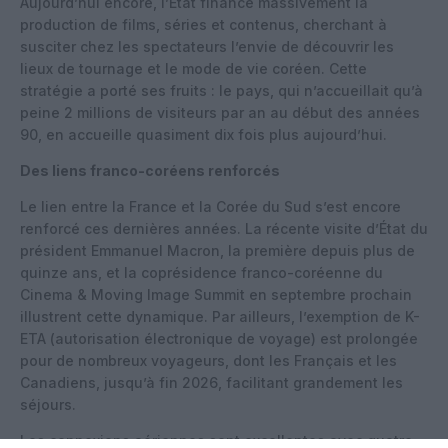
Aujourd’hui encore, l’État finance massivement la
production de films, séries et contenus, cherchant à
susciter chez les spectateurs l’envie de découvrir les
lieux de tournage et le mode de vie coréen. Cette
stratégie a porté ses fruits : le pays, qui n’accueillait qu’à
peine 2 millions de visiteurs par an au début des années
90, en accueille quasiment dix fois plus aujourd’hui.
Des liens franco-coréens renforcés
Le lien entre la France et la Corée du Sud s’est encore
renforcé ces dernières années. La récente visite d’État du
président Emmanuel Macron, la première depuis plus de
quinze ans, et la coprésidence franco-coréenne du
Cinema & Moving Image Summit en septembre prochain
illustrent cette dynamique. Par ailleurs, l’exemption de K-
ETA (autorisation électronique de voyage) est prolongée
pour de nombreux voyageurs, dont les Français et les
Canadiens, jusqu’à fin 2026, facilitant grandement les
séjours.
Les connexions aériennes sont excellentes avec quatre