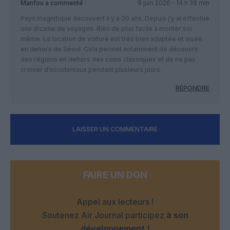
Manfou
a commenté :
9 juin 2026 - 14 h 39 min
Pays magnifique découvert il y a 30 ans. Depuis j’y ai effectué
une dizaine de voyages. Rien de plus facile à monter soi
même. La location de voiture est très bien adaptée et aisée
en dehors de Séoul. Cela permet notamment de découvrir
des régions en dehors des coins classiques et de ne pas
croiser d’occidentaux pendant plusieurs jours.
RÉPONDRE
LAISSER UN COMMENTAIRE
FAIRE UN DON
Appel aux lecteurs !
Soutenez Air Journal participez
à son
développement !