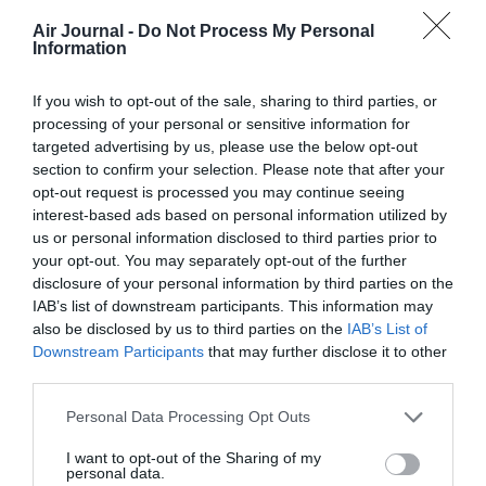
compagnies reliant directement Paris à Séoul au départ
Air Journal -
Do Not Process My Personal
de Paris-CDG : Air France assure un vol quotidien, Korean
Information
Air propose six vols par semaine, tandis qu’Asiana Airlines
et T’way Air assurent chacune cinq vols hebdomadaires.
If you wish to opt-out of the sale, sharing to third parties, or
Pour septembre (saison idéale après la mousson), les
processing of your personal or sensitive information for
tarifs aller-retour débutent autour de 1 100 euros.
targeted advertising by us, please use the below opt-out
section to confirm your selection. Please note that after your
Au-delà de Séoul, une Corée plurielle
opt-out request is processed you may continue seeing
Dès lors, le tourisme en Corée du Sud devrait poursuivre
interest-based ads based on personal information utilized by
son essor. Le gouvernement ne voit plus le tourisme
us or personal information disclosed to third parties prior to
your opt-out. You may separately opt-out of the further
comme un simple bonus économique, mais comme l’un de
disclosure of your personal information by third parties on the
ses principaux moteurs de croissance. D’ici 2030,
IAB’s list of downstream participants. This information may
l’objectif de 30 millions de visiteurs passe notamment par
also be disclosed by us to third parties on the
IAB’s List of
la décentralisation vers des régions à fort potentiel
Downstream Participants
that may further disclose it to other
comme Busan («
la San Francisco coréenne
»), Andong
third parties.
(berceau d’une Corée plus traditionnelle et spirituelle) ou
Jeonju, capitale de la gastronomie sud-coréenne.
Personal Data Processing Opt Outs
Ces destinations s’intègrent de plus en plus aux offres de
I want to opt-out of the Sharing of my
séjour organisé, de circuit accompagné ou de voyage sur
personal data.