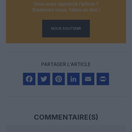
Vous avez apprécié l’article ?
Soutenez-nous, faites un don !
NOUS SOUTENIR
PARTAGER L'ARTICLE
Facebook
Twitter
Pinterest
LinkedIn
Email
Print
COMMENTAIRE(S)