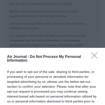
Manque de personnel qualifié parlant anglais
Métiers de service peu valorisés dans la société
guadeloupéenne et c’est un euphémisme.
Les endroits disponibles pour bâtir des infrastructures
hôtelières sont rares.
Les quelques hôtels haut de gamme qui ont essayé de
s’implanter ont fait faillite ( Méridien, la cocoteraie).
Aujourd’hui, mis à part la Toubana à Ste Anne ( petite
structure), pas grand chose pour accueillir une clientèle
internationale exigeante.
Air Journal -
Do Not Process My Personal
Si on rajoute les problèmes d’eau, de circulation, et les
Information
tensions sociales récurrentes, cela fait pas mal de défis à
relever….
If you wish to opt-out of the sale, sharing to third parties, or
processing of your personal or sensitive information for
RÉPONDRE
targeted advertising by us, please use the below opt-out
section to confirm your selection. Please note that after your
opt-out request is processed you may continue seeing
jamma
a commenté :
7 juillet 2026 - 6 h 56
interest-based ads based on personal information utilized by
min
us or personal information disclosed to third parties prior to