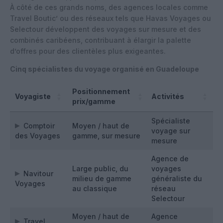
À côté de ces grands noms, des agences locales comme
Travel Boutic’ ou des réseaux tels que Havas Voyages ou
Selectour développent des voyages sur mesure et des
combinés caribéens, contribuant à élargir la palette
d’offres pour des clientèles plus exigeantes.
Cinq spécialistes du voyage organisé en Guadeloupe
Positionnement
Voyagiste
Activités
prix/gamme
Spécialiste
Comptoir
Moyen / haut de
voyage sur
des Voyages
gamme, sur mesure
mesure
Agence de
Large public, du
voyages
Navitour
milieu de gamme
généraliste du
Voyages
au classique
réseau
Selectour
Moyen / haut de
Agence
Travel