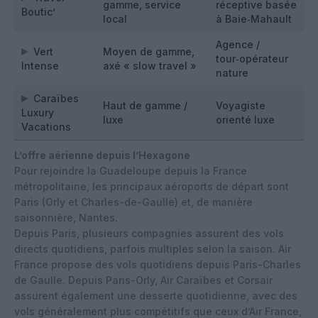
gamme, service
réceptive basée
Boutic’
local
à Baie‑Mahault
Agence /
Vert
Moyen de gamme,
tour‑opérateur
Intense
axé « slow travel »
nature
Caraïbes
Haut de gamme /
Voyagiste
Luxury
luxe
orienté luxe
Vacations
L’offre aérienne depuis l’Hexagone
Pour rejoindre la Guadeloupe depuis la France
métropolitaine, les principaux aéroports de départ sont
Paris (Orly et Charles-de-Gaulle) et, de manière
saisonnière, Nantes.
Depuis Paris, plusieurs compagnies assurent des vols
directs quotidiens, parfois multiples selon la saison. Air
France propose des vols quotidiens depuis Paris-Charles
de Gaulle. Depuis Paris-Orly, Air Caraïbes et Corsair
assurent également une desserte quotidienne, avec des
vols généralement plus compétitifs que ceux d’Air France,