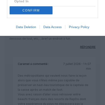
Opted In
Caravelle
a commenté :
6 juillet 2026 - 16 h 27 min
CONFIRM
Effectivement, ce n’est pas pour rien que Guadeloupe et
Martinique n’ont pas connu un développement touristique
semblable à d’autres îles des Caraïbes comme la Rép Dom
Data Deletion
Data Access
Privacy Policy
par exemple.
L’expérience hôtelière est catastrophique, le personnele en
dessous de tout, etc,…bref un endroit à fuir.
RÉPONDRE
Caramel
a commenté :
7 juillet 2026 - 1 h 07
min
Des métropolitains qui veulent nous faire la leçon
alors que vous n’êtes même pas capable de
préserver un haut-lieu touristique de la capitale de
la casse après un match de foot.
Vous avez raison d’aller vous retrouver entre
beaufs français dans des resorts de RepDo dont
votre expérience du pays ne dépassera pas la