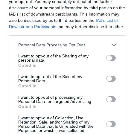
C’est vrai en partie, et cela explique parfaitement la
your opt-out. You may separately opt-out of the further
sociologie du tourisme actuel sur l’île. Faute
disclosure of your personal information by third parties on the
d’infrastructures hôtelières adaptées et de culture
IAB’s list of downstream participants. This information may
du service haut de gamme, la Guadeloupe a
also be disclosed by us to third parties on the
IAB’s List of
naturellement capté une autre clientèle.
Downstream Participants
that may further disclose it to other
third parties.
Comme l’offre hôtelière classique est limitée, le
marché s’est un peu adapté par la force des choses.
Personal Data Processing Opt Outs
Aujourd’hui, les touristes nord-américains qui
viennent en Guadeloupe ne cherchent plus le grand
I want to opt-out of the Sharing of my
luxe standardisé : ils se tournent vers les Airbnb et
personal data.
les locations directes. Ils viennent surtout pour le
Opted In
côté “nature” et pour ce petit cachet français unique
dans la région.
I want to opt-out of the Sale of my
Personal Data.
Au fond, la clientèle qui veut du resort 5 étoiles clés
Opted In
en main sait très bien que l’île n’est pas calibrée
I want to opt-out of processing my
pour ça en ce moment, alors elle va voir ailleurs
Personal Data for Targeted Advertising.
dans la Caraïbe.
Opted In
RÉPONDRE
I want to opt-out of Collection, Use,
Retention, Sale, and/or Sharing of my
Personal Data that Is Unrelated with the
Purposes for which it was collected.