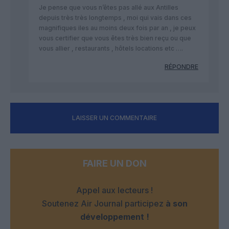
Je pense que vous n’êtes pas allé aux Antilles
depuis très très longtemps , moi qui vais dans ces
magnifiques iles au moins deux fois par an , je peux
vous certifier que vous êtes très bien reçu ou que
vous allier , restaurants , hôtels locations etc ….
RÉPONDRE
LAISSER UN COMMENTAIRE
FAIRE UN DON
Appel aux lecteurs !
Soutenez Air Journal participez
à son
développement !