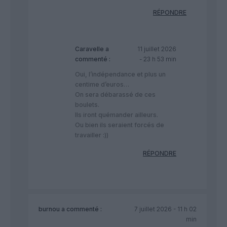
RÉPONDRE
Caravelle
a
11 juillet 2026
commenté :
- 23 h 53 min
Oui, l’indépendance et plus un
centime d’euros…
On sera débarassé de ces
boulets.
Ils iront quémander ailleurs.
Ou bien ils seraient forcés de
travailler :))
RÉPONDRE
burnou
a commenté :
7 juillet 2026 - 11 h 02
min