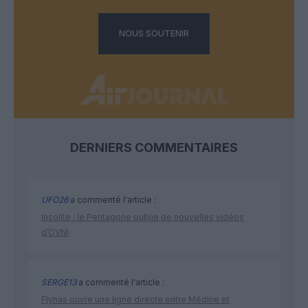
NOUS SOUTENIR
DERNIERS COMMENTAIRES
UFO26
a commenté l'article :
Insolite : le Pentagone publie de nouvelles vidéos
d’OVNI
SERGE13
a commenté l'article :
Flynas ouvre une ligne directe entre Médine et