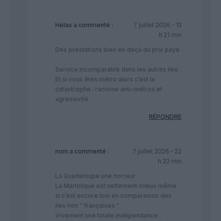
Hélas
a commenté :
7 juillet 2026 - 13
h 21 min
Des prestations bien en deçà du prix payé
.
Service incomparable dans les autres iles .
Et si vous êtes métro alors c’est la
catastrophe : racisme anti-métros et
agressivité .
RÉPONDRE
nom
a commenté :
7 juillet 2026 - 22
h 23 min
La Guadeloupe une horreur .
La Martinique est nettement mieux même
si c’est encore loin en comparaison des
iles non ” françaises ” .
Vivement une totale indépendance .