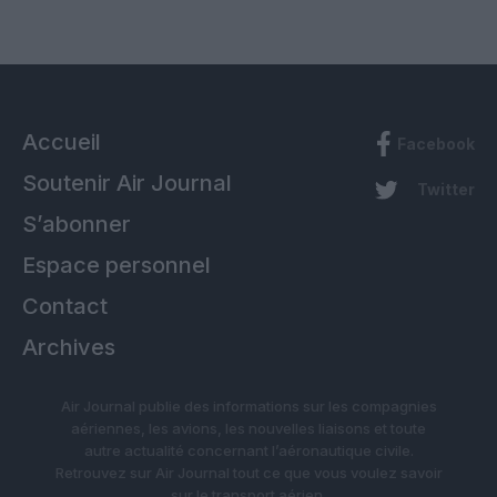
Accueil
Facebook
Soutenir Air Journal
Twitter
S’abonner
Espace personnel
Contact
Archives
Air Journal publie des informations sur les compagnies
aériennes, les avions, les nouvelles liaisons et toute
autre actualité concernant l’aéronautique civile.
Retrouvez sur Air Journal tout ce que vous voulez savoir
sur le transport aérien.