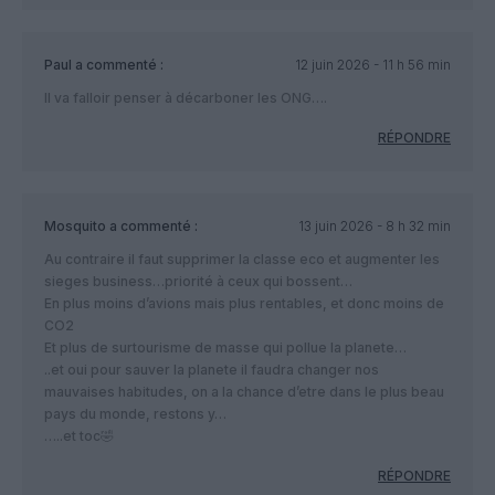
Paul
a commenté :
12 juin 2026 - 11 h 56 min
Il va falloir penser à décarboner les ONG….
RÉPONDRE
Mosquito
a commenté :
13 juin 2026 - 8 h 32 min
Au contraire il faut supprimer la classe eco et augmenter les
sieges business…priorité à ceux qui bossent…
En plus moins d’avions mais plus rentables, et donc moins de
CO2
Et plus de surtourisme de masse qui pollue la planete…
..et oui pour sauver la planete il faudra changer nos
mauvaises habitudes, on a la chance d’etre dans le plus beau
pays du monde, restons y…
…..et toc🤣
RÉPONDRE