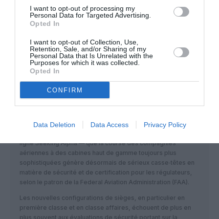
COMMENTAIRE(S)
I want to opt-out of processing my
Personal Data for Targeted Advertising.
Opted In
Surprise
a commenté :
11 juin 2026 - 14 h 53 min
I want to opt-out of Collection, Use,
Etude réalisée à n’en pas douter par les escrologistes
Retention, Sale, and/or Sharing of my
Personal Data that Is Unrelated with the
RÉPONDRE
Purposes for which it was collected.
Opted In
CONFIRM
Tony de Brest
a commenté :
11 juin 2026 - 18 h 52 min
Outre le fait que les sièges premium figurent parmi les
aménagements les plus émetteurs de CO₂, il apparaît — à la
Data Deletion
Data Access
Privacy Policy
lecture d’un article publié jeudi 28 mai 2026 par le média en
ligne Seeking Alpha — que la course des compagnies
aériennes à des cabines haut de gamme toujours plus
sophistiquées génère désormais de sérieux casse‑têtes en
matière de sécurité et de certification pour les régulateurs,
selon le patron de la Federal Aviation Administration (FAA).
Les nouvelles configurations de sièges, en particulier en
première classe et en classe affaires, échouent de plus en
plus souvent aux évaluations de sécurité portant sur la