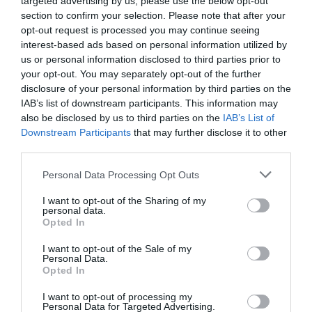
targeted advertising by us, please use the below opt-out
DERNIERS COMMENTAIRES
section to confirm your selection. Please note that after your
opt-out request is processed you may continue seeing
interest-based ads based on personal information utilized by
us or personal information disclosed to third parties prior to
Helper
a commenté l'article :
your opt-out. You may separately opt-out of the further
19 h 23 sans escale : le Boeing 777F de National
disclosure of your personal information by third parties on the
Airlines relie l’Écosse à l’Australie
IAB’s list of downstream participants. This information may
also be disclosed by us to third parties on the
IAB’s List of
Downstream Participants
that may further disclose it to other
Sauf si…
a commenté l'article :
third parties.
Incivilités à Bangkok : 22 passagers chinois refusés à
Personal Data Processing Opt Outs
bord après une course-poursuite, l’incident devient
diplomatique
I want to opt-out of the Sharing of my
personal data.
Opted In
I want to opt-out of the Sale of my
histoire de l'aviation
Personal Data.
Opted In
I want to opt-out of processing my
LIRE AUSSI
Personal Data for Targeted Advertising.