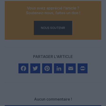
Vous avez apprécié l’article ?
Soutenez-nous, faites un don !
NOUS SOUTENIR
PARTAGER L'ARTICLE
Facebook
Twitter
Pinterest
LinkedIn
Email
Print
Aucun commentaire !