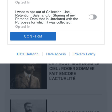
Opted In
I want to opt-out of Collection, Use,
Retention, Sale, and/or Sharing of my
LE 8 AOÛT 1908 DANS LE
Personal Data that Is Unrelated with the
CIEL : UNE
Purposes for which it was collected.
DÉMONSTRATION
Opted In
PUBLIQUE...
CONFIRM
Data Deletion
Data Access
Privacy Policy
LE 7 AOÛT 1909 DANS LE
CIEL : ROGER SOMMER
FAIT ENCORE
L’ACTUALITÉ