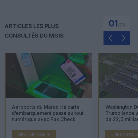
01
/
05
ARTICLES LES PLUS
CONSULTÉS DU MOIS
Aéroports du Maroc : la carte
Washington Du
d’embarquement passe au tout
Trump lance u
numérique avec Pax Check
de 22,5 millia
LIRE L'ARTICLE
LIRE L'ARTICL